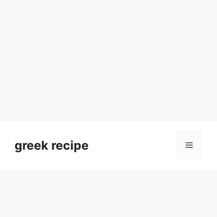
Skip
to
greek recipe
Menu
content