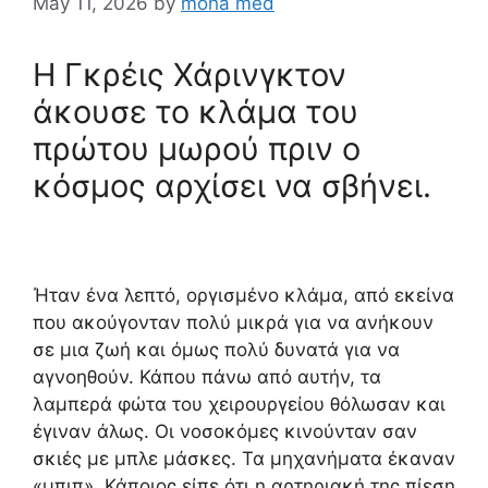
May 11, 2026
by
moha med
Η Γκρέις Χάρινγκτον
άκουσε το κλάμα του
πρώτου μωρού πριν ο
κόσμος αρχίσει να σβήνει.
Ήταν ένα λεπτό,
οργισμένο κλάμα,
από εκείνα
που ακούγονταν πολύ μικρά για να ανήκουν
σε μια ζωή και όμως πολύ δυνατά για να
αγνοηθούν.
Κάπου πάνω από αυτήν,
τα
λαμπερά φώτα του χειρουργείου θόλωσαν και
έγιναν άλως.
Οι νοσοκόμες κινούνταν σαν
σκιές με μπλε μάσκες.
Τα μηχανήματα έκαναν
«μπιπ».
Κάποιος είπε ότι η αρτηριακή της πίεση