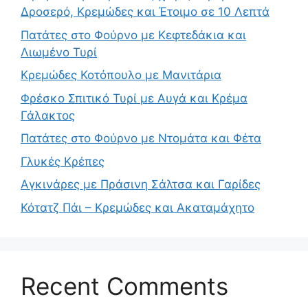
Δροσερό, Κρεμώδες και Έτοιμο σε 10 Λεπτά
Πατάτες στο Φούρνο με Κεφτεδάκια και
Λιωμένο Τυρί
Κρεμώδες Κοτόπουλο με Μανιτάρια
Φρέσκο Σπιτικό Τυρί με Αυγά και Κρέμα
Γάλακτος
Πατάτες στο Φούρνο με Ντομάτα και Φέτα
Γλυκές Κρέπες
Αγκινάρες με Πράσινη Σάλτσα και Γαρίδες
Κότατζ Πάι – Κρεμώδες και Ακαταμάχητο
Recent Comments