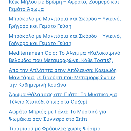
Κέικ Μήλου με Βρώμη – Αφράτο, Ζουμερό και
Γεμάτο Άρωμα
Μπρόκολο με Μανιτάρια και Σκόρδο – Υγιεινό,
Γρήγορο και Γεμάτο Γεύση
Μπρόκολο με Μανιτάρια και Σκόρδο – Υγιεινό,
Γρήγορο και Γεμάτο Γεύση
Mediterranean Gold: Το Άλειμμα «Καλοκαιρινό
Βελούδο» που Μεταμορφώνει Κάθε Τραπέζι
Από την Απλότητα στην Απόλαυση: Κρεμώδη
Μανιτάρια με Γιαούρτι που Μεταμορφώνουν
την Καθημερινή Κουζίνα
Άρωμα Θάλασσας στο Πιάτο: Το Μυστικό για
Τέλειο Χταπόδι όπως στα Ουζερί
Αφράτο Μπριός με Γάλα: Το Μυστικό για
Ψωμάκια σαν Σύννεφο στο Σπίτι
Τιραμισού με Φράουλες χωρίς Ψήσιμο –