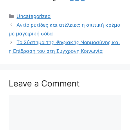
Categories
Uncategorized
Αντίο ρυτίδες και ατέλειες: η σπιτική κρέμα
με μαγειρική σόδα
Το Σύστημα της Ψηφιακής Νοημοσύνης και
η Επίδρασή του στη Σύγχρονη Κοινωνία
Leave a Comment
Comment