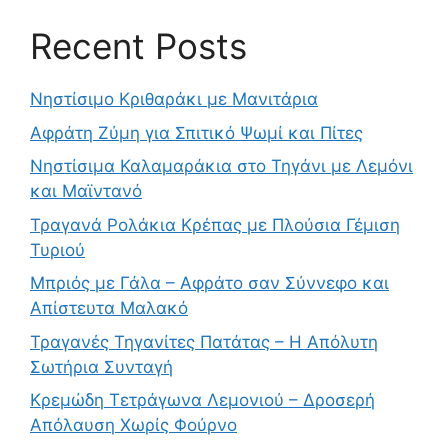
Recent Posts
Νηστίσιμο Κριθαράκι με Μανιτάρια
Αφράτη Ζύμη για Σπιτικό Ψωμί και Πίτες
Νηστίσιμα Καλαμαράκια στο Τηγάνι με Λεμόνι
και Μαϊντανό
Τραγανά Ρολάκια Κρέπας με Πλούσια Γέμιση
Τυριού
Μπριός με Γάλα – Αφράτο σαν Σύννεφο και
Απίστευτα Μαλακό
Τραγανές Τηγανίτες Πατάτας – Η Απόλυτη
Σωτήρια Συνταγή
Κρεμώδη Τετράγωνα Λεμονιού – Δροσερή
Απόλαυση Χωρίς Φούρνο