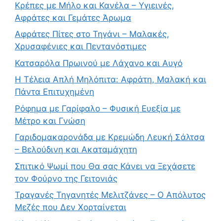
Κρέπες με Μήλο και Κανέλα – Υγιεινές,
Αφράτες και Γεμάτες Άρωμα
Αφράτες Πίτες στο Τηγάνι – Μαλακές,
Χρυσαφένιες και Πεντανόστιμες
Κατσαρόλα Πρωινού με Λάχανο και Αυγό
Η Τέλεια Απλή Μηλόπιτα: Αφράτη, Μαλακή και
Πάντα Επιτυχημένη
Ρόφημα με Γαρίφαλο – Φυσική Ευεξία με
Μέτρο και Γνώση
Γαριδομακαρονάδα με Κρεμώδη Λευκή Σάλτσα
– Βελούδινη και Ακαταμάχητη
Σπιτικό Ψωμί που Θα σας Κάνει να Ξεχάσετε
τον Φούρνο της Γειτονιάς
Τραγανές Τηγανητές Μελιτζάνες – Ο Απόλυτος
Μεζές που Δεν Χορταίνεται