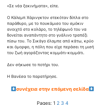
«Σε νέα ξεκινήματα»,
είπε.
Ο Κάλεμπ Χάρινγκτον στεκόταν δίπλα στο
παράθυρο,
με το πουκάμισο του σμόκιν
ανοιχτό στο κολάρο,
το τηλέφωνό του να
δονείται αναπάντητο στο γυάλινο τραπέζι
πίσω του.
Το Σικάγο έλαμπε από κάτω,
κρύο
και όμορφο,
η πόλη που είχε περάσει τη μισή
του ζωή αγοράζοντας κομμάτι-κομμάτι.
Δεν σήκωσε το ποτήρι του.
Η Βανέσα το παρατήρησε.
συνέχεια στην επόμενη σελίδα
Pages:
1
2
3
4