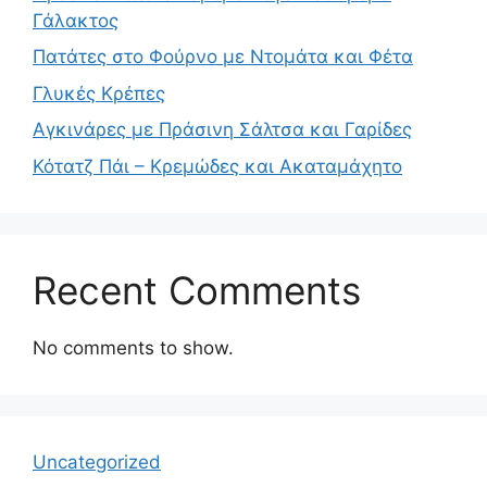
Γάλακτος
Πατάτες στο Φούρνο με Ντομάτα και Φέτα
Γλυκές Κρέπες
Αγκινάρες με Πράσινη Σάλτσα και Γαρίδες
Κότατζ Πάι – Κρεμώδες και Ακαταμάχητο
Recent Comments
No comments to show.
Uncategorized