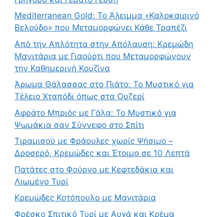
Mediterranean Gold: Το Άλειμμα «Καλοκαιρινό
Βελούδο» που Μεταμορφώνει Κάθε Τραπέζι
Από την Απλότητα στην Απόλαυση: Κρεμώδη
Μανιτάρια με Γιαούρτι που Μεταμορφώνουν
την Καθημερινή Κουζίνα
Άρωμα Θάλασσας στο Πιάτο: Το Μυστικό για
Τέλειο Χταπόδι όπως στα Ουζερί
Αφράτο Μπριός με Γάλα: Το Μυστικό για
Ψωμάκια σαν Σύννεφο στο Σπίτι
Τιραμισού με Φράουλες χωρίς Ψήσιμο –
Δροσερό, Κρεμώδες και Έτοιμο σε 10 Λεπτά
Πατάτες στο Φούρνο με Κεφτεδάκια και
Λιωμένο Τυρί
Κρεμώδες Κοτόπουλο με Μανιτάρια
Φρέσκο Σπιτικό Τυρί με Αυγά και Κρέμα