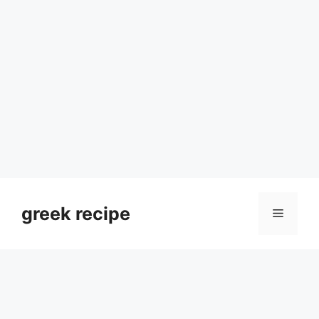
Skip
to
greek recipe
Menu
content