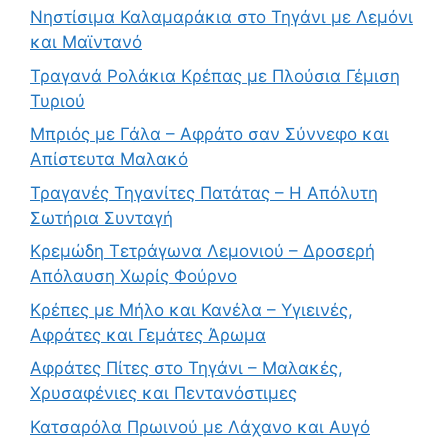
Νηστίσιμα Καλαμαράκια στο Τηγάνι με Λεμόνι
και Μαϊντανό
Τραγανά Ρολάκια Κρέπας με Πλούσια Γέμιση
Τυριού
Μπριός με Γάλα – Αφράτο σαν Σύννεφο και
Απίστευτα Μαλακό
Τραγανές Τηγανίτες Πατάτας – Η Απόλυτη
Σωτήρια Συνταγή
Κρεμώδη Τετράγωνα Λεμονιού – Δροσερή
Απόλαυση Χωρίς Φούρνο
Κρέπες με Μήλο και Κανέλα – Υγιεινές,
Αφράτες και Γεμάτες Άρωμα
Αφράτες Πίτες στο Τηγάνι – Μαλακές,
Χρυσαφένιες και Πεντανόστιμες
Κατσαρόλα Πρωινού με Λάχανο και Αυγό