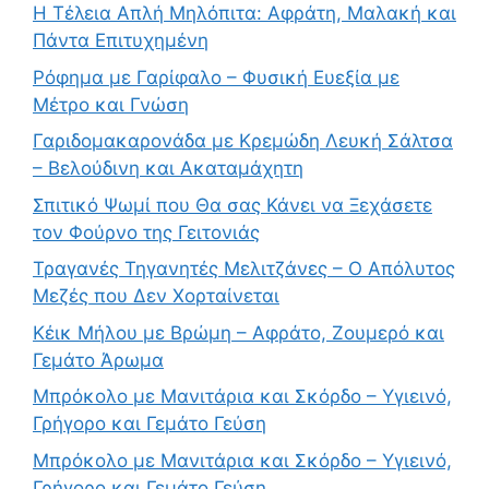
Η Τέλεια Απλή Μηλόπιτα: Αφράτη, Μαλακή και
Πάντα Επιτυχημένη
Ρόφημα με Γαρίφαλο – Φυσική Ευεξία με
Μέτρο και Γνώση
Γαριδομακαρονάδα με Κρεμώδη Λευκή Σάλτσα
– Βελούδινη και Ακαταμάχητη
Σπιτικό Ψωμί που Θα σας Κάνει να Ξεχάσετε
τον Φούρνο της Γειτονιάς
Τραγανές Τηγανητές Μελιτζάνες – Ο Απόλυτος
Μεζές που Δεν Χορταίνεται
Κέικ Μήλου με Βρώμη – Αφράτο, Ζουμερό και
Γεμάτο Άρωμα
Μπρόκολο με Μανιτάρια και Σκόρδο – Υγιεινό,
Γρήγορο και Γεμάτο Γεύση
Μπρόκολο με Μανιτάρια και Σκόρδο – Υγιεινό,
Γρήγορο και Γεμάτο Γεύση