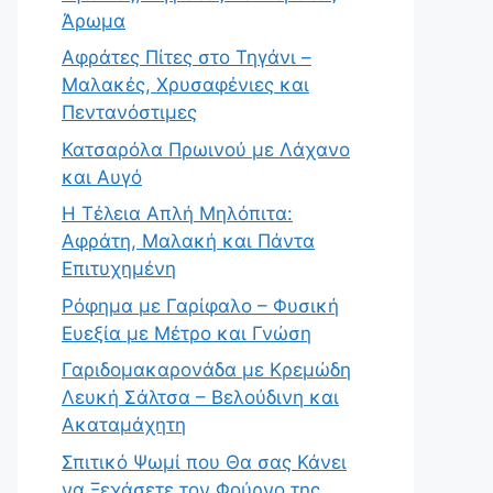
Άρωμα
Αφράτες Πίτες στο Τηγάνι –
Μαλακές, Χρυσαφένιες και
Πεντανόστιμες
Κατσαρόλα Πρωινού με Λάχανο
και Αυγό
Η Τέλεια Απλή Μηλόπιτα:
Αφράτη, Μαλακή και Πάντα
Επιτυχημένη
Ρόφημα με Γαρίφαλο – Φυσική
Ευεξία με Μέτρο και Γνώση
Γαριδομακαρονάδα με Κρεμώδη
Λευκή Σάλτσα – Βελούδινη και
Ακαταμάχητη
Σπιτικό Ψωμί που Θα σας Κάνει
να Ξεχάσετε τον Φούρνο της