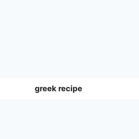
Skip
greek recipe
to
content