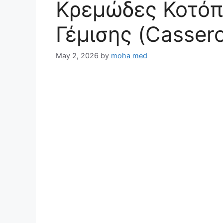
Κρεμώδες Κοτόπ
Γέμισης (Cassero
May 2, 2026
by
moha med