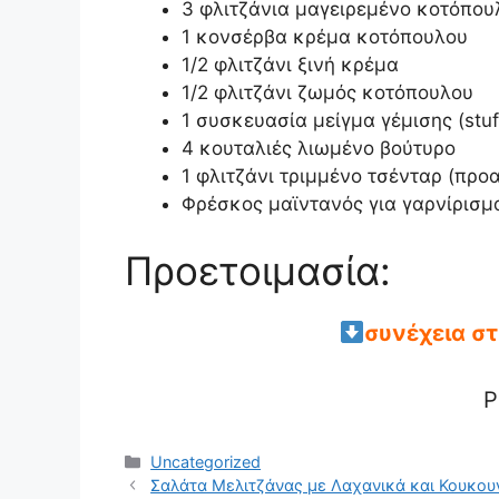
3 φλιτζάνια μαγειρεμένο κοτόπου
1 κονσέρβα κρέμα κοτόπουλου
1/2 φλιτζάνι ξινή κρέμα
1/2 φλιτζάνι ζωμός κοτόπουλου
1 συσκευασία μείγμα γέμισης (stuf
4 κουταλιές λιωμένο βούτυρο
1 φλιτζάνι τριμμένο τσένταρ (προα
Φρέσκος μαϊντανός για γαρνίρισμ
Προετοιμασία:
συνέχεια σ
P
Categories
Uncategorized
Σαλάτα Μελιτζάνας με Λαχανικά και Κουκου