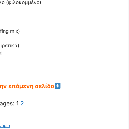
λο (ψιλοκομμένο)
fing mix)
ιρετικά)
α
την επόμενη σελίδα
ages:
1
2
νάρια