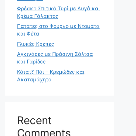
Φρέσκο Σπιτικό Τυρί με Αυγά και
Κρέμα Γάλακτος
Πατάτες στο Φούρνο με Ντομάτα
και Φέτα
Γλυκές Κρέπες
Αγκινάρες με Πράσινη Σάλτσα
και Γαρίδες
Κότατζ Πάι – Κρεμώδες και
Ακαταμάχητο
Recent
Comments