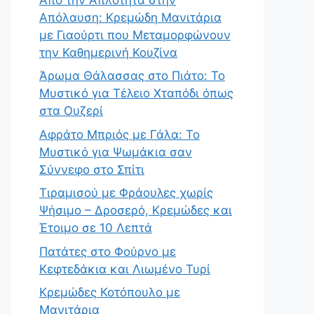
Απόλαυση: Κρεμώδη Μανιτάρια
με Γιαούρτι που Μεταμορφώνουν
την Καθημερινή Κουζίνα
Άρωμα Θάλασσας στο Πιάτο: Το
Μυστικό για Τέλειο Χταπόδι όπως
στα Ουζερί
Αφράτο Μπριός με Γάλα: Το
Μυστικό για Ψωμάκια σαν
Σύννεφο στο Σπίτι
Τιραμισού με Φράουλες χωρίς
Ψήσιμο – Δροσερό, Κρεμώδες και
Έτοιμο σε 10 Λεπτά
Πατάτες στο Φούρνο με
Κεφτεδάκια και Λιωμένο Τυρί
Κρεμώδες Κοτόπουλο με
Μανιτάρια