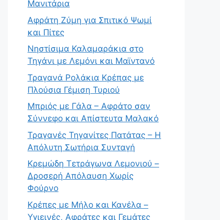
Μανιτάρια
Αφράτη Ζύμη για Σπιτικό Ψωμί
και Πίτες
Νηστίσιμα Καλαμαράκια στο
Τηγάνι με Λεμόνι και Μαϊντανό
Τραγανά Ρολάκια Κρέπας με
Πλούσια Γέμιση Τυριού
Μπριός με Γάλα – Αφράτο σαν
Σύννεφο και Απίστευτα Μαλακό
Τραγανές Τηγανίτες Πατάτας – Η
Απόλυτη Σωτήρια Συνταγή
Κρεμώδη Τετράγωνα Λεμονιού –
Δροσερή Απόλαυση Χωρίς
Φούρνο
Κρέπες με Μήλο και Κανέλα –
Υγιεινές, Αφράτες και Γεμάτες