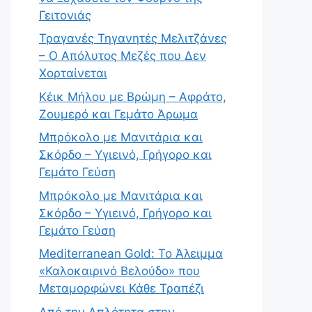
Γειτονιάς
Τραγανές Τηγανητές Μελιτζάνες
– Ο Απόλυτος Μεζές που Δεν
Χορταίνεται
Κέικ Μήλου με Βρώμη – Αφράτο,
Ζουμερό και Γεμάτο Άρωμα
Μπρόκολο με Μανιτάρια και
Σκόρδο – Υγιεινό, Γρήγορο και
Γεμάτο Γεύση
Μπρόκολο με Μανιτάρια και
Σκόρδο – Υγιεινό, Γρήγορο και
Γεμάτο Γεύση
Mediterranean Gold: Το Άλειμμα
«Καλοκαιρινό Βελούδο» που
Μεταμορφώνει Κάθε Τραπέζι
Από την Απλότητα στην