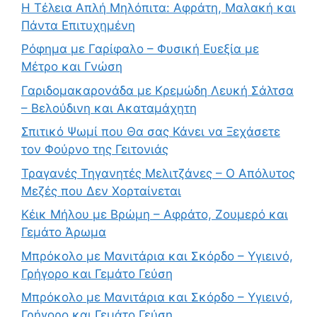
Η Τέλεια Απλή Μηλόπιτα: Αφράτη, Μαλακή και
Πάντα Επιτυχημένη
Ρόφημα με Γαρίφαλο – Φυσική Ευεξία με
Μέτρο και Γνώση
Γαριδομακαρονάδα με Κρεμώδη Λευκή Σάλτσα
– Βελούδινη και Ακαταμάχητη
Σπιτικό Ψωμί που Θα σας Κάνει να Ξεχάσετε
τον Φούρνο της Γειτονιάς
Τραγανές Τηγανητές Μελιτζάνες – Ο Απόλυτος
Μεζές που Δεν Χορταίνεται
Κέικ Μήλου με Βρώμη – Αφράτο, Ζουμερό και
Γεμάτο Άρωμα
Μπρόκολο με Μανιτάρια και Σκόρδο – Υγιεινό,
Γρήγορο και Γεμάτο Γεύση
Μπρόκολο με Μανιτάρια και Σκόρδο – Υγιεινό,
Γρήγορο και Γεμάτο Γεύση