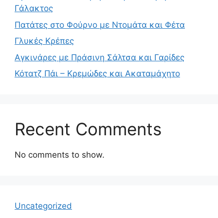
Γάλακτος
Πατάτες στο Φούρνο με Ντομάτα και Φέτα
Γλυκές Κρέπες
Αγκινάρες με Πράσινη Σάλτσα και Γαρίδες
Κότατζ Πάι – Κρεμώδες και Ακαταμάχητο
Recent Comments
No comments to show.
Uncategorized