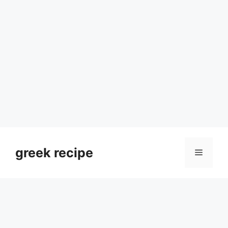
Skip
to
greek recipe
Menu
content