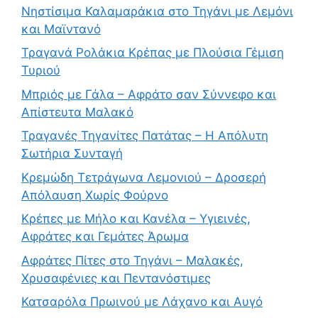
Νηστίσιμα Καλαμαράκια στο Τηγάνι με Λεμόνι
και Μαϊντανό
Τραγανά Ρολάκια Κρέπας με Πλούσια Γέμιση
Τυριού
Μπριός με Γάλα – Αφράτο σαν Σύννεφο και
Απίστευτα Μαλακό
Τραγανές Τηγανίτες Πατάτας – Η Απόλυτη
Σωτήρια Συνταγή
Κρεμώδη Τετράγωνα Λεμονιού – Δροσερή
Απόλαυση Χωρίς Φούρνο
Κρέπες με Μήλο και Κανέλα – Υγιεινές,
Αφράτες και Γεμάτες Άρωμα
Αφράτες Πίτες στο Τηγάνι – Μαλακές,
Χρυσαφένιες και Πεντανόστιμες
Κατσαρόλα Πρωινού με Λάχανο και Αυγό