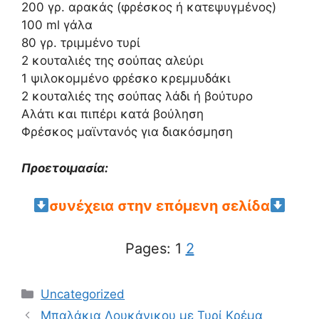
200 γρ. αρακάς (φρέσκος ή κατεψυγμένος)
100 ml γάλα
80 γρ. τριμμένο τυρί
2 κουταλιές της σούπας αλεύρι
1 ψιλοκομμένο φρέσκο ​​κρεμμυδάκι
2 κουταλιές της σούπας λάδι ή βούτυρο
Αλάτι και πιπέρι κατά βούληση
Φρέσκος μαϊντανός για διακόσμηση
Προετοιμασία:
συνέχεια στην επόμενη σελίδα
Pages:
1
2
Categories
Uncategorized
Μπαλάκια Λουκάνικου με Τυρί Κρέμα