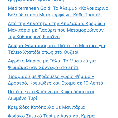
Mediterranean Gold: Το Άλειμμα «Καλοκαιρινό
Βελούδο» που Μεταμορφώνει Κάθε Τραπέζι
Από την Απλότητα στην Απόλαυση: Κρεμώδη
Μανιτάρια με Γιαούρτι που Μεταμορφώνουν
την Καθημερινή Κουζίνα
Άρωμα Θάλασσας στο Πιάτο: Το Μυστικό για
Τέλειο Χταπόδι όπως στα Ουζερί
Αφράτο Μπριός με Γάλα: Το Μυστικό για
Ψωμάκια σαν Σύννεφο στο Σπίτι
Τιραμισού με Φράουλες χωρίς Ψήσιμο –
Δροσερό, Κρεμώδες και Έτοιμο σε 10 Λεπτά
Πατάτες στο Φούρνο με Κεφτεδάκια και
Λιωμένο Τυρί
Κρεμώδες Κοτόπουλο με Μανιτάρια
Φρέσκο Σπιτικό Τυρί με Αυγά και Κρέμα