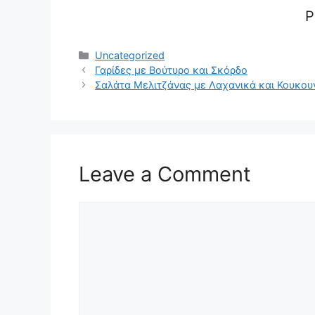
P
Categories
Uncategorized
Γαρίδες με Βούτυρο και Σκόρδο
Σαλάτα Μελιτζάνας με Λαχανικά και Κουκου
Leave a Comment
Comment