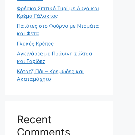
Φρέσκο Σπιτικό Τυρί με Αυγά και
Κρέμα Γάλακτος
Πατάτες στο Φούρνο με Ντομάτα
και Φέτα
Γλυκές Κρέπες
Αγκινάρες με Πράσινη Σάλτσα
και Γαρίδες
Κότατζ Πάι – Κρεμώδες και
Ακαταμάχητο
Recent
Comments