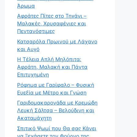
Άρωμα
Αφράτες Πίτες στο Τηγάνι –
Μαλακές, Χρυσαφένιες και
Πεντανόστιμες
Κατσαρόλα Πρωινού με Λάχανο
και Αυγό
Η Τέλεια Απλή Μηλόπιτα:
Αφράτη, Μαλακή και Πάντα
Επιτυχημένη
Ρόφημα με Γαρίφαλο – Φυσική
Ευεξία με Μέτρο και Γνώση
Γαριδομακαρονάδα με Κρεμώδη
Λευκή Σάλτσα – Βελούδινη και
Ακαταμάχητη
Σπιτικό Ψωμί που Θα σας Κάνει
να Ξεχάσετε τον Φούρνο της