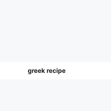
Skip
greek recipe
to
content