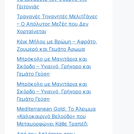
Γειτονιάς
Τραγανές Τηγανητές Μελιτζάνες
– Ο Απόλυτος Μεζές που Δεν
Χορταίνεται
Κέικ Μήλου με Βρώμη – Αφράτο,
Ζουμερό και Γεμάτο Άρωμα
Μπρόκολο με Μανιτάρια και
Σκόρδο – Υγιεινό, Γρήγορο και
Γεμάτο Γεύση
Μπρόκολο με Μανιτάρια και
Σκόρδο – Υγιεινό, Γρήγορο και
Γεμάτο Γεύση
Mediterranean Gold: Το Άλειμμα
«Καλοκαιρινό Βελούδο» που
Μεταμορφώνει Κάθε Τραπέζι
Από την Απλότητα στην