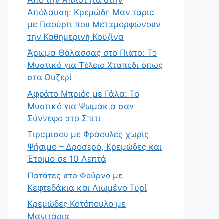
Απόλαυση: Κρεμώδη Μανιτάρια
με Γιαούρτι που Μεταμορφώνουν
την Καθημερινή Κουζίνα
Άρωμα Θάλασσας στο Πιάτο: Το
Μυστικό για Τέλειο Χταπόδι όπως
στα Ουζερί
Αφράτο Μπριός με Γάλα: Το
Μυστικό για Ψωμάκια σαν
Σύννεφο στο Σπίτι
Τιραμισού με Φράουλες χωρίς
Ψήσιμο – Δροσερό, Κρεμώδες και
Έτοιμο σε 10 Λεπτά
Πατάτες στο Φούρνο με
Κεφτεδάκια και Λιωμένο Τυρί
Κρεμώδες Κοτόπουλο με
Μανιτάρια