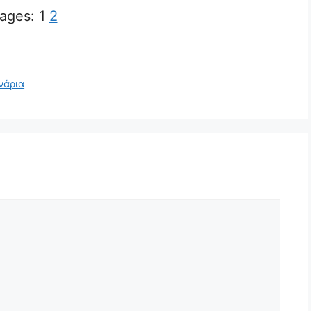
ages:
1
2
νάρια