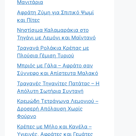
Μανιτάρια
Αφράτη Ζύμη για Σπιτικό Ψωμί
και Πίτες
Νηστίσιμα Καλαμαράκια στο
Τηγάνι με Λεμόνι και Μαϊντανό
Τραγανά Ρολάκια Κρέπας με
Πλούσια Γέμιση Τυριού
Μπριός με Γάλα – Αφράτο σαν
Σύννεφο και Απίστευτα Μαλακό
Τραγανές Τηγανίτες Πατάτας – Η
Απόλυτη Σωτήρια Συνταγή
Κρεμώδη Τετράγωνα Λεμονιού –
Δροσερή Απόλαυση Χωρίς
Φούρνο
Κρέπες με Μήλο και Κανέλα –
Υγιεινές, Αφράτες και Γεμάτες