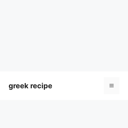
Skip
to
greek recipe
Menu
content