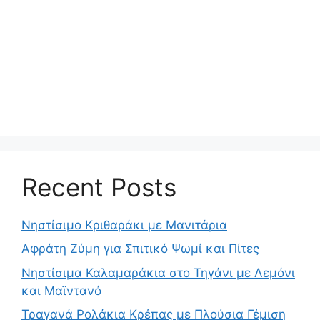
Recent Posts
Νηστίσιμο Κριθαράκι με Μανιτάρια
Αφράτη Ζύμη για Σπιτικό Ψωμί και Πίτες
Νηστίσιμα Καλαμαράκια στο Τηγάνι με Λεμόνι
και Μαϊντανό
Τραγανά Ρολάκια Κρέπας με Πλούσια Γέμιση