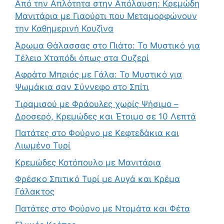
Από την Απλότητα στην Απόλαυση: Κρεμώδη
Μανιτάρια με Γιαούρτι που Μεταμορφώνουν
την Καθημερινή Κουζίνα
Άρωμα Θάλασσας στο Πιάτο: Το Μυστικό για
Τέλειο Χταπόδι όπως στα Ουζερί
Αφράτο Μπριός με Γάλα: Το Μυστικό για
Ψωμάκια σαν Σύννεφο στο Σπίτι
Τιραμισού με Φράουλες χωρίς Ψήσιμο –
Δροσερό, Κρεμώδες και Έτοιμο σε 10 Λεπτά
Πατάτες στο Φούρνο με Κεφτεδάκια και
Λιωμένο Τυρί
Κρεμώδες Κοτόπουλο με Μανιτάρια
Φρέσκο Σπιτικό Τυρί με Αυγά και Κρέμα
Γάλακτος
Πατάτες στο Φούρνο με Ντομάτα και Φέτα