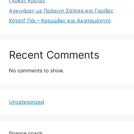
Γλυκές Κρέπες
Αγκινάρες με Πράσινη Σάλτσα και Γαρίδες
Κότατζ Πάι – Κρεμώδες και Ακαταμάχητο
Recent Comments
No comments to show.
Uncategorized
finance coach