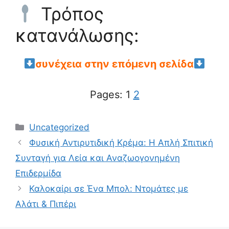
Τρόπος
κατανάλωσης:
συνέχεια στην επόμενη σελίδα
Pages:
1
2
Categories
Uncategorized
Φυσική Αντιρυτιδική Κρέμα: Η Απλή Σπιτική
Συνταγή για Λεία και Αναζωογονημένη
Επιδερμίδα
Καλοκαίρι σε Ένα Μπολ: Ντομάτες με
Αλάτι & Πιπέρι