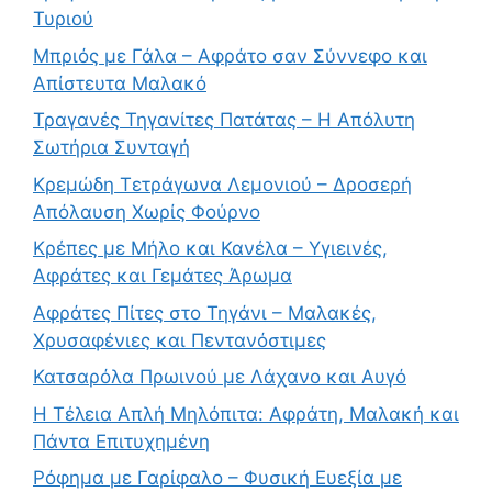
Τυριού
Μπριός με Γάλα – Αφράτο σαν Σύννεφο και
Απίστευτα Μαλακό
Τραγανές Τηγανίτες Πατάτας – Η Απόλυτη
Σωτήρια Συνταγή
Κρεμώδη Τετράγωνα Λεμονιού – Δροσερή
Απόλαυση Χωρίς Φούρνο
Κρέπες με Μήλο και Κανέλα – Υγιεινές,
Αφράτες και Γεμάτες Άρωμα
Αφράτες Πίτες στο Τηγάνι – Μαλακές,
Χρυσαφένιες και Πεντανόστιμες
Κατσαρόλα Πρωινού με Λάχανο και Αυγό
Η Τέλεια Απλή Μηλόπιτα: Αφράτη, Μαλακή και
Πάντα Επιτυχημένη
Ρόφημα με Γαρίφαλο – Φυσική Ευεξία με