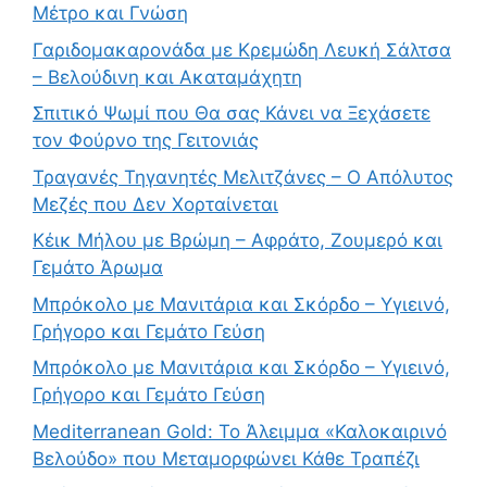
Μέτρο και Γνώση
Γαριδομακαρονάδα με Κρεμώδη Λευκή Σάλτσα
– Βελούδινη και Ακαταμάχητη
Σπιτικό Ψωμί που Θα σας Κάνει να Ξεχάσετε
τον Φούρνο της Γειτονιάς
Τραγανές Τηγανητές Μελιτζάνες – Ο Απόλυτος
Μεζές που Δεν Χορταίνεται
Κέικ Μήλου με Βρώμη – Αφράτο, Ζουμερό και
Γεμάτο Άρωμα
Μπρόκολο με Μανιτάρια και Σκόρδο – Υγιεινό,
Γρήγορο και Γεμάτο Γεύση
Μπρόκολο με Μανιτάρια και Σκόρδο – Υγιεινό,
Γρήγορο και Γεμάτο Γεύση
Mediterranean Gold: Το Άλειμμα «Καλοκαιρινό
Βελούδο» που Μεταμορφώνει Κάθε Τραπέζι