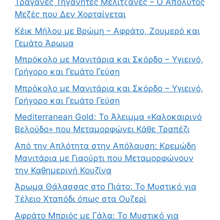
Τραγανές Τηγανητές Μελιτζάνες – Ο Απόλυτος
Μεζές που Δεν Χορταίνεται
Κέικ Μήλου με Βρώμη – Αφράτο, Ζουμερό και
Γεμάτο Άρωμα
Μπρόκολο με Μανιτάρια και Σκόρδο – Υγιεινό,
Γρήγορο και Γεμάτο Γεύση
Μπρόκολο με Μανιτάρια και Σκόρδο – Υγιεινό,
Γρήγορο και Γεμάτο Γεύση
Mediterranean Gold: Το Άλειμμα «Καλοκαιρινό
Βελούδο» που Μεταμορφώνει Κάθε Τραπέζι
Από την Απλότητα στην Απόλαυση: Κρεμώδη
Μανιτάρια με Γιαούρτι που Μεταμορφώνουν
την Καθημερινή Κουζίνα
Άρωμα Θάλασσας στο Πιάτο: Το Μυστικό για
Τέλειο Χταπόδι όπως στα Ουζερί
Αφράτο Μπριός με Γάλα: Το Μυστικό για