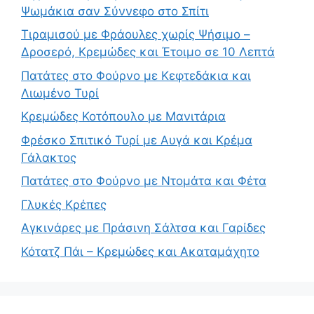
Ψωμάκια σαν Σύννεφο στο Σπίτι
Τιραμισού με Φράουλες χωρίς Ψήσιμο –
Δροσερό, Κρεμώδες και Έτοιμο σε 10 Λεπτά
Πατάτες στο Φούρνο με Κεφτεδάκια και
Λιωμένο Τυρί
Κρεμώδες Κοτόπουλο με Μανιτάρια
Φρέσκο Σπιτικό Τυρί με Αυγά και Κρέμα
Γάλακτος
Πατάτες στο Φούρνο με Ντομάτα και Φέτα
Γλυκές Κρέπες
Αγκινάρες με Πράσινη Σάλτσα και Γαρίδες
Κότατζ Πάι – Κρεμώδες και Ακαταμάχητο