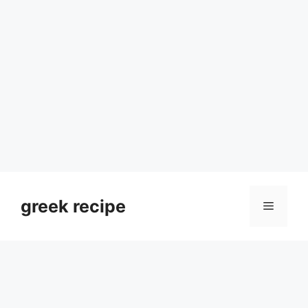
Skip
to
greek recipe
Menu
content