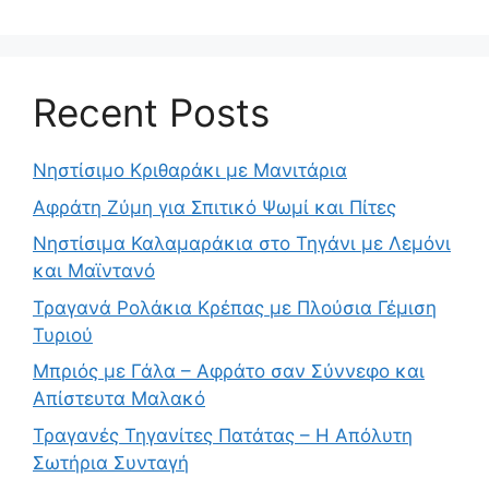
Recent Posts
Νηστίσιμο Κριθαράκι με Μανιτάρια
Αφράτη Ζύμη για Σπιτικό Ψωμί και Πίτες
Νηστίσιμα Καλαμαράκια στο Τηγάνι με Λεμόνι
και Μαϊντανό
Τραγανά Ρολάκια Κρέπας με Πλούσια Γέμιση
Τυριού
Μπριός με Γάλα – Αφράτο σαν Σύννεφο και
Απίστευτα Μαλακό
Τραγανές Τηγανίτες Πατάτας – Η Απόλυτη
Σωτήρια Συνταγή