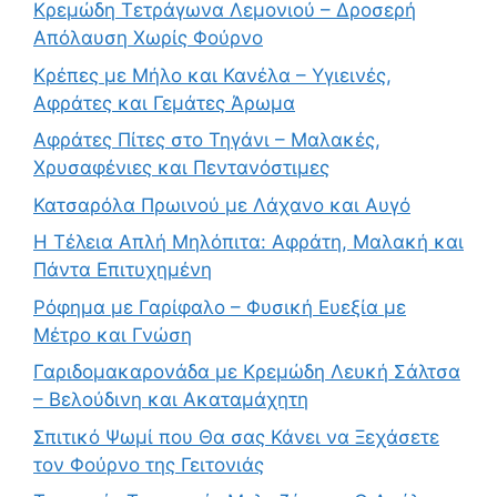
Κρεμώδη Τετράγωνα Λεμονιού – Δροσερή
Απόλαυση Χωρίς Φούρνο
Κρέπες με Μήλο και Κανέλα – Υγιεινές,
Αφράτες και Γεμάτες Άρωμα
Αφράτες Πίτες στο Τηγάνι – Μαλακές,
Χρυσαφένιες και Πεντανόστιμες
Κατσαρόλα Πρωινού με Λάχανο και Αυγό
Η Τέλεια Απλή Μηλόπιτα: Αφράτη, Μαλακή και
Πάντα Επιτυχημένη
Ρόφημα με Γαρίφαλο – Φυσική Ευεξία με
Μέτρο και Γνώση
Γαριδομακαρονάδα με Κρεμώδη Λευκή Σάλτσα
– Βελούδινη και Ακαταμάχητη
Σπιτικό Ψωμί που Θα σας Κάνει να Ξεχάσετε
τον Φούρνο της Γειτονιάς