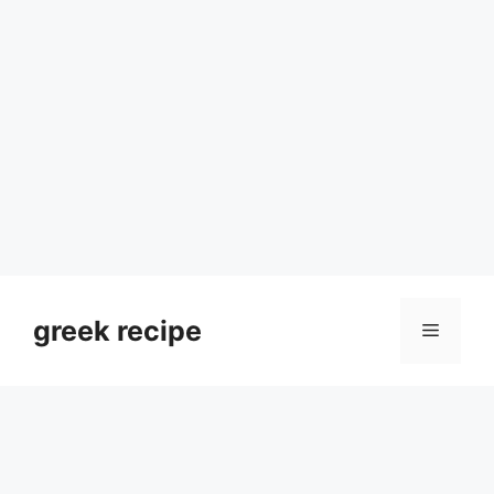
Skip
to
greek recipe
Menu
content