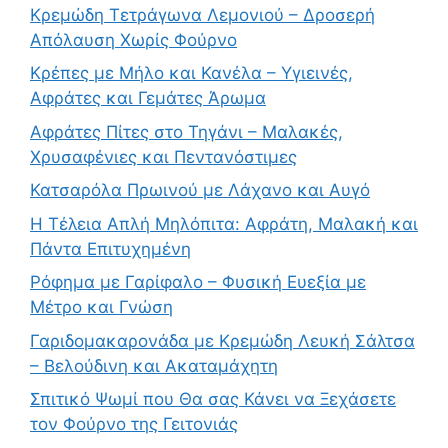
Κρεμώδη Τετράγωνα Λεμονιού – Δροσερή
Απόλαυση Χωρίς Φούρνο
Κρέπες με Μήλο και Κανέλα – Υγιεινές,
Αφράτες και Γεμάτες Άρωμα
Αφράτες Πίτες στο Τηγάνι – Μαλακές,
Χρυσαφένιες και Πεντανόστιμες
Κατσαρόλα Πρωινού με Λάχανο και Αυγό
Η Τέλεια Απλή Μηλόπιτα: Αφράτη, Μαλακή και
Πάντα Επιτυχημένη
Ρόφημα με Γαρίφαλο – Φυσική Ευεξία με
Μέτρο και Γνώση
Γαριδομακαρονάδα με Κρεμώδη Λευκή Σάλτσα
– Βελούδινη και Ακαταμάχητη
Σπιτικό Ψωμί που Θα σας Κάνει να Ξεχάσετε
τον Φούρνο της Γειτονιάς