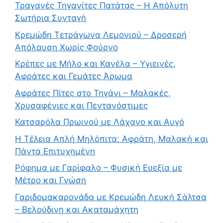
Τραγανές Τηγανίτες Πατάτας – Η Απόλυτη
Σωτήρια Συνταγή
Κρεμώδη Τετράγωνα Λεμονιού – Δροσερή
Απόλαυση Χωρίς Φούρνο
Κρέπες με Μήλο και Κανέλα – Υγιεινές,
Αφράτες και Γεμάτες Άρωμα
Αφράτες Πίτες στο Τηγάνι – Μαλακές,
Χρυσαφένιες και Πεντανόστιμες
Κατσαρόλα Πρωινού με Λάχανο και Αυγό
Η Τέλεια Απλή Μηλόπιτα: Αφράτη, Μαλακή και
Πάντα Επιτυχημένη
Ρόφημα με Γαρίφαλο – Φυσική Ευεξία με
Μέτρο και Γνώση
Γαριδομακαρονάδα με Κρεμώδη Λευκή Σάλτσα
– Βελούδινη και Ακαταμάχητη