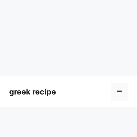
Skip
to
greek recipe
Menu
content