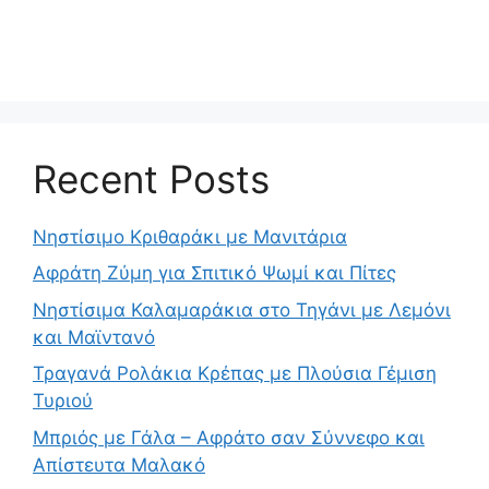
Recent Posts
Νηστίσιμο Κριθαράκι με Μανιτάρια
Αφράτη Ζύμη για Σπιτικό Ψωμί και Πίτες
Νηστίσιμα Καλαμαράκια στο Τηγάνι με Λεμόνι
και Μαϊντανό
Τραγανά Ρολάκια Κρέπας με Πλούσια Γέμιση
Τυριού
Μπριός με Γάλα – Αφράτο σαν Σύννεφο και
Απίστευτα Μαλακό