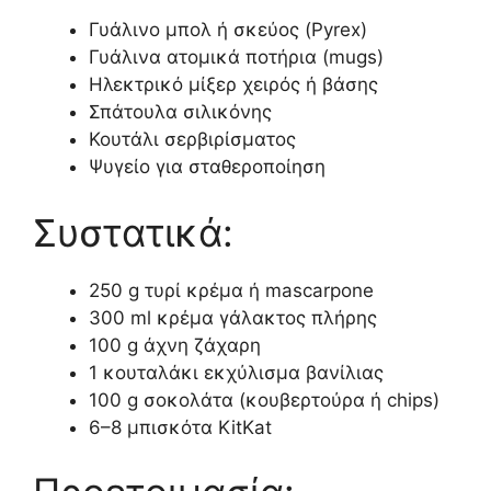
Γυάλινο μπολ ή σκεύος (Pyrex)
Γυάλινα ατομικά ποτήρια (mugs)
Ηλεκτρικό μίξερ χειρός ή βάσης
Σπάτουλα σιλικόνης
Κουτάλι σερβιρίσματος
Ψυγείο για σταθεροποίηση
Συστατικά:
250 g τυρί κρέμα ή mascarpone
300 ml κρέμα γάλακτος πλήρης
100 g άχνη ζάχαρη
1 κουταλάκι εκχύλισμα βανίλιας
100 g σοκολάτα (κουβερτούρα ή chips)
6–8 μπισκότα KitKat