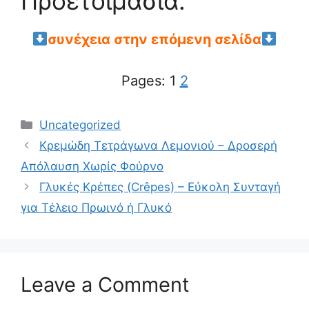
Προετοιμασία:
συνέχεια στην επόμενη σελίδα
Pages:
1
2
Categories
Uncategorized
Κρεμώδη Τετράγωνα Λεμονιού – Δροσερή
Απόλαυση Χωρίς Φούρνο
Γλυκές Κρέπες (Crêpes) – Εύκολη Συνταγή
για Τέλειο Πρωινό ή Γλυκό
Leave a Comment