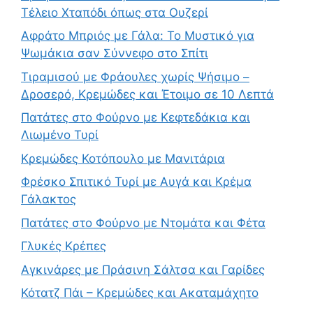
Τέλειο Χταπόδι όπως στα Ουζερί
Αφράτο Μπριός με Γάλα: Το Μυστικό για
Ψωμάκια σαν Σύννεφο στο Σπίτι
Τιραμισού με Φράουλες χωρίς Ψήσιμο –
Δροσερό, Κρεμώδες και Έτοιμο σε 10 Λεπτά
Πατάτες στο Φούρνο με Κεφτεδάκια και
Λιωμένο Τυρί
Κρεμώδες Κοτόπουλο με Μανιτάρια
Φρέσκο Σπιτικό Τυρί με Αυγά και Κρέμα
Γάλακτος
Πατάτες στο Φούρνο με Ντομάτα και Φέτα
Γλυκές Κρέπες
Αγκινάρες με Πράσινη Σάλτσα και Γαρίδες
Κότατζ Πάι – Κρεμώδες και Ακαταμάχητο