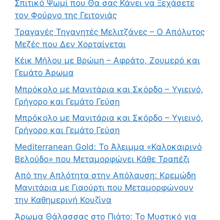
Σπιτικό Ψωμί που Θα σας Κάνει να Ξεχάσετε
τον Φούρνο της Γειτονιάς
Τραγανές Τηγανητές Μελιτζάνες – Ο Απόλυτος
Μεζές που Δεν Χορταίνεται
Κέικ Μήλου με Βρώμη – Αφράτο, Ζουμερό και
Γεμάτο Άρωμα
Μπρόκολο με Μανιτάρια και Σκόρδο – Υγιεινό,
Γρήγορο και Γεμάτο Γεύση
Μπρόκολο με Μανιτάρια και Σκόρδο – Υγιεινό,
Γρήγορο και Γεμάτο Γεύση
Mediterranean Gold: Το Άλειμμα «Καλοκαιρινό
Βελούδο» που Μεταμορφώνει Κάθε Τραπέζι
Από την Απλότητα στην Απόλαυση: Κρεμώδη
Μανιτάρια με Γιαούρτι που Μεταμορφώνουν
την Καθημερινή Κουζίνα
Άρωμα Θάλασσας στο Πιάτο: Το Μυστικό για