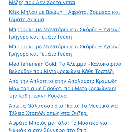
Μεζές που Δεν Χορταίνεται
Κέικ Μήλου με Βρώμη – Αφράτο, Ζουμερό και
Γεμάτο Άρωμα
Μπρόκολο με Μανιτάρια και Σκόρδο – Υγιεινό,
Γρήγορο και Γεμάτο Γεύση
Μπρόκολο με Μανιτάρια και Σκόρδο – Υγιεινό,
Γρήγορο και Γεμάτο Γεύση
Mediterranean Gold: Το Άλειμμα «Καλοκαιρινό
Βελούδο» που Μεταμορφώνει Κάθε Τραπέζι
Από την Απλότητα στην Απόλαυση: Κρεμώδη
Μανιτάρια με Γιαούρτι που Μεταμορφώνουν
την Καθημερινή Κουζίνα
Άρωμα Θάλασσας στο Πιάτο: Το Μυστικό για
Τέλειο Χταπόδι όπως στα Ουζερί
Αφράτο Μπριός με Γάλα: Το Μυστικό για
Ψωμάκια σαν Σύννεφο στο Σπίτι