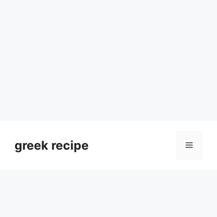
Skip
to
greek recipe
Menu
content