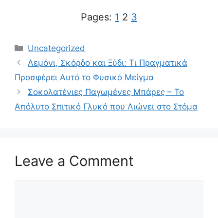
Pages:
1
2
3
Categories
Uncategorized
Λεμόνι, Σκόρδο και Ξύδι: Τι Πραγματικά
Προσφέρει Αυτό το Φυσικό Μείγμα
Σοκολατένιες Παγωμένες Μπάρες – Το
Απόλυτο Σπιτικό Γλυκό που Λιώνει στο Στόμα
Leave a Comment
Comment