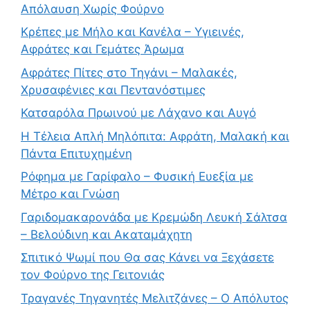
Απόλαυση Χωρίς Φούρνο
Κρέπες με Μήλο και Κανέλα – Υγιεινές,
Αφράτες και Γεμάτες Άρωμα
Αφράτες Πίτες στο Τηγάνι – Μαλακές,
Χρυσαφένιες και Πεντανόστιμες
Κατσαρόλα Πρωινού με Λάχανο και Αυγό
Η Τέλεια Απλή Μηλόπιτα: Αφράτη, Μαλακή και
Πάντα Επιτυχημένη
Ρόφημα με Γαρίφαλο – Φυσική Ευεξία με
Μέτρο και Γνώση
Γαριδομακαρονάδα με Κρεμώδη Λευκή Σάλτσα
– Βελούδινη και Ακαταμάχητη
Σπιτικό Ψωμί που Θα σας Κάνει να Ξεχάσετε
τον Φούρνο της Γειτονιάς
Τραγανές Τηγανητές Μελιτζάνες – Ο Απόλυτος