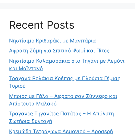
Recent Posts
Νηστίσιμο Κριθαράκι με Μανιτάρια
Αφράτη Ζύμη για Σπιτικό Ψωμί και Πίτες
Νηστίσιμα Καλαμαράκια στο Τηγάνι με Λεμόνι
και Μαϊντανό
Τραγανά Ρολάκια Κρέπας με Πλούσια Γέμιση
Τυριού
Μπριός με Γάλα – Αφράτο σαν Σύννεφο και
Απίστευτα Μαλακό
Τραγανές Τηγανίτες Πατάτας – Η Απόλυτη
Σωτήρια Συνταγή
Κρεμώδη Τετράγωνα Λεμονιού – Δροσερή