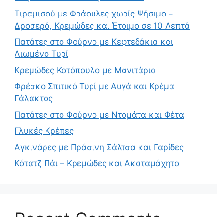
Τιραμισού με Φράουλες χωρίς Ψήσιμο –
Δροσερό, Κρεμώδες και Έτοιμο σε 10 Λεπτά
Πατάτες στο Φούρνο με Κεφτεδάκια και
Λιωμένο Τυρί
Κρεμώδες Κοτόπουλο με Μανιτάρια
Φρέσκο Σπιτικό Τυρί με Αυγά και Κρέμα
Γάλακτος
Πατάτες στο Φούρνο με Ντομάτα και Φέτα
Γλυκές Κρέπες
Αγκινάρες με Πράσινη Σάλτσα και Γαρίδες
Κότατζ Πάι – Κρεμώδες και Ακαταμάχητο