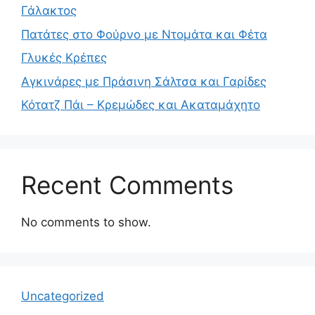
Γάλακτος
Πατάτες στο Φούρνο με Ντομάτα και Φέτα
Γλυκές Κρέπες
Αγκινάρες με Πράσινη Σάλτσα και Γαρίδες
Κότατζ Πάι – Κρεμώδες και Ακαταμάχητο
Recent Comments
No comments to show.
Uncategorized