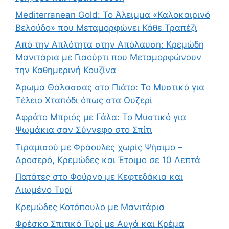
Mediterranean Gold: Το Άλειμμα «Καλοκαιρινό
Βελούδο» που Μεταμορφώνει Κάθε Τραπέζι
Από την Απλότητα στην Απόλαυση: Κρεμώδη
Μανιτάρια με Γιαούρτι που Μεταμορφώνουν
την Καθημερινή Κουζίνα
Άρωμα Θάλασσας στο Πιάτο: Το Μυστικό για
Τέλειο Χταπόδι όπως στα Ουζερί
Αφράτο Μπριός με Γάλα: Το Μυστικό για
Ψωμάκια σαν Σύννεφο στο Σπίτι
Τιραμισού με Φράουλες χωρίς Ψήσιμο –
Δροσερό, Κρεμώδες και Έτοιμο σε 10 Λεπτά
Πατάτες στο Φούρνο με Κεφτεδάκια και
Λιωμένο Τυρί
Κρεμώδες Κοτόπουλο με Μανιτάρια
Φρέσκο Σπιτικό Τυρί με Αυγά και Κρέμα