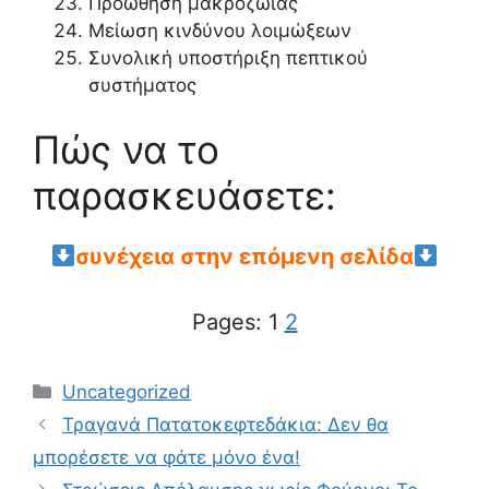
Προώθηση μακροζωίας
Μείωση κινδύνου λοιμώξεων
Συνολική υποστήριξη πεπτικού
συστήματος
Πώς να το
παρασκευάσετε:
συνέχεια στην επόμενη σελίδα
Pages:
1
2
Categories
Uncategorized
Τραγανά Πατατοκεφτεδάκια: Δεν θα
μπορέσετε να φάτε μόνο ένα!