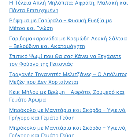
Η Τέλεια Απλή Μηλόπιτα: Αφράτη, Μαλακή και
Πάντα Επιτυχημένη
Ρόφημα με Γαρίφαλο – Φυσική Ευεξία με
Μέτρο και Γνώση
Γαριδομακαρονάδα με Κρεμώδη Λευκή Σάλτσα
– Βελούδινη και Ακαταμάχητη
Σπιτικό Ψωμί που Θα σας Κάνει να Ξεχάσετε
τον Φούρνο της Γειτονιάς
Τραγανές Τηγανητές Μελιτζάνες – Ο Απόλυτος
Μεζές που Δεν Χορταίνεται
Κέικ Μήλου με Βρώμη – Αφράτο, Ζουμερό και
Γεμάτο Άρωμα
Μπρόκολο με Μανιτάρια και Σκόρδο – Υγιεινό,
Γρήγορο και Γεμάτο Γεύση
Μπρόκολο με Μανιτάρια και Σκόρδο – Υγιεινό,
Γρήγορο και Γεμάτο Γεύση