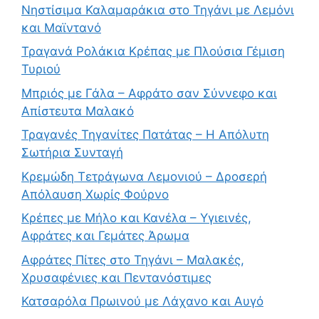
Νηστίσιμα Καλαμαράκια στο Τηγάνι με Λεμόνι
και Μαϊντανό
Τραγανά Ρολάκια Κρέπας με Πλούσια Γέμιση
Τυριού
Μπριός με Γάλα – Αφράτο σαν Σύννεφο και
Απίστευτα Μαλακό
Τραγανές Τηγανίτες Πατάτας – Η Απόλυτη
Σωτήρια Συνταγή
Κρεμώδη Τετράγωνα Λεμονιού – Δροσερή
Απόλαυση Χωρίς Φούρνο
Κρέπες με Μήλο και Κανέλα – Υγιεινές,
Αφράτες και Γεμάτες Άρωμα
Αφράτες Πίτες στο Τηγάνι – Μαλακές,
Χρυσαφένιες και Πεντανόστιμες
Κατσαρόλα Πρωινού με Λάχανο και Αυγό