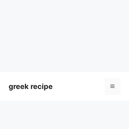
Skip
to
greek recipe
Menu
content