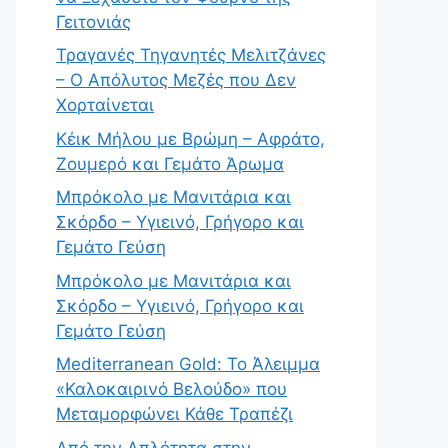
Γειτονιάς
Τραγανές Τηγανητές Μελιτζάνες
– Ο Απόλυτος Μεζές που Δεν
Χορταίνεται
Κέικ Μήλου με Βρώμη – Αφράτο,
Ζουμερό και Γεμάτο Άρωμα
Μπρόκολο με Μανιτάρια και
Σκόρδο – Υγιεινό, Γρήγορο και
Γεμάτο Γεύση
Μπρόκολο με Μανιτάρια και
Σκόρδο – Υγιεινό, Γρήγορο και
Γεμάτο Γεύση
Mediterranean Gold: Το Άλειμμα
«Καλοκαιρινό Βελούδο» που
Μεταμορφώνει Κάθε Τραπέζι
Από την Απλότητα στην