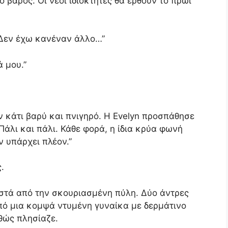
 βάρος. Οι νέοι ιδιοκτήτες θα έρθουν το πρωί
 Δεν έχω κανέναν άλλο…”
ά μου.”
αν κάτι βαρύ και πνιγηρό. Η Evelyn προσπάθησε
Πάλι και πάλι. Κάθε φορά, η ίδια κρύα φωνή
 υπάρχει πλέον.”
.
τά από την σκουριασμένη πύλη. Δύο άντρες
πό μια κομψά ντυμένη γυναίκα με δερμάτινο
ώς πλησίαζε.