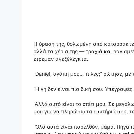
Η όρασή της, θολωμένη από καταρράκτες 
αλλά τα χέρια της — τραχιά και ραγισμ
έτρεμαν ανεξέλεγκτα.
“Daniel, αγάπη μου… τι λες;” ρώτησε, με
“Η γη δεν είναι πια δική σου. Υπέγραψες
“Αλλά αυτό είναι το σπίτι μου. Σε μεγά
μου για να πληρώσω τα εισιτήριά σου, τα
“Όλα αυτά είναι παρελθόν, μαμά. Πήγα 