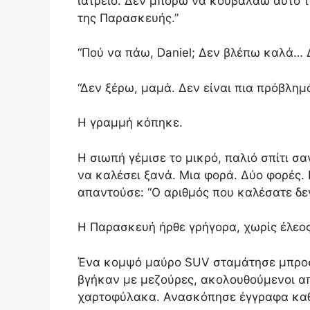
ιατρείο. Δεν μπορώ να κουβαλάω αυτό το
της Παρασκευής.”
“Πού να πάω, Daniel; Δεν βλέπω καλά…
“Δεν ξέρω, μαμά. Δεν είναι πια πρόβλημ
Η γραμμή κόπηκε.
Η σιωπή γέμισε το μικρό, παλιό σπίτι σ
να καλέσει ξανά. Μια φορά. Δύο φορές. 
απαντούσε: “Ο αριθμός που καλέσατε δεν
Η Παρασκευή ήρθε γρήγορα, χωρίς έλεος
Ένα κομψό μαύρο SUV σταμάτησε μπροσ
βγήκαν με μεζούρες, ακολουθούμενοι α
χαρτοφύλακα. Ανασκόπησε έγγραφα καθ