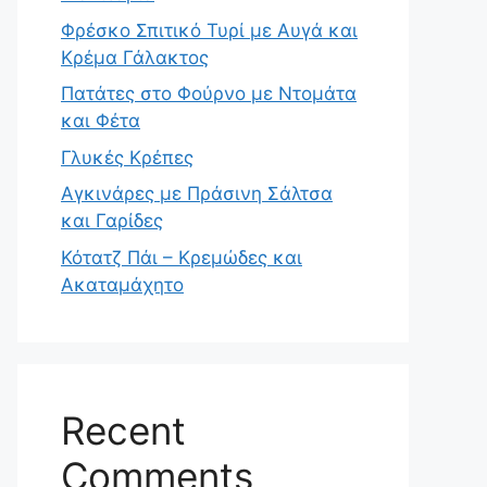
Φρέσκο Σπιτικό Τυρί με Αυγά και
Κρέμα Γάλακτος
Πατάτες στο Φούρνο με Ντομάτα
και Φέτα
Γλυκές Κρέπες
Αγκινάρες με Πράσινη Σάλτσα
και Γαρίδες
Κότατζ Πάι – Κρεμώδες και
Ακαταμάχητο
Recent
Comments