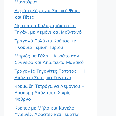
Μανιτάρια
Αφράτη Ζύμη για Σπιτικό Ψωμί
και Πίτες
Νηστίσιμα Καλαμαράκια στο
Τηγάνι με Λεμόνι και Μαϊντανό
Τραγανά Ρολάκια Κρέπας με
Πλούσια Γέμιση Τυριού
Μπριός με Γάλα – Αφράτο σαν
Σύννεφο και Απίστευτα Μαλακό
Τραγανές Τηγανίτες Πατάτας – Η
Απόλυτη Σωτήρια Συνταγή
Κρεμώδη Τετράγωνα Λεμονιού –
Δροσερή Απόλαυση Χωρίς
Φούρνο
Κρέπες με Μήλο και Κανέλα –
Υγιεινές, Αφράτες και Γεμάτες