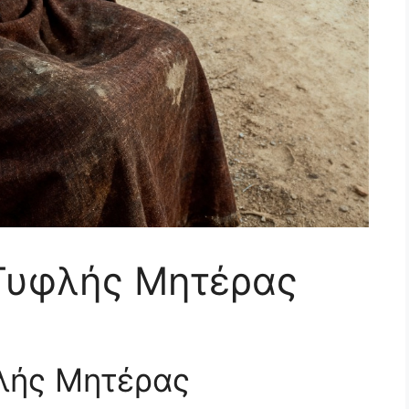
Τυφλής Μητέρας
λής Μητέρας