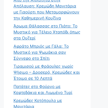
Απόλαυση: Κρεμώδη Μανιτάρια
με Γιαούρτι που Μεταμορφώνουν
την Καθημερινή Κουζίνα
Άρωμα Θάλασσας στο Πιάτο: Το
Μυστικό για Τέλειο Χταπόδι όπως
στα Ουζερί
Αφράτο Μπριός με Γάλα: Το
Μυστικό για Ψωμάκια σαν
Σύννεφο στο Σπίτι
Τιραμισού με Φράουλες χωρίς
Ψήσιμο – Δροσερό, Κρεμώδες και
Έτοιμο σε 10 Λεπτά
Πατάτες στο Φούρνο με
Κεφτεδάκια και Λιωμένο Τυρί
Κρεμώδες Κοτόπουλο με
Μανιτάρια