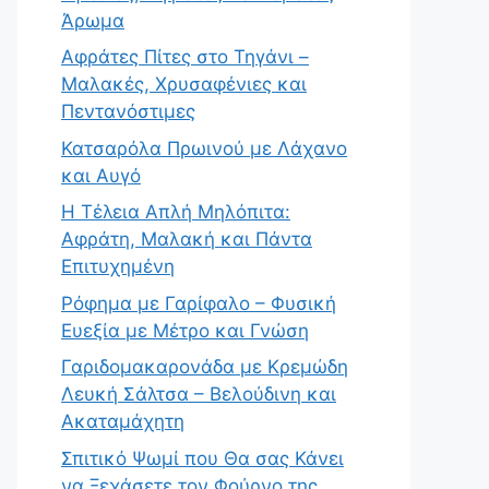
Άρωμα
Αφράτες Πίτες στο Τηγάνι –
Μαλακές, Χρυσαφένιες και
Πεντανόστιμες
Κατσαρόλα Πρωινού με Λάχανο
και Αυγό
Η Τέλεια Απλή Μηλόπιτα:
Αφράτη, Μαλακή και Πάντα
Επιτυχημένη
Ρόφημα με Γαρίφαλο – Φυσική
Ευεξία με Μέτρο και Γνώση
Γαριδομακαρονάδα με Κρεμώδη
Λευκή Σάλτσα – Βελούδινη και
Ακαταμάχητη
Σπιτικό Ψωμί που Θα σας Κάνει
να Ξεχάσετε τον Φούρνο της