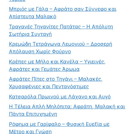
Μπριός με Γάλα – Αφράτο σαν Σύννεφο και
Απίστευτα Μαλακό
Τραγανές Τηγανίτες Πατάτας – Η Απόλυτη
Σωτήρια Συνταγή
Κρεμώδη Τετράγωνα Λεμονιού – Δροσερή
Απόλαυση Χωρίς Φούρνο
Κρέπες με Μήλο και Κανέλα – Υγιεινές,
Αφράτες και Γεμάτες Άρωμα
Αφράτες Πίτες στο Τηγάνι – Μαλακές,
Χρυσαφένιες και Πεντανόστιμες
Κατσαρόλα Πρωινού με Λάχανο και Αυγό
Η Τέλεια Απλή Μηλόπιτα: Αφράτη, Μαλακή και
Πάντα Επιτυχημένη
Ρόφημα με Γαρίφαλο – Φυσική Ευεξία με
Μέτρο και Γνώση