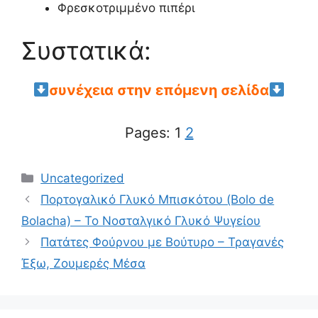
Φρεσκοτριμμένο πιπέρι
Συστατικά:
συνέχεια στην επόμενη σελίδα
Pages:
1
2
Categories
Uncategorized
Πορτογαλικό Γλυκό Μπισκότου (Bolo de
Bolacha) – Το Νοσταλγικό Γλυκό Ψυγείου
Πατάτες Φούρνου με Βούτυρο – Τραγανές
Έξω, Ζουμερές Μέσα