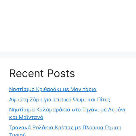
Recent Posts
Νηστίσιμο Κριθαράκι με Μανιτάρια
Αφράτη Ζύμη για Σπιτικό Ψωμί και Πίτες
Νηστίσιμα Καλαμαράκια στο Τηγάνι με Λεμόνι
και Μαϊντανό
Τραγανά Ρολάκια Κρέπας με Πλούσια Γέμιση
Τυριού