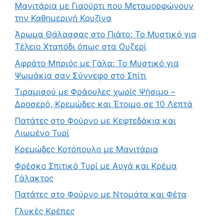
Μανιτάρια με Γιαούρτι που Μεταμορφώνουν
την Καθημερινή Κουζίνα
Άρωμα Θάλασσας στο Πιάτο: Το Μυστικό για
Τέλειο Χταπόδι όπως στα Ουζερί
Αφράτο Μπριός με Γάλα: Το Μυστικό για
Ψωμάκια σαν Σύννεφο στο Σπίτι
Τιραμισού με Φράουλες χωρίς Ψήσιμο –
Δροσερό, Κρεμώδες και Έτοιμο σε 10 Λεπτά
Πατάτες στο Φούρνο με Κεφτεδάκια και
Λιωμένο Τυρί
Κρεμώδες Κοτόπουλο με Μανιτάρια
Φρέσκο Σπιτικό Τυρί με Αυγά και Κρέμα
Γάλακτος
Πατάτες στο Φούρνο με Ντομάτα και Φέτα
Γλυκές Κρέπες