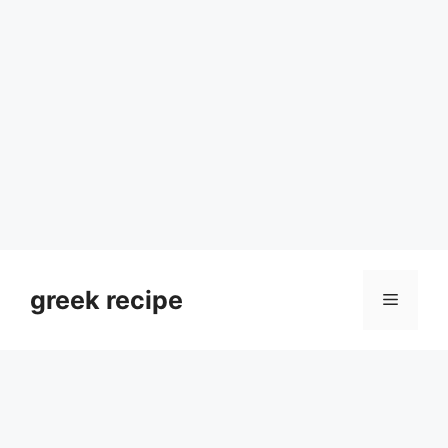
Skip
to
greek recipe
Menu
content