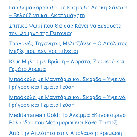
Γαριδομακαρονάδα με Κρεμώδη Λευκή Σάλτσα
– Βελούδινη και Ακαταμάχητη
Σπιτικό Ψωμί που Θα σας Κάνει να Ξεχάσετε
τον Φούρνο της Γειτονιάς
Τραγανές Τηγανητές Μελιτζάνες – Ο Απόλυτος
Μεζές που Δεν Χορταίνεται
Κέικ Μήλου με Βρώμη – Αφράτο, Ζουμερό και
Γεμάτο Άρωμα
Μπρόκολο με Μανιτάρια και Σκόρδο – Υγιεινό,
Γρήγορο και Γεμάτο Γεύση
Μπρόκολο με Μανιτάρια και Σκόρδο – Υγιεινό,
Γρήγορο και Γεμάτο Γεύση
Mediterranean Gold: Το Άλειμμα «Καλοκαιρινό
Βελούδο» που Μεταμορφώνει Κάθε Τραπέζι
Από την Απλότητα στην Απόλαυση: Κρεμώδη