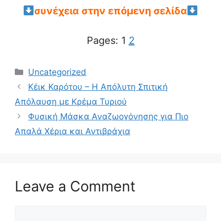
συνέχεια στην επόμενη σελίδα
Pages:
1
2
Categories
Uncategorized
Κέικ Καρότου – Η Απόλυτη Σπιτική
Απόλαυση με Κρέμα Τυριού
Φυσική Μάσκα Αναζωογόνησης για Πιο
Απαλά Χέρια και Αντιβράχια
Leave a Comment
Comment