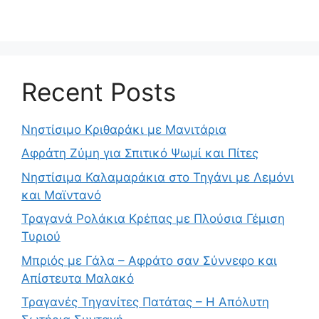
Recent Posts
Νηστίσιμο Κριθαράκι με Μανιτάρια
Αφράτη Ζύμη για Σπιτικό Ψωμί και Πίτες
Νηστίσιμα Καλαμαράκια στο Τηγάνι με Λεμόνι
και Μαϊντανό
Τραγανά Ρολάκια Κρέπας με Πλούσια Γέμιση
Τυριού
Μπριός με Γάλα – Αφράτο σαν Σύννεφο και
Απίστευτα Μαλακό
Τραγανές Τηγανίτες Πατάτας – Η Απόλυτη