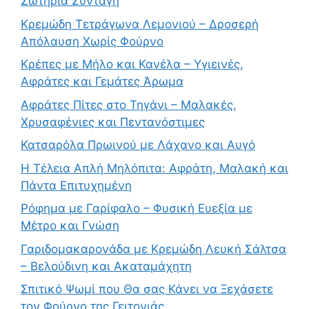
Σωτήρια Συνταγή
Κρεμώδη Τετράγωνα Λεμονιού – Δροσερή
Απόλαυση Χωρίς Φούρνο
Κρέπες με Μήλο και Κανέλα – Υγιεινές,
Αφράτες και Γεμάτες Άρωμα
Αφράτες Πίτες στο Τηγάνι – Μαλακές,
Χρυσαφένιες και Πεντανόστιμες
Κατσαρόλα Πρωινού με Λάχανο και Αυγό
Η Τέλεια Απλή Μηλόπιτα: Αφράτη, Μαλακή και
Πάντα Επιτυχημένη
Ρόφημα με Γαρίφαλο – Φυσική Ευεξία με
Μέτρο και Γνώση
Γαριδομακαρονάδα με Κρεμώδη Λευκή Σάλτσα
– Βελούδινη και Ακαταμάχητη
Σπιτικό Ψωμί που Θα σας Κάνει να Ξεχάσετε
τον Φούρνο της Γειτονιάς