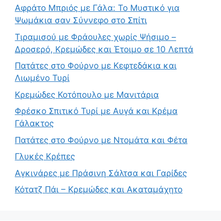
Αφράτο Μπριός με Γάλα: Το Μυστικό για
Ψωμάκια σαν Σύννεφο στο Σπίτι
Τιραμισού με Φράουλες χωρίς Ψήσιμο –
Δροσερό, Κρεμώδες και Έτοιμο σε 10 Λεπτά
Πατάτες στο Φούρνο με Κεφτεδάκια και
Λιωμένο Τυρί
Κρεμώδες Κοτόπουλο με Μανιτάρια
Φρέσκο Σπιτικό Τυρί με Αυγά και Κρέμα
Γάλακτος
Πατάτες στο Φούρνο με Ντομάτα και Φέτα
Γλυκές Κρέπες
Αγκινάρες με Πράσινη Σάλτσα και Γαρίδες
Κότατζ Πάι – Κρεμώδες και Ακαταμάχητο