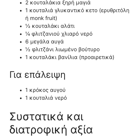
2 κουταλάκια ξηρή μαγιά
1 κουταλιά γλυκαντικό κετο (ερυθριτόλη
ή monk fruit)
½ κουταλάκι αλάτι
¼ φλιτζανιού χλιαρό νερό
6 μεγάλα αυγά
½ φλιτζάνι λιωμένο βούτυρο
1 κουταλάκι βανίλια (προαιρετικά)
Για επάλειψη
1 κρόκος αυγού
1 κουταλιά νερό
Συστατικά και
διατροφική αξία