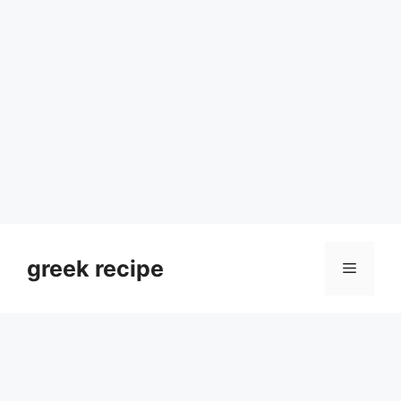
Skip
to
greek recipe
Menu
content