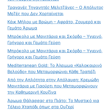
Τραγανές Τηγανητές Μελιτζάνες – Ο Απόλυτος
Μεζές που Δεν Χορταίνεται
Κέικ Μήλου με Βρώμη – Αφράτο, Ζουμερό και
Γεμάτο Άρωμα
Μπρόκολο με Μανιτάρια και Σκόρδο – Υγιεινό,
Γρήγορο και Γεμάτο Γεύση
Μπρόκολο με Μανιτάρια και Σκόρδο – Υγιεινό,
Γρήγορο και Γεμάτο Γεύση
Mediterranean Gold: Το Άλειμμα «Καλοκαιρινό
Βελούδο» που Μεταμορφώνει Κάθε Τραπέζι
Από την Απλότητα στην Απόλαυση: Κρεμώδη
Μανιτάρια με Γιαούρτι που Μεταμορφώνουν
την Καθημερινή Κουζίνα
Άρωμα Θάλασσας στο Πιάτο: Το Μυστικό για
Τέλειο Χταπόδι όπως στα Ουζερί