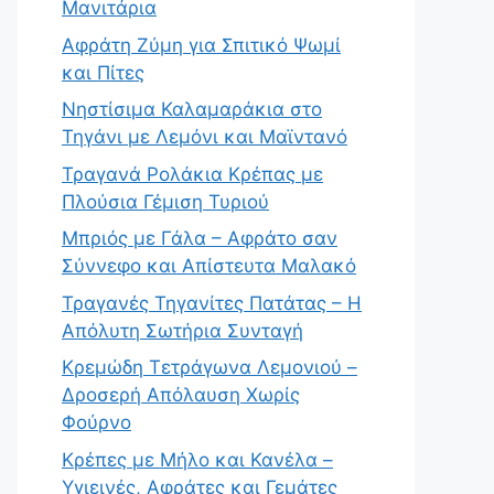
Μανιτάρια
Αφράτη Ζύμη για Σπιτικό Ψωμί
και Πίτες
Νηστίσιμα Καλαμαράκια στο
Τηγάνι με Λεμόνι και Μαϊντανό
Τραγανά Ρολάκια Κρέπας με
Πλούσια Γέμιση Τυριού
Μπριός με Γάλα – Αφράτο σαν
Σύννεφο και Απίστευτα Μαλακό
Τραγανές Τηγανίτες Πατάτας – Η
Απόλυτη Σωτήρια Συνταγή
Κρεμώδη Τετράγωνα Λεμονιού –
Δροσερή Απόλαυση Χωρίς
Φούρνο
Κρέπες με Μήλο και Κανέλα –
Υγιεινές, Αφράτες και Γεμάτες