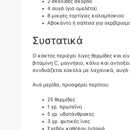
2 σκελίδες σκόρδο
4 αυγά (για ομελέτα)
8 μικρές τορτίγιες καλαμποκιού
Αβοκάντο ή σάλτσα για σερβίρισμ
Συστατικά
Ο κάκτος περιέχει λίγες θερμίδες και εί
βιταμίνη C, μαγνήσιο, κάλιο και αντιοξε
συνδυάζεται εύκολα με λαχανικά, αυγά
Ανά μερίδα, προσφέρει περίπου:
25 θερμίδες
1 γρ. πρωτεΐνη
5 γρ. υδατάνθρακες
3 γρ. φυτικές ίνες
Σχεδόν καθόλου λιπαρά