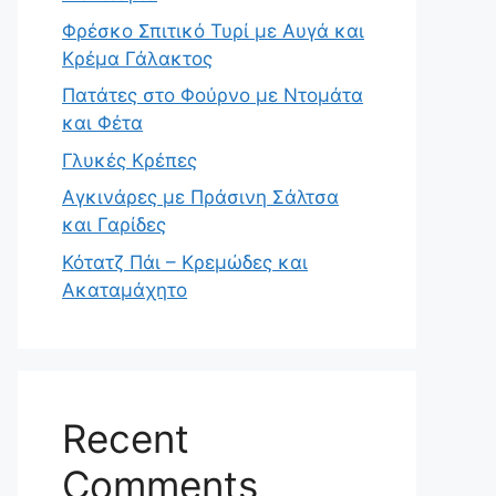
Φρέσκο Σπιτικό Τυρί με Αυγά και
Κρέμα Γάλακτος
Πατάτες στο Φούρνο με Ντομάτα
και Φέτα
Γλυκές Κρέπες
Αγκινάρες με Πράσινη Σάλτσα
και Γαρίδες
Κότατζ Πάι – Κρεμώδες και
Ακαταμάχητο
Recent
Comments