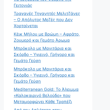
Γειτονιάς
Τραγανές Τηγανητές Μελιτζάνες
– Ο Απόλυτος Μεζές που Δεν
Χορταίνεται
Κέικ Μήλου με Βρώμη – Αφράτο,
Ζουμερό και Γεμάτο Άρωμα
Μπρόκολο με Μανιτάρια και
Σκόρδο – Υγιεινό, Γρήγορο και
Γεμάτο Γεύση
Μπρόκολο με Μανιτάρια και
Σκόρδο – Υγιεινό, Γρήγορο και
Γεμάτο Γεύση
Mediterranean Gold: Το Άλειμμα
«Καλοκαιρινό Βελούδο» που
Μεταμορφώνει Κάθε Τραπέζι
Από την Απλότητα στην