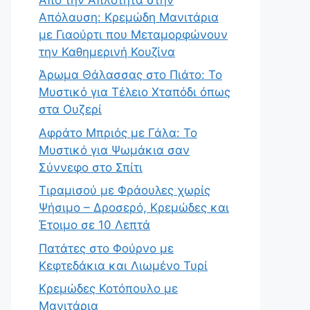
Απόλαυση: Κρεμώδη Μανιτάρια
με Γιαούρτι που Μεταμορφώνουν
την Καθημερινή Κουζίνα
Άρωμα Θάλασσας στο Πιάτο: Το
Μυστικό για Τέλειο Χταπόδι όπως
στα Ουζερί
Αφράτο Μπριός με Γάλα: Το
Μυστικό για Ψωμάκια σαν
Σύννεφο στο Σπίτι
Τιραμισού με Φράουλες χωρίς
Ψήσιμο – Δροσερό, Κρεμώδες και
Έτοιμο σε 10 Λεπτά
Πατάτες στο Φούρνο με
Κεφτεδάκια και Λιωμένο Τυρί
Κρεμώδες Κοτόπουλο με
Μανιτάρια