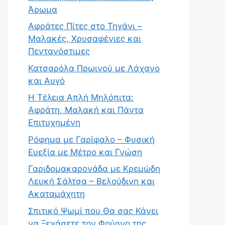
Άρωμα
Αφράτες Πίτες στο Τηγάνι –
Μαλακές, Χρυσαφένιες και
Πεντανόστιμες
Κατσαρόλα Πρωινού με Λάχανο
και Αυγό
Η Τέλεια Απλή Μηλόπιτα:
Αφράτη, Μαλακή και Πάντα
Επιτυχημένη
Ρόφημα με Γαρίφαλο – Φυσική
Ευεξία με Μέτρο και Γνώση
Γαριδομακαρονάδα με Κρεμώδη
Λευκή Σάλτσα – Βελούδινη και
Ακαταμάχητη
Σπιτικό Ψωμί που Θα σας Κάνει
να Ξεχάσετε τον Φούρνο της