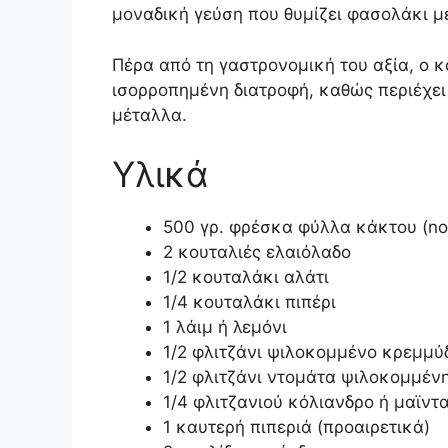
μοναδική γεύση που θυμίζει φασολάκι με
Πέρα από τη γαστρονομική του αξία, ο κ
ισορροπημένη διατροφή, καθώς περιέχει 
μέταλλα.
Υλικά
500 γρ. φρέσκα φύλλα κάκτου (no
2 κουταλιές ελαιόλαδο
1/2 κουταλάκι αλάτι
1/4 κουταλάκι πιπέρι
1 λάιμ ή λεμόνι
1/2 φλιτζάνι ψιλοκομμένο κρεμμύ
1/2 φλιτζάνι ντομάτα ψιλοκομμέν
1/4 φλιτζανιού κόλιανδρο ή μαϊντ
1 καυτερή πιπεριά (προαιρετικά)