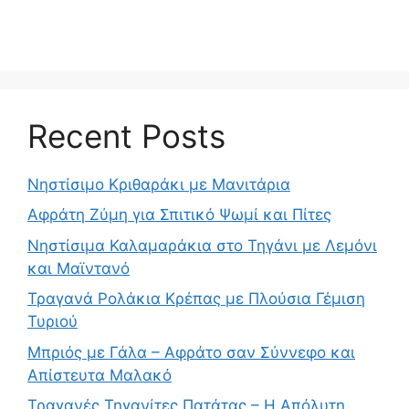
Recent Posts
Νηστίσιμο Κριθαράκι με Μανιτάρια
Αφράτη Ζύμη για Σπιτικό Ψωμί και Πίτες
Νηστίσιμα Καλαμαράκια στο Τηγάνι με Λεμόνι
και Μαϊντανό
Τραγανά Ρολάκια Κρέπας με Πλούσια Γέμιση
Τυριού
Μπριός με Γάλα – Αφράτο σαν Σύννεφο και
Απίστευτα Μαλακό
Τραγανές Τηγανίτες Πατάτας – Η Απόλυτη