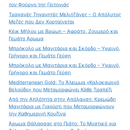
τον Φούρνο της Γειτονιάς
Τραγανές Τηγανητές Μελιτζάνες – Ο Απόλυτος
Μεζές που Δεν Χορταίνεται
Κέικ Μήλου με Βρώμη – Αφράτο, Ζουμερό και
Γεμάτο Άρωμα
Μπρόκολο με Μανιτάρια και Σκόρδο – Υγιεινό,
Γρήγορο και Γεμάτο Γεύση
Μπρόκολο με Μανιτάρια και Σκόρδο – Υγιεινό,
Γρήγορο και Γεμάτο Γεύση
Mediterranean Gold: Το Άλειμμα «Καλοκαιρινό
Βελούδο» που Μεταμορφώνει Κάθε Τραπέζι
Από την Απλότητα στην Απόλαυση: Κρεμώδη
Μανιτάρια με Γιαούρτι που Μεταμορφώνουν
την Καθημερινή Κουζίνα
Άρωμα Θάλασσας στο Πιάτο: Το Μυστικό για