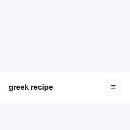
Skip
to
greek recipe
Menu
content