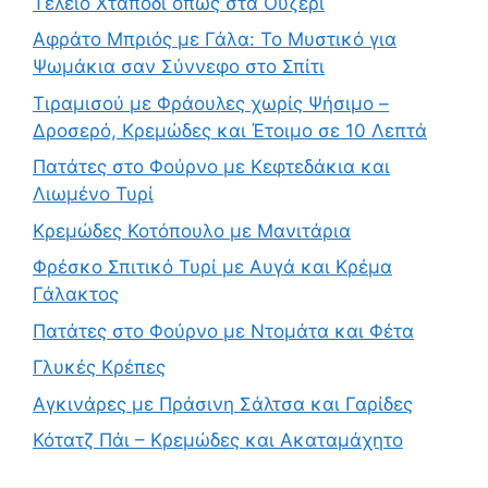
Τέλειο Χταπόδι όπως στα Ουζερί
Αφράτο Μπριός με Γάλα: Το Μυστικό για
Ψωμάκια σαν Σύννεφο στο Σπίτι
Τιραμισού με Φράουλες χωρίς Ψήσιμο –
Δροσερό, Κρεμώδες και Έτοιμο σε 10 Λεπτά
Πατάτες στο Φούρνο με Κεφτεδάκια και
Λιωμένο Τυρί
Κρεμώδες Κοτόπουλο με Μανιτάρια
Φρέσκο Σπιτικό Τυρί με Αυγά και Κρέμα
Γάλακτος
Πατάτες στο Φούρνο με Ντομάτα και Φέτα
Γλυκές Κρέπες
Αγκινάρες με Πράσινη Σάλτσα και Γαρίδες
Κότατζ Πάι – Κρεμώδες και Ακαταμάχητο