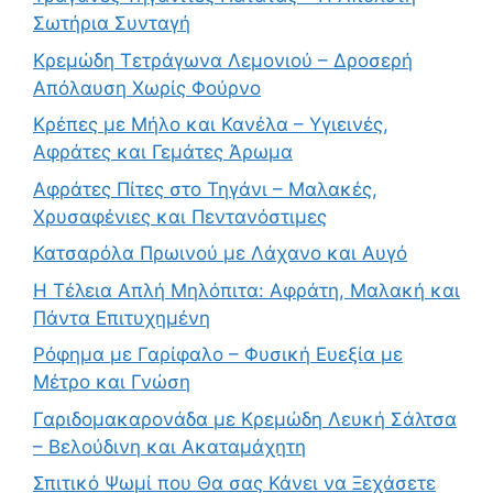
Σωτήρια Συνταγή
Κρεμώδη Τετράγωνα Λεμονιού – Δροσερή
Απόλαυση Χωρίς Φούρνο
Κρέπες με Μήλο και Κανέλα – Υγιεινές,
Αφράτες και Γεμάτες Άρωμα
Αφράτες Πίτες στο Τηγάνι – Μαλακές,
Χρυσαφένιες και Πεντανόστιμες
Κατσαρόλα Πρωινού με Λάχανο και Αυγό
Η Τέλεια Απλή Μηλόπιτα: Αφράτη, Μαλακή και
Πάντα Επιτυχημένη
Ρόφημα με Γαρίφαλο – Φυσική Ευεξία με
Μέτρο και Γνώση
Γαριδομακαρονάδα με Κρεμώδη Λευκή Σάλτσα
– Βελούδινη και Ακαταμάχητη
Σπιτικό Ψωμί που Θα σας Κάνει να Ξεχάσετε