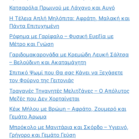
Κατσαρόλα Πρωινού με Λάχανο και Αυγό
Η Τέλεια Απλή Μηλόπιτα: Αφράτη, Μαλακή και
Πάντα Επιτυχημένη
Ρόφημα με Γαρίφαλο – Φυσική Ευεξία με
Μέτρο και Γνώση
Γαριδομακαρονάδα με Κρεμώδη Λευκή Σάλτσα
– Βελούδινη και Ακαταμάχητη
Σπιτικό Ψωμί που Θα σας Κάνει να Ξεχάσετε
τον Φούρνο της Γειτονιάς
Τραγανές Τηγανητές Μελιτζάνες – Ο Απόλυτος
Μεζές που Δεν Χορταίνεται
Κέικ Μήλου με Βρώμη – Αφράτο, Ζουμερό και
Γεμάτο Άρωμα
Μπρόκολο με Μανιτάρια και Σκόρδο – Υγιεινό,
Γρήγορο και Γεμάτο Γεύση