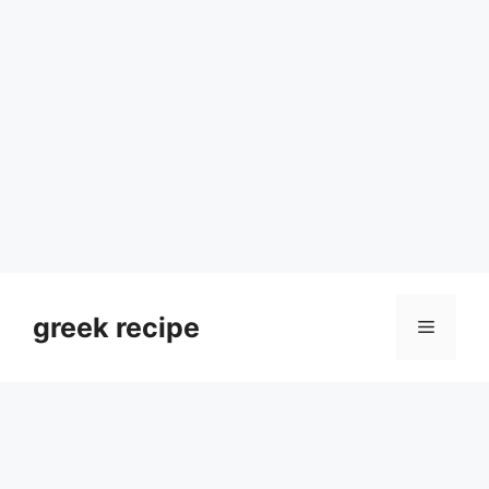
Skip
to
greek recipe
Menu
content