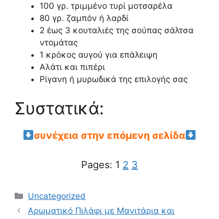
100 γρ. τριμμένο τυρί μοτσαρέλα
80 γρ. ζαμπόν ή λαρδί
2 έως 3 κουταλιές της σούπας σάλτσα
ντομάτας
1 κρόκος αυγού για επάλειψη
Αλάτι και πιπέρι
Ρίγανη ή μυρωδικά της επιλογής σας
Συστατικά:
συνέχεια στην επόμενη σελίδα
Pages:
1
2
3
Categories
Uncategorized
Αρωματικό Πιλάφι με Μανιτάρια και