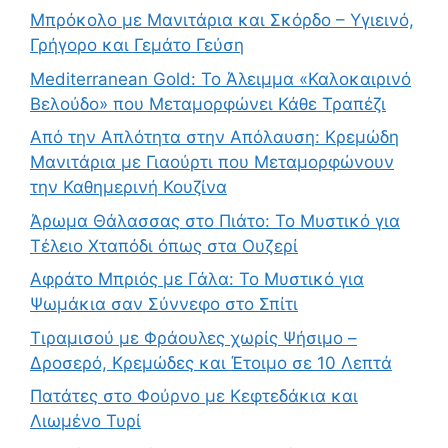
Μπρόκολο με Μανιτάρια και Σκόρδο – Υγιεινό,
Γρήγορο και Γεμάτο Γεύση
Mediterranean Gold: Το Άλειμμα «Καλοκαιρινό
Βελούδο» που Μεταμορφώνει Κάθε Τραπέζι
Από την Απλότητα στην Απόλαυση: Κρεμώδη
Μανιτάρια με Γιαούρτι που Μεταμορφώνουν
την Καθημερινή Κουζίνα
Άρωμα Θάλασσας στο Πιάτο: Το Μυστικό για
Τέλειο Χταπόδι όπως στα Ουζερί
Αφράτο Μπριός με Γάλα: Το Μυστικό για
Ψωμάκια σαν Σύννεφο στο Σπίτι
Τιραμισού με Φράουλες χωρίς Ψήσιμο –
Δροσερό, Κρεμώδες και Έτοιμο σε 10 Λεπτά
Πατάτες στο Φούρνο με Κεφτεδάκια και
Λιωμένο Τυρί