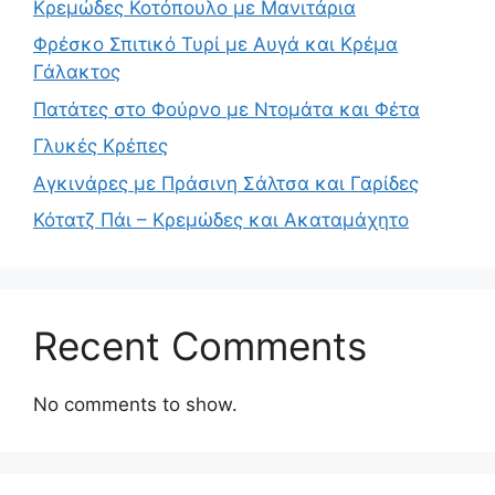
Κρεμώδες Κοτόπουλο με Μανιτάρια
Φρέσκο Σπιτικό Τυρί με Αυγά και Κρέμα
Γάλακτος
Πατάτες στο Φούρνο με Ντομάτα και Φέτα
Γλυκές Κρέπες
Αγκινάρες με Πράσινη Σάλτσα και Γαρίδες
Κότατζ Πάι – Κρεμώδες και Ακαταμάχητο
Recent Comments
No comments to show.