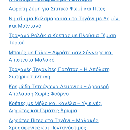
Αφράτη Ζύμη για Σπιτικό Ψωμί και Πίτες
Νηστίσιμα Καλαμαράκια στο Τηγάνι με Λεμόνι
και Μαϊντανό
Τραγανά Ρολάκια Κρέπας με Πλούσια Γέμιση
Τυριού
Μπριός με Γάλα – Αφράτο σαν Σύννεφο και
Απίστευτα Μαλακό
Τραγανές Τηγανίτες Πατάτας – Η Απόλυτη
Σωτήρια Συνταγή
Κρεμώδη Τετράγωνα Λεμονιού – Δροσερή
Απόλαυση Χωρίς Φούρνο
Κρέπες με Μήλο και Κανέλα – Υγιεινές,
Αφράτες και Γεμάτες Άρωμα
Αφράτες Πίτες στο Τηγάνι – Μαλακές,
Χρυσαφένιες και Πεντανόστιμες