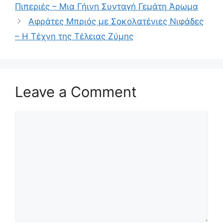
Πιπεριές – Μια Γήινη Συνταγή Γεμάτη Άρωμα
Αφράτες Μπριός με Σοκολατένιες Νιφάδες
– Η Τέχνη της Τέλειας Ζύμης
Leave a Comment
Comment