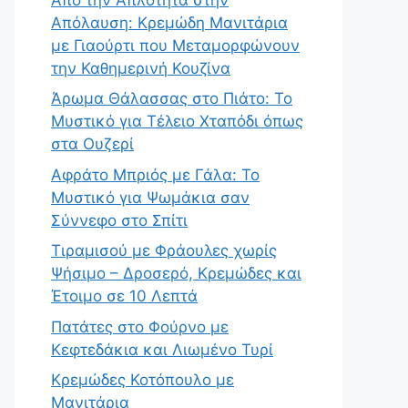
Απόλαυση: Κρεμώδη Μανιτάρια
με Γιαούρτι που Μεταμορφώνουν
την Καθημερινή Κουζίνα
Άρωμα Θάλασσας στο Πιάτο: Το
Μυστικό για Τέλειο Χταπόδι όπως
στα Ουζερί
Αφράτο Μπριός με Γάλα: Το
Μυστικό για Ψωμάκια σαν
Σύννεφο στο Σπίτι
Τιραμισού με Φράουλες χωρίς
Ψήσιμο – Δροσερό, Κρεμώδες και
Έτοιμο σε 10 Λεπτά
Πατάτες στο Φούρνο με
Κεφτεδάκια και Λιωμένο Τυρί
Κρεμώδες Κοτόπουλο με
Μανιτάρια