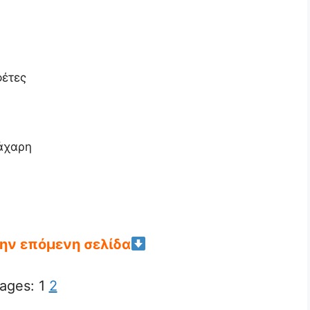
φέτες
ζάχαρη
την επόμενη σελίδα
ages:
1
2