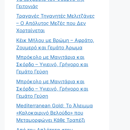
Γειτονιάς
Τραγανές Τηγανητές Μελιτζάνες
– Ο Απόλυτος Μεζές που Δεν
Χορταίνεται
Κέικ Μήλου με Βρώμη – Αφράτο,
Ζουμερό και Γεμάτο Άρωμα
Μπρόκολο με Μανιτάρια και
Σκόρδο – Υγιεινό, Γρήγορο και
Γεμάτο Γεύση
Μπρόκολο με Μανιτάρια και
Σκόρδο – Υγιεινό, Γρήγορο και
Γεμάτο Γεύση
Mediterranean Gold: Το Άλειμμα
«Καλοκαιρινό Βελούδο» που
Μεταμορφώνει Κάθε Τραπέζι
Από την Απλότητα στην