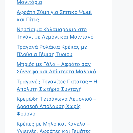
Μανιτάρια
Αφράτη Ζύμη για Σπιτικό Ψωμί
και Πίτες
Νηστίσιμα Καλαμαράκια στο
Τηγάνι με Λεμόνι και Μαϊντανό
Τραγανά Ρολάκια Κρέπας με
Πλούσια Γέμιση Τυριού
Μπριός με Γάλα – Αφράτο σαν
Σύννεφο και Απίστευτα Μαλακό
Τραγανές Τηγανίτες Πατάτας – Η
Απόλυτη Σωτήρια Συνταγή
Κρεμώδη Τετράγωνα Λεμονιού –
Δροσερή Απόλαυση Χωρίς
Φούρνο
Κρέπες με Μήλο και Κανέλα –
Υγιεινές, Αφράτες και Γεμάτες