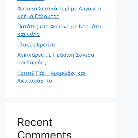
Φρέσκο Σπιτικό Τυρί με Αυγά και
Κρέμα Γάλακτος
Πατάτες στο Φούρνο με Ντομάτα
και Φέτα
Γλυκές Κρέπες
Αγκινάρες με Πράσινη Σάλτσα
και Γαρίδες
Κότατζ Πάι – Κρεμώδες και
Ακαταμάχητο
Recent
Comments