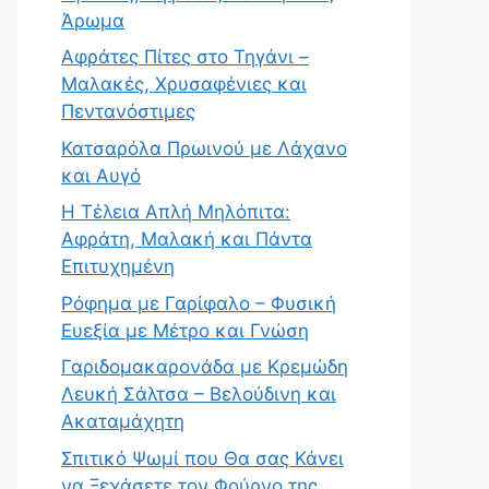
Άρωμα
Αφράτες Πίτες στο Τηγάνι –
Μαλακές, Χρυσαφένιες και
Πεντανόστιμες
Κατσαρόλα Πρωινού με Λάχανο
και Αυγό
Η Τέλεια Απλή Μηλόπιτα:
Αφράτη, Μαλακή και Πάντα
Επιτυχημένη
Ρόφημα με Γαρίφαλο – Φυσική
Ευεξία με Μέτρο και Γνώση
Γαριδομακαρονάδα με Κρεμώδη
Λευκή Σάλτσα – Βελούδινη και
Ακαταμάχητη
Σπιτικό Ψωμί που Θα σας Κάνει
να Ξεχάσετε τον Φούρνο της