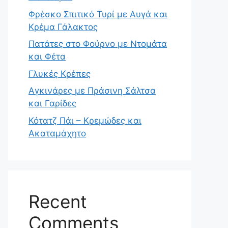
Φρέσκο Σπιτικό Τυρί με Αυγά και
Κρέμα Γάλακτος
Πατάτες στο Φούρνο με Ντομάτα
και Φέτα
Γλυκές Κρέπες
Αγκινάρες με Πράσινη Σάλτσα
και Γαρίδες
Κότατζ Πάι – Κρεμώδες και
Ακαταμάχητο
Recent
Comments