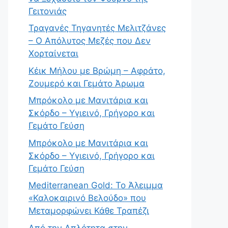
Γειτονιάς
Τραγανές Τηγανητές Μελιτζάνες
– Ο Απόλυτος Μεζές που Δεν
Χορταίνεται
Κέικ Μήλου με Βρώμη – Αφράτο,
Ζουμερό και Γεμάτο Άρωμα
Μπρόκολο με Μανιτάρια και
Σκόρδο – Υγιεινό, Γρήγορο και
Γεμάτο Γεύση
Μπρόκολο με Μανιτάρια και
Σκόρδο – Υγιεινό, Γρήγορο και
Γεμάτο Γεύση
Mediterranean Gold: Το Άλειμμα
«Καλοκαιρινό Βελούδο» που
Μεταμορφώνει Κάθε Τραπέζι
Από την Απλότητα στην