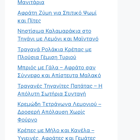
Μανιτάρια
Αφράτη Ζύμη για Σπιτικό Ψωμί
και Πίτες
Νηστίσιμα Καλαμαράκια στο
Τηγάνι με Λεμόνι και Μαϊντανό
Τραγανά Ρολάκια Κρέπας με
Πλούσια Γέμιση Τυριού
Μπριός με Γάλα – Αφράτο σαν
Σύννεφο και Απίστευτα Μαλακό
Τραγανές Τηγανίτες Πατάτας – Η
Απόλυτη Σωτήρια Συνταγή
Κρεμώδη Τετράγωνα Λεμονιού –
Δροσερή Απόλαυση Χωρίς
Φούρνο
Κρέπες με Μήλο και Κανέλα –
Υγιεινές, Αφράτες και Γεμάτες