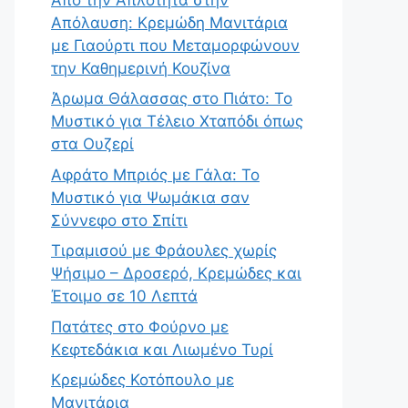
Απόλαυση: Κρεμώδη Μανιτάρια
με Γιαούρτι που Μεταμορφώνουν
την Καθημερινή Κουζίνα
Άρωμα Θάλασσας στο Πιάτο: Το
Μυστικό για Τέλειο Χταπόδι όπως
στα Ουζερί
Αφράτο Μπριός με Γάλα: Το
Μυστικό για Ψωμάκια σαν
Σύννεφο στο Σπίτι
Τιραμισού με Φράουλες χωρίς
Ψήσιμο – Δροσερό, Κρεμώδες και
Έτοιμο σε 10 Λεπτά
Πατάτες στο Φούρνο με
Κεφτεδάκια και Λιωμένο Τυρί
Κρεμώδες Κοτόπουλο με
Μανιτάρια