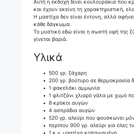
Αυτή η εκδοχή δίνει κουλουράκια που κ
και έχουν εκείνη τη χαρακτηριστική, ε
Η μαστίχα δεν είναι έντονη, αλλά αφήνε
κάθε δάγκωμα.
Το μυστικό εδώ είναι η σωστή υφή της ζ
γίνεται βαριά.
Υλικά
500 γρ. ζάχαρη
200 γρ. βούτυρο σε θερμοκρασία 
1 φακελάκι αμμωνία
1 φλιτζάνι χλιαρό γάλα με χυμό π
8 κρόκοι αυγών
4 ασπράδια αυγών
520 γρ. αλεύρι που φουσκώνει μό
περίπου 900 γρ. αλεύρι για όλες τι
1 κ.γ. μαστίχα κοπανισμένη