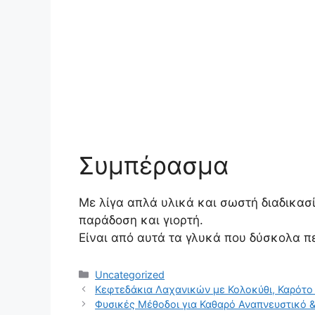
Συμπέρασμα
Με λίγα απλά υλικά και σωστή διαδικασ
παράδοση και γιορτή.
Είναι από αυτά τα γλυκά που δύσκολα π
Categories
Uncategorized
Κεφτεδάκια Λαχανικών με Κολοκύθι, Καρότο
Φυσικές Μέθοδοι για Καθαρό Αναπνευστικό &