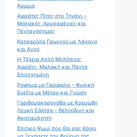
Άρωμα
Αφράτες Πίτες στο Τηγάνι –
Μαλακές, Χρυσαφένιες και
Πεντανόστιμες
Κατσαρόλα Πρωινού με Λάχανο
και Αυγό
Η Τέλεια Απλή Μηλόπιτα:
Αφράτη, Μαλακή και Πάντα
Επιτυχημένη
Ρόφημα με Γαρίφαλο – Φυσική
Ευεξία με Μέτρο και Γνώση
Γαριδομακαρονάδα με Κρεμώδη
Λευκή Σάλτσα – Βελούδινη και
Ακαταμάχητη
Σπιτικό Ψωμί που Θα σας Κάνει
να Ξεχάσετε τον Φούρνο της