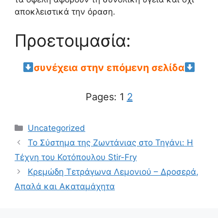
αποκλειστικά την όραση.
Προετοιμασία:
συνέχεια στην επόμενη σελίδα
Pages:
1
2
Categories
Uncategorized
Το Σύστημα της Ζωντάνιας στο Τηγάνι: Η
Τέχνη του Κοτόπουλου Stir-Fry
Κρεμώδη Τετράγωνα Λεμονιού – Δροσερά,
Απαλά και Ακαταμάχητα