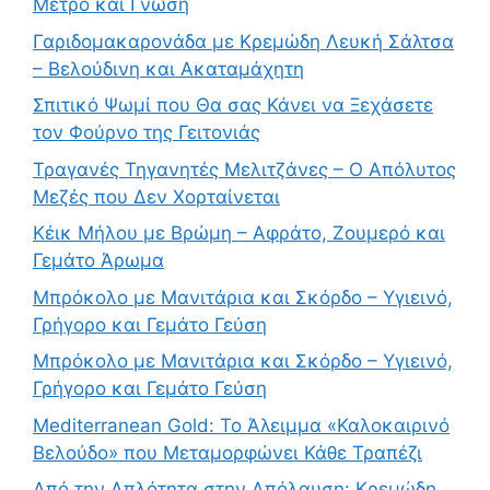
Μέτρο και Γνώση
Γαριδομακαρονάδα με Κρεμώδη Λευκή Σάλτσα
– Βελούδινη και Ακαταμάχητη
Σπιτικό Ψωμί που Θα σας Κάνει να Ξεχάσετε
τον Φούρνο της Γειτονιάς
Τραγανές Τηγανητές Μελιτζάνες – Ο Απόλυτος
Μεζές που Δεν Χορταίνεται
Κέικ Μήλου με Βρώμη – Αφράτο, Ζουμερό και
Γεμάτο Άρωμα
Μπρόκολο με Μανιτάρια και Σκόρδο – Υγιεινό,
Γρήγορο και Γεμάτο Γεύση
Μπρόκολο με Μανιτάρια και Σκόρδο – Υγιεινό,
Γρήγορο και Γεμάτο Γεύση
Mediterranean Gold: Το Άλειμμα «Καλοκαιρινό
Βελούδο» που Μεταμορφώνει Κάθε Τραπέζι
Από την Απλότητα στην Απόλαυση: Κρεμώδη