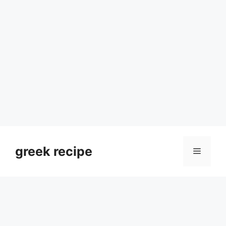
Skip
to
greek recipe
Menu
content