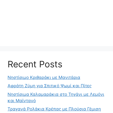
Recent Posts
Νηστίσιμο Κριθαράκι με Μανιτάρια
Αφράτη Ζύμη για Σπιτικό Ψωμί και Πίτες
Νηστίσιμα Καλαμαράκια στο Τηγάνι με Λεμόνι
και Μαϊντανό
Τραγανά Ρολάκια Κρέπας με Πλούσια Γέμιση