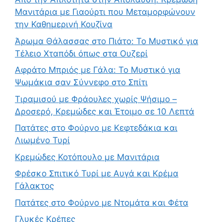
Μανιτάρια με Γιαούρτι που Μεταμορφώνουν
την Καθημερινή Κουζίνα
Άρωμα Θάλασσας στο Πιάτο: Το Μυστικό για
Τέλειο Χταπόδι όπως στα Ουζερί
Αφράτο Μπριός με Γάλα: Το Μυστικό για
Ψωμάκια σαν Σύννεφο στο Σπίτι
Τιραμισού με Φράουλες χωρίς Ψήσιμο –
Δροσερό, Κρεμώδες και Έτοιμο σε 10 Λεπτά
Πατάτες στο Φούρνο με Κεφτεδάκια και
Λιωμένο Τυρί
Κρεμώδες Κοτόπουλο με Μανιτάρια
Φρέσκο Σπιτικό Τυρί με Αυγά και Κρέμα
Γάλακτος
Πατάτες στο Φούρνο με Ντομάτα και Φέτα
Γλυκές Κρέπες