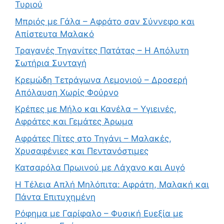
Τυριού
Μπριός με Γάλα – Αφράτο σαν Σύννεφο και
Απίστευτα Μαλακό
Τραγανές Τηγανίτες Πατάτας – Η Απόλυτη
Σωτήρια Συνταγή
Κρεμώδη Τετράγωνα Λεμονιού – Δροσερή
Απόλαυση Χωρίς Φούρνο
Κρέπες με Μήλο και Κανέλα – Υγιεινές,
Αφράτες και Γεμάτες Άρωμα
Αφράτες Πίτες στο Τηγάνι – Μαλακές,
Χρυσαφένιες και Πεντανόστιμες
Κατσαρόλα Πρωινού με Λάχανο και Αυγό
Η Τέλεια Απλή Μηλόπιτα: Αφράτη, Μαλακή και
Πάντα Επιτυχημένη
Ρόφημα με Γαρίφαλο – Φυσική Ευεξία με