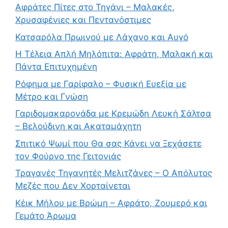
Αφράτες Πίτες στο Τηγάνι – Μαλακές,
Χρυσαφένιες και Πεντανόστιμες
Κατσαρόλα Πρωινού με Λάχανο και Αυγό
Η Τέλεια Απλή Μηλόπιτα: Αφράτη, Μαλακή και
Πάντα Επιτυχημένη
Ρόφημα με Γαρίφαλο – Φυσική Ευεξία με
Μέτρο και Γνώση
Γαριδομακαρονάδα με Κρεμώδη Λευκή Σάλτσα
– Βελούδινη και Ακαταμάχητη
Σπιτικό Ψωμί που Θα σας Κάνει να Ξεχάσετε
τον Φούρνο της Γειτονιάς
Τραγανές Τηγανητές Μελιτζάνες – Ο Απόλυτος
Μεζές που Δεν Χορταίνεται
Κέικ Μήλου με Βρώμη – Αφράτο, Ζουμερό και
Γεμάτο Άρωμα