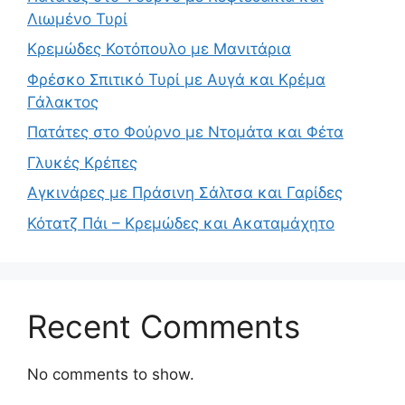
Λιωμένο Τυρί
Κρεμώδες Κοτόπουλο με Μανιτάρια
Φρέσκο Σπιτικό Τυρί με Αυγά και Κρέμα
Γάλακτος
Πατάτες στο Φούρνο με Ντομάτα και Φέτα
Γλυκές Κρέπες
Αγκινάρες με Πράσινη Σάλτσα και Γαρίδες
Κότατζ Πάι – Κρεμώδες και Ακαταμάχητο
Recent Comments
No comments to show.