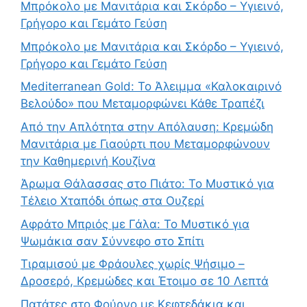
Μπρόκολο με Μανιτάρια και Σκόρδο – Υγιεινό,
Γρήγορο και Γεμάτο Γεύση
Μπρόκολο με Μανιτάρια και Σκόρδο – Υγιεινό,
Γρήγορο και Γεμάτο Γεύση
Mediterranean Gold: Το Άλειμμα «Καλοκαιρινό
Βελούδο» που Μεταμορφώνει Κάθε Τραπέζι
Από την Απλότητα στην Απόλαυση: Κρεμώδη
Μανιτάρια με Γιαούρτι που Μεταμορφώνουν
την Καθημερινή Κουζίνα
Άρωμα Θάλασσας στο Πιάτο: Το Μυστικό για
Τέλειο Χταπόδι όπως στα Ουζερί
Αφράτο Μπριός με Γάλα: Το Μυστικό για
Ψωμάκια σαν Σύννεφο στο Σπίτι
Τιραμισού με Φράουλες χωρίς Ψήσιμο –
Δροσερό, Κρεμώδες και Έτοιμο σε 10 Λεπτά
Πατάτες στο Φούρνο με Κεφτεδάκια και