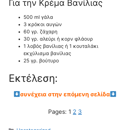
Για την Κρέμα Βανίλιας
500 ml γάλα
3 κρόκοι αυγών
60 γρ. ζάχαρη
30 γρ. αλεύρι ή κορν φλάουρ
1 λοβός βανίλιας ή 1 κουταλάκι
εκχύλισμα βανίλιας
25 γρ. βούτυρο
Εκτέλεση:
συνέχεια στην επόμενη σελίδα
Pages:
1
2
3
Categories