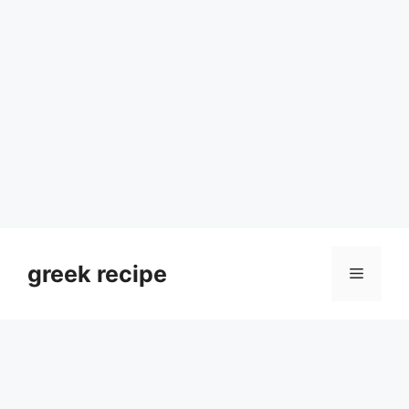
Skip
to
greek recipe
Menu
content