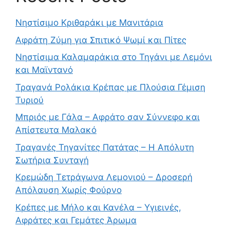
Νηστίσιμο Κριθαράκι με Μανιτάρια
Αφράτη Ζύμη για Σπιτικό Ψωμί και Πίτες
Νηστίσιμα Καλαμαράκια στο Τηγάνι με Λεμόνι
και Μαϊντανό
Τραγανά Ρολάκια Κρέπας με Πλούσια Γέμιση
Τυριού
Μπριός με Γάλα – Αφράτο σαν Σύννεφο και
Απίστευτα Μαλακό
Τραγανές Τηγανίτες Πατάτας – Η Απόλυτη
Σωτήρια Συνταγή
Κρεμώδη Τετράγωνα Λεμονιού – Δροσερή
Απόλαυση Χωρίς Φούρνο
Κρέπες με Μήλο και Κανέλα – Υγιεινές,
Αφράτες και Γεμάτες Άρωμα