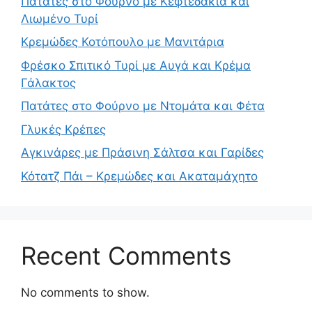
Πατάτες στο Φούρνο με Κεφτεδάκια και
Λιωμένο Τυρί
Κρεμώδες Κοτόπουλο με Μανιτάρια
Φρέσκο Σπιτικό Τυρί με Αυγά και Κρέμα
Γάλακτος
Πατάτες στο Φούρνο με Ντομάτα και Φέτα
Γλυκές Κρέπες
Αγκινάρες με Πράσινη Σάλτσα και Γαρίδες
Κότατζ Πάι – Κρεμώδες και Ακαταμάχητο
Recent Comments
No comments to show.