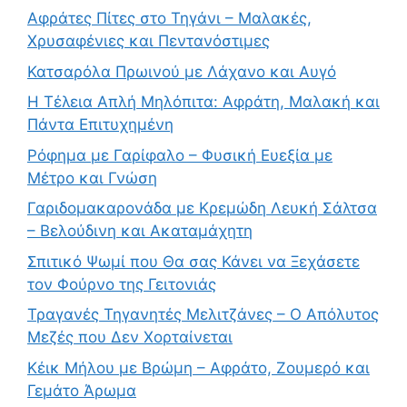
Αφράτες Πίτες στο Τηγάνι – Μαλακές,
Χρυσαφένιες και Πεντανόστιμες
Κατσαρόλα Πρωινού με Λάχανο και Αυγό
Η Τέλεια Απλή Μηλόπιτα: Αφράτη, Μαλακή και
Πάντα Επιτυχημένη
Ρόφημα με Γαρίφαλο – Φυσική Ευεξία με
Μέτρο και Γνώση
Γαριδομακαρονάδα με Κρεμώδη Λευκή Σάλτσα
– Βελούδινη και Ακαταμάχητη
Σπιτικό Ψωμί που Θα σας Κάνει να Ξεχάσετε
τον Φούρνο της Γειτονιάς
Τραγανές Τηγανητές Μελιτζάνες – Ο Απόλυτος
Μεζές που Δεν Χορταίνεται
Κέικ Μήλου με Βρώμη – Αφράτο, Ζουμερό και
Γεμάτο Άρωμα