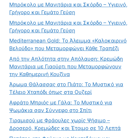
Μπρόκολο με Μανιτάρια και Σκόρδο – Υγιεινό,
Γρήγορο και Γεμάτο Γεύση
Μπρόκολο με Μανιτάρια και Σκόρδο – Υγιεινό,
Γρήγορο και Γεμάτο Γεύση
Mediterranean Gold: Το Άλειμμα «Καλοκαιρινό
Βελούδο» που Μεταμορφώνει Κάθε Τραπέζι
Από την Απλότητα στην Απόλαυση: Κρεμώδη
Μανιτάρια με Γιαούρτι που Μεταμορφώνουν
την Καθημερινή Κουζίνα
Άρωμα Θάλασσας στο Πιάτο: Το Μυστικό για
Τέλειο Χταπόδι όπως στα Ουζερί
Αφράτο Μπριός με Γάλα: Το Μυστικό για
Ψωμάκια σαν Σύννεφο στο Σπίτι
Τιραμισού με Φράουλες χωρίς Ψήσιμο –
Δροσερό, Κρεμώδες και Έτοιμο σε 10 Λεπτά