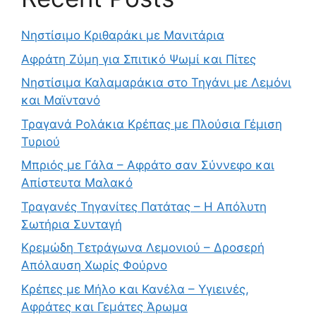
Νηστίσιμο Κριθαράκι με Μανιτάρια
Αφράτη Ζύμη για Σπιτικό Ψωμί και Πίτες
Νηστίσιμα Καλαμαράκια στο Τηγάνι με Λεμόνι
και Μαϊντανό
Τραγανά Ρολάκια Κρέπας με Πλούσια Γέμιση
Τυριού
Μπριός με Γάλα – Αφράτο σαν Σύννεφο και
Απίστευτα Μαλακό
Τραγανές Τηγανίτες Πατάτας – Η Απόλυτη
Σωτήρια Συνταγή
Κρεμώδη Τετράγωνα Λεμονιού – Δροσερή
Απόλαυση Χωρίς Φούρνο
Κρέπες με Μήλο και Κανέλα – Υγιεινές,
Αφράτες και Γεμάτες Άρωμα