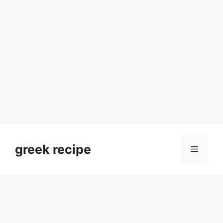
Skip
to
greek recipe
Menu
content