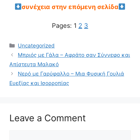
συνέχεια στην επόμενη σελίδα
Pages:
1
2
3
Categories
Uncategorized
Μπριός με Γάλα – Αφράτο σαν Σύννεφο και
Απίστευτα Μαλακό
Νερό με Γαρύφαλλο – Μια Φυσική Γουλιά
Ευεξίας και Ισορροπίας
Leave a Comment
Comment