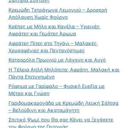
Σωτήρια Συνταγή
Κρεμώδη Τετράγωνα Λεμονιού – Δροσερή
Απόλαυση Χωρίς Φούρνο
Κρέπες με Μήλο και Κανέλα – Υγιεινές,
Αφράτες και Γεμάτες Άρωμα
Αφράτες Πίτες στο Τηγάνι – Μαλακές,
Χρυσαφένιες και Πεντανόστιμες
Κατσαρόλα Πρωινού με Λάχανο και Αυγό
Η Τέλεια Απλή Μηλόπιτα: Αφράτη, Μαλακή και
Πάντα Επιτυχημένη
Ρόφημα με Γαρίφαλο – Φυσική Ευεξία με
Μέτρο και Γνώση
Γαριδομακαρονάδα με Κρεμώδη Λευκή Σάλτσα
– Βελούδινη και Ακαταμάχητη
Σπιτικό Ψωμί που Θα σας Κάνει να Ξεχάσετε
τον Φούρνο της Γειτονιάς