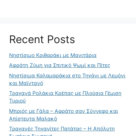
Recent Posts
Νηστίσιμο Κριθαράκι με Μανιτάρια
Αφράτη Ζύμη για Σπιτικό Ψωμί και Πίτες
Νηστίσιμα Καλαμαράκια στο Τηγάνι με Λεμόνι
και Μαϊντανό
Τραγανά Ρολάκια Κρέπας με Πλούσια Γέμιση
Τυριού
Μπριός με Γάλα – Αφράτο σαν Σύννεφο και
Απίστευτα Μαλακό
Τραγανές Τηγανίτες Πατάτας – Η Απόλυτη