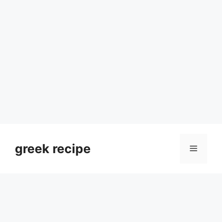
Skip
to
greek recipe
Menu
content