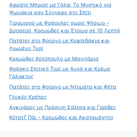
Αφράτο Μπριός με Γάλα: Το Μυστικό για
Ψωμάκια σαν Σύννεφο στο Σπίτι
Τιραμισού με Φράουλες χωρίς Ψήσιμο –
Δροσερό, Κρεμώδες και Έτοιμο σε 10 Λεπτά
Πατάτες στο Φούρνο με Κεφτεδάκια και
Λιωμένο Τυρί
Κρεμώδες Κοτόπουλο με Μανιτάρια
Φρέσκο Σπιτικό Τυρί με Αυγά και Κρέμα
Γάλακτος
Πατάτες στο Φούρνο με Ντομάτα και Φέτα
Γλυκές Κρέπες
Αγκινάρες με Πράσινη Σάλτσα και Γαρίδες
Κότατζ Πάι – Κρεμώδες και Ακαταμάχητο