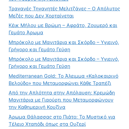
Τραγανές Τηγανητές Μελιτζάνες – Ο Απόλυτος
Μεζές που Δεν Χορταίνεται
Κέικ Μήλου με Βρώμη – Αφράτο, Ζουμερό και
Γεμάτο Άρωμα
Μπρόκολο με Μανιτάρια και Σκόρδο – Υγιεινό,
Γρήγορο και Γεμάτο Γεύση
Μπρόκολο με Μανιτάρια και Σκόρδο – Υγιεινό,
Γρήγορο και Γεμάτο Γεύση
Mediterranean Gold: Το Άλειμμα «Καλοκαιρινό
Βελούδο» που Μεταμορφώνει Κάθε Τραπέζι
Από την Απλότητα στην Απόλαυση: Κρεμώδη
Μανιτάρια με Γιαούρτι που Μεταμορφώνουν
την Καθημερινή Κουζίνα
Άρωμα Θάλασσας στο Πιάτο: Το Μυστικό για
Τέλειο Χταπόδι όπως στα Ουζερί