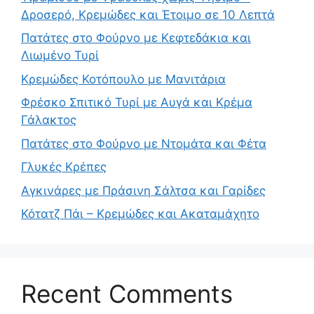
Δροσερό, Κρεμώδες και Έτοιμο σε 10 Λεπτά
Πατάτες στο Φούρνο με Κεφτεδάκια και
Λιωμένο Τυρί
Κρεμώδες Κοτόπουλο με Μανιτάρια
Φρέσκο Σπιτικό Τυρί με Αυγά και Κρέμα
Γάλακτος
Πατάτες στο Φούρνο με Ντομάτα και Φέτα
Γλυκές Κρέπες
Αγκινάρες με Πράσινη Σάλτσα και Γαρίδες
Κότατζ Πάι – Κρεμώδες και Ακαταμάχητο
Recent Comments