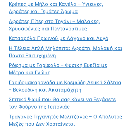
Κρέπες με Μήλο και Κανέλα – Υγιεινές,
Αφράτες και Γεμάτες Άρωμα
Αφράτες Πίτες στο Τηγάνι – Μαλακές,
Χρυσαφένιες και Πεντανόστιμες
Κατσαρόλα Πρωινού με Λάχανο και Αυγό
Η Τέλεια Απλή Μηλόπιτα: Αφράτη, Μαλακή και
Πάντα Επιτυχημένη
Ρόφημα με Γαρίφαλο – Φυσική Ευεξία με
Μέτρο και Γνώση
Γαριδομακαρονάδα με Κρεμώδη Λευκή Σάλτσα
– Βελούδινη και Ακαταμάχητη
Σπιτικό Ψωμί που Θα σας Κάνει να Ξεχάσετε
τον Φούρνο της Γειτονιάς
Τραγανές Τηγανητές Μελιτζάνες – Ο Απόλυτος
Μεζές που Δεν Χορταίνεται