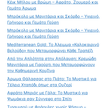
Κέικ Μήλου με Βρώμη – Αφράτο, Ζουμερό και
Γεμάτο Άρωμα
Μπρόκολο με Μανιτάρια και Σκόρδο – Υγιεινό,
Γρήγορο και Γεμάτο Γεύση
Μπρόκολο με Μανιτάρια και Σκόρδο – Υγιεινό,
Γρήγορο και Γεμάτο Γεύση
Mediterranean Gold: Το Άλειμμα «Καλοκαιρινό
Βελούδο» που Μεταμορφώνει Κάθε Τραπέζι
Από την Απλότητα στην Απόλαυση: Κρεμώδη
Μανιτάρια με Γιαούρτι που Μεταμορφώνουν
την Καθημερινή Κουζίνα
Άρωμα Θάλασσας στο Πιάτο: Το Μυστικό για
Τέλειο Χταπόδι όπως στα Ουζερί
Αφράτο Μπριός με Γάλα: Το Μυστικό για
Ψωμάκια σαν Σύννεφο στο Σπίτι
Τιραμισού με Φράουλες χωρίς Ψήσιμο –