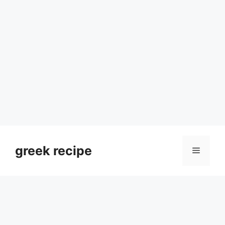
Skip
to
greek recipe
Menu
content