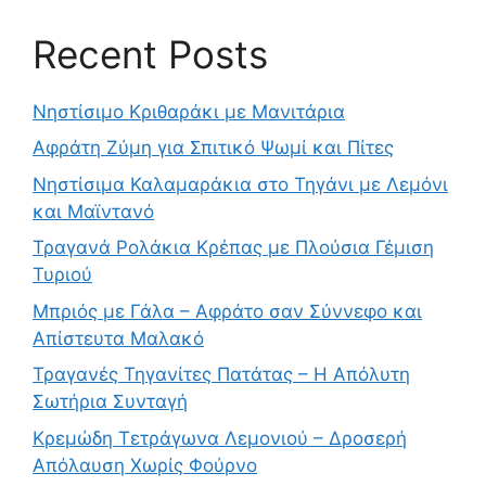
Recent Posts
Νηστίσιμο Κριθαράκι με Μανιτάρια
Αφράτη Ζύμη για Σπιτικό Ψωμί και Πίτες
Νηστίσιμα Καλαμαράκια στο Τηγάνι με Λεμόνι
και Μαϊντανό
Τραγανά Ρολάκια Κρέπας με Πλούσια Γέμιση
Τυριού
Μπριός με Γάλα – Αφράτο σαν Σύννεφο και
Απίστευτα Μαλακό
Τραγανές Τηγανίτες Πατάτας – Η Απόλυτη
Σωτήρια Συνταγή
Κρεμώδη Τετράγωνα Λεμονιού – Δροσερή
Απόλαυση Χωρίς Φούρνο