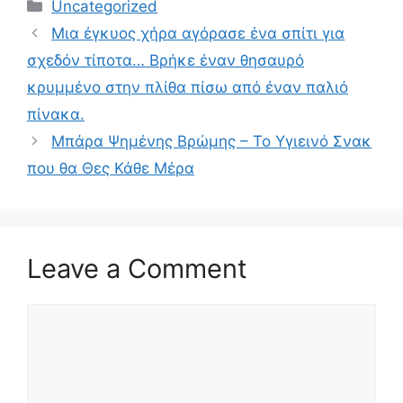
Categories
Uncategorized
Μια έγκυος χήρα αγόρασε ένα σπίτι για
σχεδόν τίποτα… Βρήκε έναν θησαυρό
κρυμμένο στην πλίθα πίσω από έναν παλιό
πίνακα.
Μπάρα Ψημένης Βρώμης – Το Υγιεινό Σνακ
που θα Θες Κάθε Μέρα
Leave a Comment
Comment