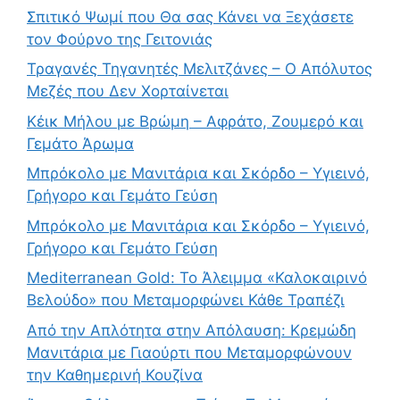
Σπιτικό Ψωμί που Θα σας Κάνει να Ξεχάσετε
τον Φούρνο της Γειτονιάς
Τραγανές Τηγανητές Μελιτζάνες – Ο Απόλυτος
Μεζές που Δεν Χορταίνεται
Κέικ Μήλου με Βρώμη – Αφράτο, Ζουμερό και
Γεμάτο Άρωμα
Μπρόκολο με Μανιτάρια και Σκόρδο – Υγιεινό,
Γρήγορο και Γεμάτο Γεύση
Μπρόκολο με Μανιτάρια και Σκόρδο – Υγιεινό,
Γρήγορο και Γεμάτο Γεύση
Mediterranean Gold: Το Άλειμμα «Καλοκαιρινό
Βελούδο» που Μεταμορφώνει Κάθε Τραπέζι
Από την Απλότητα στην Απόλαυση: Κρεμώδη
Μανιτάρια με Γιαούρτι που Μεταμορφώνουν
την Καθημερινή Κουζίνα