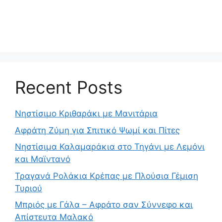
Recent Posts
Νηστίσιμο Κριθαράκι με Μανιτάρια
Αφράτη Ζύμη για Σπιτικό Ψωμί και Πίτες
Νηστίσιμα Καλαμαράκια στο Τηγάνι με Λεμόνι
και Μαϊντανό
Τραγανά Ρολάκια Κρέπας με Πλούσια Γέμιση
Τυριού
Μπριός με Γάλα – Αφράτο σαν Σύννεφο και
Απίστευτα Μαλακό