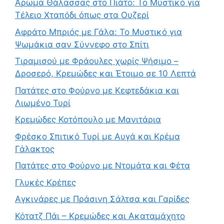
Άρωμα Θάλασσας στο Πιάτο: Το Μυστικό για
Τέλειο Χταπόδι όπως στα Ουζερί
Αφράτο Μπριός με Γάλα: Το Μυστικό για
Ψωμάκια σαν Σύννεφο στο Σπίτι
Τιραμισού με Φράουλες χωρίς Ψήσιμο –
Δροσερό, Κρεμώδες και Έτοιμο σε 10 Λεπτά
Πατάτες στο Φούρνο με Κεφτεδάκια και
Λιωμένο Τυρί
Κρεμώδες Κοτόπουλο με Μανιτάρια
Φρέσκο Σπιτικό Τυρί με Αυγά και Κρέμα
Γάλακτος
Πατάτες στο Φούρνο με Ντομάτα και Φέτα
Γλυκές Κρέπες
Αγκινάρες με Πράσινη Σάλτσα και Γαρίδες
Κότατζ Πάι – Κρεμώδες και Ακαταμάχητο