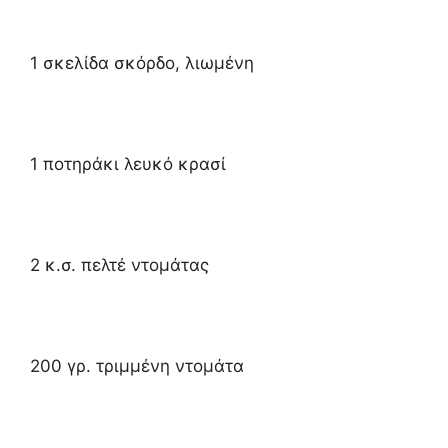
1 σκελίδα σκόρδο, λιωμένη
1 ποτηράκι λευκό κρασί
2 κ.σ. πελτέ ντομάτας
200 γρ. τριμμένη ντομάτα