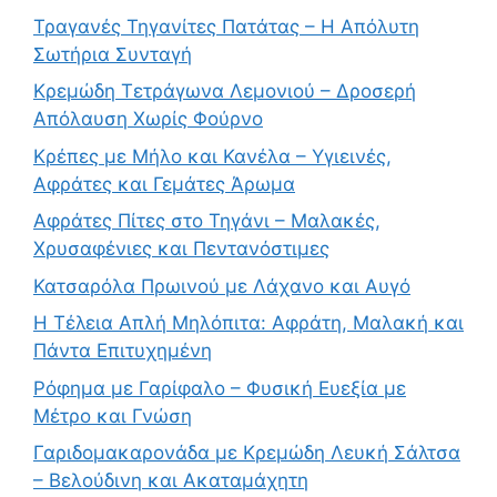
Τραγανές Τηγανίτες Πατάτας – Η Απόλυτη
Σωτήρια Συνταγή
Κρεμώδη Τετράγωνα Λεμονιού – Δροσερή
Απόλαυση Χωρίς Φούρνο
Κρέπες με Μήλο και Κανέλα – Υγιεινές,
Αφράτες και Γεμάτες Άρωμα
Αφράτες Πίτες στο Τηγάνι – Μαλακές,
Χρυσαφένιες και Πεντανόστιμες
Κατσαρόλα Πρωινού με Λάχανο και Αυγό
Η Τέλεια Απλή Μηλόπιτα: Αφράτη, Μαλακή και
Πάντα Επιτυχημένη
Ρόφημα με Γαρίφαλο – Φυσική Ευεξία με
Μέτρο και Γνώση
Γαριδομακαρονάδα με Κρεμώδη Λευκή Σάλτσα
– Βελούδινη και Ακαταμάχητη