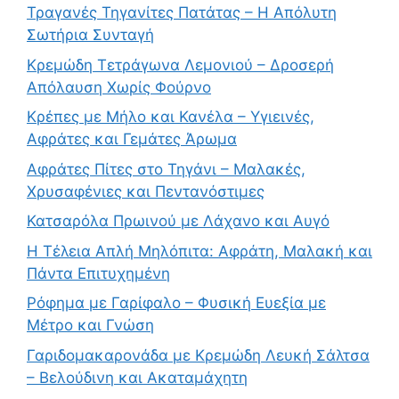
Τραγανές Τηγανίτες Πατάτας – Η Απόλυτη
Σωτήρια Συνταγή
Κρεμώδη Τετράγωνα Λεμονιού – Δροσερή
Απόλαυση Χωρίς Φούρνο
Κρέπες με Μήλο και Κανέλα – Υγιεινές,
Αφράτες και Γεμάτες Άρωμα
Αφράτες Πίτες στο Τηγάνι – Μαλακές,
Χρυσαφένιες και Πεντανόστιμες
Κατσαρόλα Πρωινού με Λάχανο και Αυγό
Η Τέλεια Απλή Μηλόπιτα: Αφράτη, Μαλακή και
Πάντα Επιτυχημένη
Ρόφημα με Γαρίφαλο – Φυσική Ευεξία με
Μέτρο και Γνώση
Γαριδομακαρονάδα με Κρεμώδη Λευκή Σάλτσα
– Βελούδινη και Ακαταμάχητη