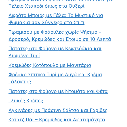
Τέλειο Χταπόδι όπως στα Ουζερί
Αφράτο Μπριός με Γάλα: Το Μυστικό για
Ψωμάκια σαν Σύννεφο στο Σπίτι
Τιραμισού με Φράουλες χωρίς Ψήσιμο –
Δροσερό, Κρεμώδες και Έτοιμο σε 10 Λεπτά
Πατάτες στο Φούρνο με Κεφτεδάκια και
Λιωμένο Τυρί
Κρεμώδες Κοτόπουλο με Μανιτάρια
Φρέσκο Σπιτικό Τυρί με Αυγά και Κρέμα
Γάλακτος
Πατάτες στο Φούρνο με Ντομάτα και Φέτα
Γλυκές Κρέπες
Αγκινάρες με Πράσινη Σάλτσα και Γαρίδες
Κότατζ Πάι – Κρεμώδες και Ακαταμάχητο