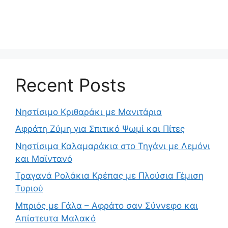
Recent Posts
Νηστίσιμο Κριθαράκι με Μανιτάρια
Αφράτη Ζύμη για Σπιτικό Ψωμί και Πίτες
Νηστίσιμα Καλαμαράκια στο Τηγάνι με Λεμόνι
και Μαϊντανό
Τραγανά Ρολάκια Κρέπας με Πλούσια Γέμιση
Τυριού
Μπριός με Γάλα – Αφράτο σαν Σύννεφο και
Απίστευτα Μαλακό