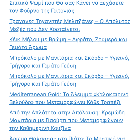
Σπιτικό Ψωμί που Θα σας Κάνει να Ξεχάσετε
τον Φούρνο της Γειτονιάς
Τραγανές Τηγανητές Μελιτζάνες – Ο Απόλυτος
Μεζές που Δεν Χορταίνεται
Κέικ Μήλου με Βρώμη – Αφράτο, Ζουμερό και
Γεμάτο Άρωμα
Μπρόκολο με Μανιτάρια και Σκόρδο – Υγιεινό,
Γρήγορο και Γεμάτο Γεύση
Μπρόκολο με Μανιτάρια και Σκόρδο – Υγιεινό,
Γρήγορο και Γεμάτο Γεύση
Mediterranean Gold: Το Άλειμμα «Καλοκαιρινό
Βελούδο» που Μεταμορφώνει Κάθε Τραπέζι
Από την Απλότητα στην Απόλαυση: Κρεμώδη
Μανιτάρια με Γιαούρτι που Μεταμορφώνουν
την Καθημερινή Κουζίνα
Άρωμα Θάλασσας στο Πιάτο: Το Μυστικό για