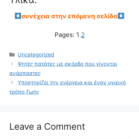
συνέχεια στην επόμενη σελίδα
Pages:
1
2
Categories
Uncategorized
Ψητές πατάτες με σκόρδο που γίνονται
ανάρπαστες
Υποστηρίζει την ενέργεια και έναν υγιεινό
τρόπο ζωής
Leave a Comment