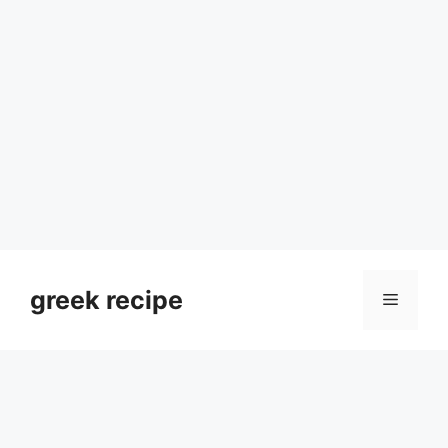
Skip
to
greek recipe
Menu
content