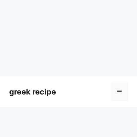
Skip
to
greek recipe
Menu
content