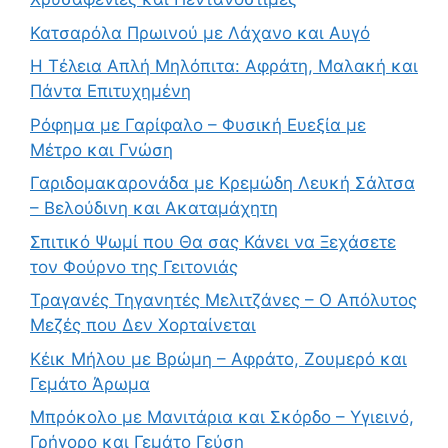
Κατσαρόλα Πρωινού με Λάχανο και Αυγό
Η Τέλεια Απλή Μηλόπιτα: Αφράτη, Μαλακή και
Πάντα Επιτυχημένη
Ρόφημα με Γαρίφαλο – Φυσική Ευεξία με
Μέτρο και Γνώση
Γαριδομακαρονάδα με Κρεμώδη Λευκή Σάλτσα
– Βελούδινη και Ακαταμάχητη
Σπιτικό Ψωμί που Θα σας Κάνει να Ξεχάσετε
τον Φούρνο της Γειτονιάς
Τραγανές Τηγανητές Μελιτζάνες – Ο Απόλυτος
Μεζές που Δεν Χορταίνεται
Κέικ Μήλου με Βρώμη – Αφράτο, Ζουμερό και
Γεμάτο Άρωμα
Μπρόκολο με Μανιτάρια και Σκόρδο – Υγιεινό,
Γρήγορο και Γεμάτο Γεύση