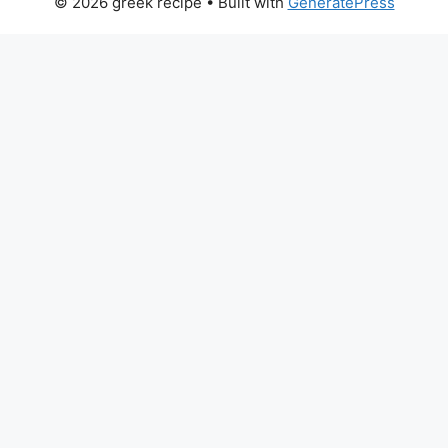
© 2026 greek recipe
• Built with
GeneratePress