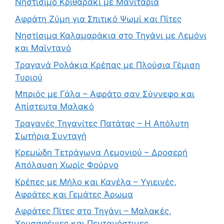
Νηστίσιμο Κριθαράκι με Μανιτάρια
Αφράτη Ζύμη για Σπιτικό Ψωμί και Πίτες
Νηστίσιμα Καλαμαράκια στο Τηγάνι με Λεμόνι
και Μαϊντανό
Τραγανά Ρολάκια Κρέπας με Πλούσια Γέμιση
Τυριού
Μπριός με Γάλα – Αφράτο σαν Σύννεφο και
Απίστευτα Μαλακό
Τραγανές Τηγανίτες Πατάτας – Η Απόλυτη
Σωτήρια Συνταγή
Κρεμώδη Τετράγωνα Λεμονιού – Δροσερή
Απόλαυση Χωρίς Φούρνο
Κρέπες με Μήλο και Κανέλα – Υγιεινές,
Αφράτες και Γεμάτες Άρωμα
Αφράτες Πίτες στο Τηγάνι – Μαλακές,
Χρυσαφένιες και Πεντανόστιμες