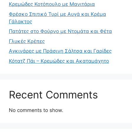
Κρεμώδες Κοτόπουλο με Μανιτάρια
Φρέσκο Σπιτικό Τυρί με Αυγά και Κρέμα
Γάλακτος
Πατάτες στο Φούρνο με Ντομάτα και Φέτα
Γλυκές Κρέπες
Αγκινάρες με Πράσινη Σάλτσα και Γαρίδες
Κότατζ Πάι – Κρεμώδες και Ακαταμάχητο
Recent Comments
No comments to show.