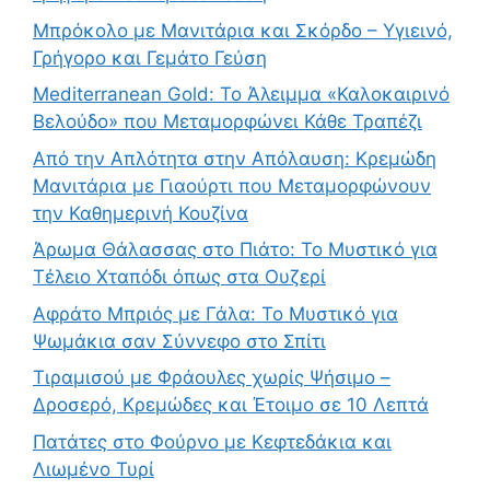
Μπρόκολο με Μανιτάρια και Σκόρδο – Υγιεινό,
Γρήγορο και Γεμάτο Γεύση
Mediterranean Gold: Το Άλειμμα «Καλοκαιρινό
Βελούδο» που Μεταμορφώνει Κάθε Τραπέζι
Από την Απλότητα στην Απόλαυση: Κρεμώδη
Μανιτάρια με Γιαούρτι που Μεταμορφώνουν
την Καθημερινή Κουζίνα
Άρωμα Θάλασσας στο Πιάτο: Το Μυστικό για
Τέλειο Χταπόδι όπως στα Ουζερί
Αφράτο Μπριός με Γάλα: Το Μυστικό για
Ψωμάκια σαν Σύννεφο στο Σπίτι
Τιραμισού με Φράουλες χωρίς Ψήσιμο –
Δροσερό, Κρεμώδες και Έτοιμο σε 10 Λεπτά
Πατάτες στο Φούρνο με Κεφτεδάκια και
Λιωμένο Τυρί