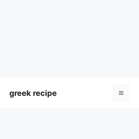
Skip
to
greek recipe
Menu
content