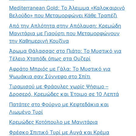
Mediterranean Gold: Το Άλειμμα «Καλοκαιρινό
Βελούδο» που Μεταμορφώνει Κάθε Τραπέζι
Από την Απλότητα στην Απόλαυση: Κρεμώδη
Μανιτάρια με Γιαούρτι που Μεταμορφώνουν
την Καθημερινή Κουζίνα
Άρωμα Θάλασσας στο Πιάτο: Το Μυστικό για
Τέλειο Χταπόδι όπως στα Ουζερί
Αφράτο Μπριός με Γάλα: Το Μυστικό για
Ψωμάκια σαν Σύννεφο στο Σπίτι
Τιραμισού με Φράουλες χωρίς Ψήσιμο –
Δροσερό, Κρεμώδες και Έτοιμο σε 10 Λεπτά
Πατάτες στο Φούρνο με Κεφτεδάκια και
Λιωμένο Τυρί
Κρεμώδες Κοτόπουλο με Μανιτάρια
Φρέσκο Σπιτικό Τυρί με Αυγά και Κρέμα