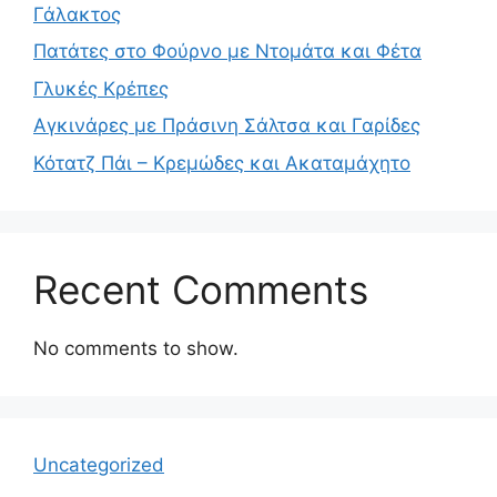
Γάλακτος
Πατάτες στο Φούρνο με Ντομάτα και Φέτα
Γλυκές Κρέπες
Αγκινάρες με Πράσινη Σάλτσα και Γαρίδες
Κότατζ Πάι – Κρεμώδες και Ακαταμάχητο
Recent Comments
No comments to show.
Uncategorized