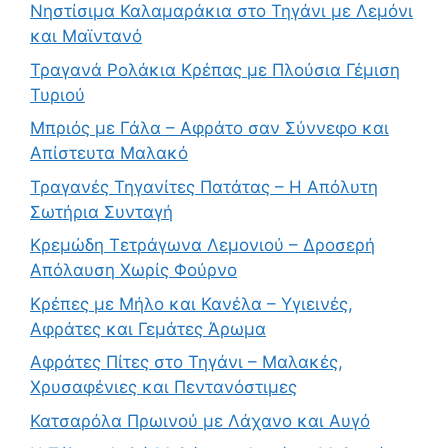
Νηστίσιμα Καλαμαράκια στο Τηγάνι με Λεμόνι
και Μαϊντανό
Τραγανά Ρολάκια Κρέπας με Πλούσια Γέμιση
Τυριού
Μπριός με Γάλα – Αφράτο σαν Σύννεφο και
Απίστευτα Μαλακό
Τραγανές Τηγανίτες Πατάτας – Η Απόλυτη
Σωτήρια Συνταγή
Κρεμώδη Τετράγωνα Λεμονιού – Δροσερή
Απόλαυση Χωρίς Φούρνο
Κρέπες με Μήλο και Κανέλα – Υγιεινές,
Αφράτες και Γεμάτες Άρωμα
Αφράτες Πίτες στο Τηγάνι – Μαλακές,
Χρυσαφένιες και Πεντανόστιμες
Κατσαρόλα Πρωινού με Λάχανο και Αυγό