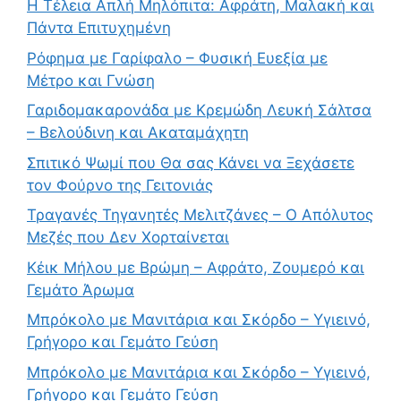
Η Τέλεια Απλή Μηλόπιτα: Αφράτη, Μαλακή και
Πάντα Επιτυχημένη
Ρόφημα με Γαρίφαλο – Φυσική Ευεξία με
Μέτρο και Γνώση
Γαριδομακαρονάδα με Κρεμώδη Λευκή Σάλτσα
– Βελούδινη και Ακαταμάχητη
Σπιτικό Ψωμί που Θα σας Κάνει να Ξεχάσετε
τον Φούρνο της Γειτονιάς
Τραγανές Τηγανητές Μελιτζάνες – Ο Απόλυτος
Μεζές που Δεν Χορταίνεται
Κέικ Μήλου με Βρώμη – Αφράτο, Ζουμερό και
Γεμάτο Άρωμα
Μπρόκολο με Μανιτάρια και Σκόρδο – Υγιεινό,
Γρήγορο και Γεμάτο Γεύση
Μπρόκολο με Μανιτάρια και Σκόρδο – Υγιεινό,
Γρήγορο και Γεμάτο Γεύση