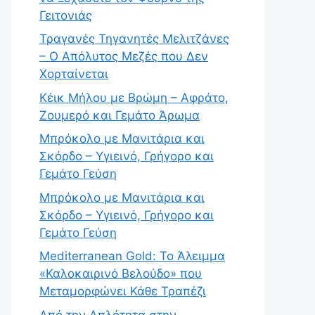
Γειτονιάς
Τραγανές Τηγανητές Μελιτζάνες
– Ο Απόλυτος Μεζές που Δεν
Χορταίνεται
Κέικ Μήλου με Βρώμη – Αφράτο,
Ζουμερό και Γεμάτο Άρωμα
Μπρόκολο με Μανιτάρια και
Σκόρδο – Υγιεινό, Γρήγορο και
Γεμάτο Γεύση
Μπρόκολο με Μανιτάρια και
Σκόρδο – Υγιεινό, Γρήγορο και
Γεμάτο Γεύση
Mediterranean Gold: Το Άλειμμα
«Καλοκαιρινό Βελούδο» που
Μεταμορφώνει Κάθε Τραπέζι
Από την Απλότητα στην