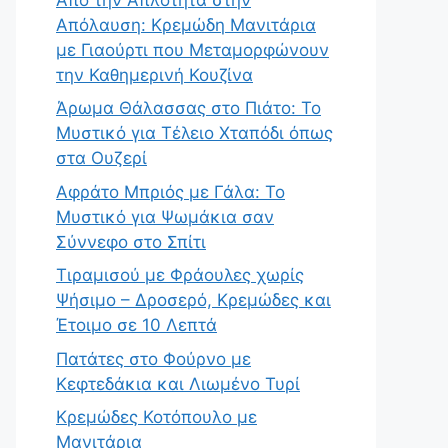
Απόλαυση: Κρεμώδη Μανιτάρια
με Γιαούρτι που Μεταμορφώνουν
την Καθημερινή Κουζίνα
Άρωμα Θάλασσας στο Πιάτο: Το
Μυστικό για Τέλειο Χταπόδι όπως
στα Ουζερί
Αφράτο Μπριός με Γάλα: Το
Μυστικό για Ψωμάκια σαν
Σύννεφο στο Σπίτι
Τιραμισού με Φράουλες χωρίς
Ψήσιμο – Δροσερό, Κρεμώδες και
Έτοιμο σε 10 Λεπτά
Πατάτες στο Φούρνο με
Κεφτεδάκια και Λιωμένο Τυρί
Κρεμώδες Κοτόπουλο με
Μανιτάρια