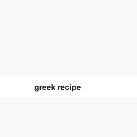
Skip
greek recipe
to
content