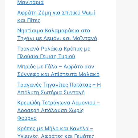
Μανιτάρια
Αφράτη Ζύμη για Σπιτικό Ψωμί
και Πίτες
Νηστίσιμα Καλαμαράκια στο
Τηγάνι με Λεμόνι και Μαϊντανό
Τραγανά Ρολάκια Κρέπας με
Πλούσια Γέμιση Τυριού
Μπριός με Γάλα – Αφράτο σαν
Σύννεφο και Απίστευτα Μαλακό
Τραγανές Τηγανίτες Πατάτας – Η
Απόλυτη Σωτήρια Συνταγή
Κρεμώδη Τετράγωνα Λεμονιού –
Δροσερή Απόλαυση Χωρίς
Φούρνο
Κρέπες με Μήλο και Κανέλα –
Υγιεινές, Αφράτες και Γεμάτες