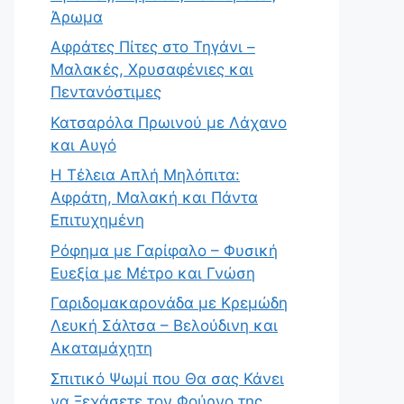
Άρωμα
Αφράτες Πίτες στο Τηγάνι –
Μαλακές, Χρυσαφένιες και
Πεντανόστιμες
Κατσαρόλα Πρωινού με Λάχανο
και Αυγό
Η Τέλεια Απλή Μηλόπιτα:
Αφράτη, Μαλακή και Πάντα
Επιτυχημένη
Ρόφημα με Γαρίφαλο – Φυσική
Ευεξία με Μέτρο και Γνώση
Γαριδομακαρονάδα με Κρεμώδη
Λευκή Σάλτσα – Βελούδινη και
Ακαταμάχητη
Σπιτικό Ψωμί που Θα σας Κάνει
να Ξεχάσετε τον Φούρνο της