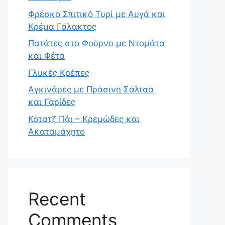
Φρέσκο Σπιτικό Τυρί με Αυγά και
Κρέμα Γάλακτος
Πατάτες στο Φούρνο με Ντομάτα
και Φέτα
Γλυκές Κρέπες
Αγκινάρες με Πράσινη Σάλτσα
και Γαρίδες
Κότατζ Πάι – Κρεμώδες και
Ακαταμάχητο
Recent
Comments