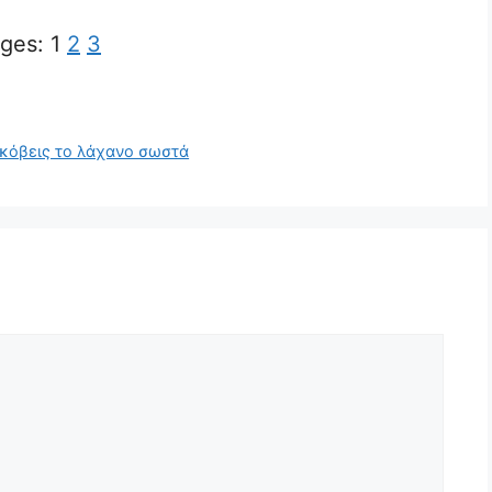
ges:
1
2
3
α κόβεις το λάχανο σωστά