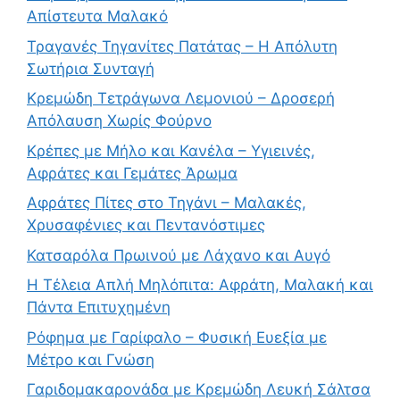
Απίστευτα Μαλακό
Τραγανές Τηγανίτες Πατάτας – Η Απόλυτη
Σωτήρια Συνταγή
Κρεμώδη Τετράγωνα Λεμονιού – Δροσερή
Απόλαυση Χωρίς Φούρνο
Κρέπες με Μήλο και Κανέλα – Υγιεινές,
Αφράτες και Γεμάτες Άρωμα
Αφράτες Πίτες στο Τηγάνι – Μαλακές,
Χρυσαφένιες και Πεντανόστιμες
Κατσαρόλα Πρωινού με Λάχανο και Αυγό
Η Τέλεια Απλή Μηλόπιτα: Αφράτη, Μαλακή και
Πάντα Επιτυχημένη
Ρόφημα με Γαρίφαλο – Φυσική Ευεξία με
Μέτρο και Γνώση
Γαριδομακαρονάδα με Κρεμώδη Λευκή Σάλτσα