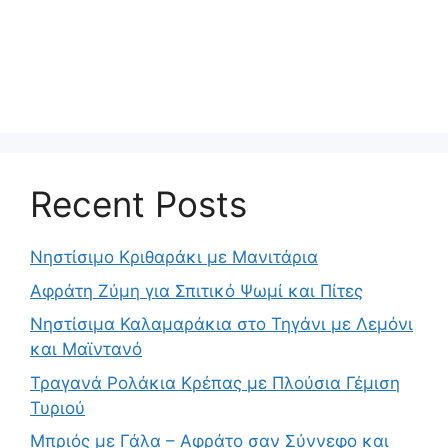
Recent Posts
Νηστίσιμο Κριθαράκι με Μανιτάρια
Αφράτη Ζύμη για Σπιτικό Ψωμί και Πίτες
Νηστίσιμα Καλαμαράκια στο Τηγάνι με Λεμόνι
και Μαϊντανό
Τραγανά Ρολάκια Κρέπας με Πλούσια Γέμιση
Τυριού
Μπριός με Γάλα – Αφράτο σαν Σύννεφο και