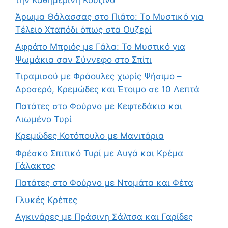
Άρωμα Θάλασσας στο Πιάτο: Το Μυστικό για
Τέλειο Χταπόδι όπως στα Ουζερί
Αφράτο Μπριός με Γάλα: Το Μυστικό για
Ψωμάκια σαν Σύννεφο στο Σπίτι
Τιραμισού με Φράουλες χωρίς Ψήσιμο –
Δροσερό, Κρεμώδες και Έτοιμο σε 10 Λεπτά
Πατάτες στο Φούρνο με Κεφτεδάκια και
Λιωμένο Τυρί
Κρεμώδες Κοτόπουλο με Μανιτάρια
Φρέσκο Σπιτικό Τυρί με Αυγά και Κρέμα
Γάλακτος
Πατάτες στο Φούρνο με Ντομάτα και Φέτα
Γλυκές Κρέπες
Αγκινάρες με Πράσινη Σάλτσα και Γαρίδες