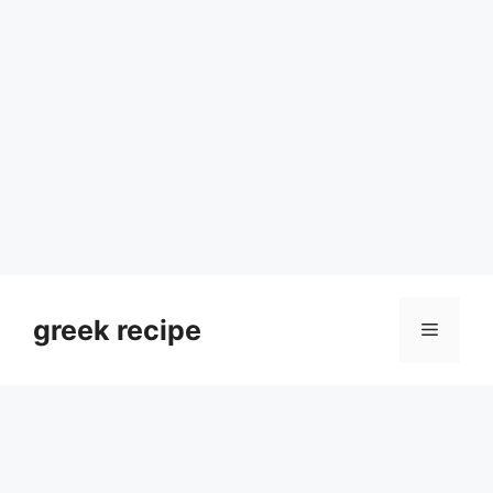
Skip
to
greek recipe
Menu
content