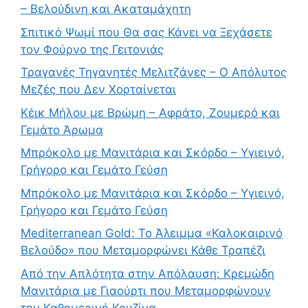
– Βελούδινη και Ακαταμάχητη
Σπιτικό Ψωμί που Θα σας Κάνει να Ξεχάσετε
τον Φούρνο της Γειτονιάς
Τραγανές Τηγανητές Μελιτζάνες – Ο Απόλυτος
Μεζές που Δεν Χορταίνεται
Κέικ Μήλου με Βρώμη – Αφράτο, Ζουμερό και
Γεμάτο Άρωμα
Μπρόκολο με Μανιτάρια και Σκόρδο – Υγιεινό,
Γρήγορο και Γεμάτο Γεύση
Μπρόκολο με Μανιτάρια και Σκόρδο – Υγιεινό,
Γρήγορο και Γεμάτο Γεύση
Mediterranean Gold: Το Άλειμμα «Καλοκαιρινό
Βελούδο» που Μεταμορφώνει Κάθε Τραπέζι
Από την Απλότητα στην Απόλαυση: Κρεμώδη
Μανιτάρια με Γιαούρτι που Μεταμορφώνουν
την Καθημερινή Κουζίνα