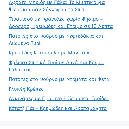
Αφράτο Μπριός με Γάλα: Το Μυστικό για
Ψωμάκια σαν Σύννεφο στο Σπίτι
Τιραμισού με Φράουλες χωρίς Ψήσιμο –
Δροσερό, Κρεμώδες και Έτοιμο σε 10 Λεπτά
Πατάτες στο Φούρνο με Κεφτεδάκια και
Λιωμένο Τυρί
Κρεμώδες Κοτόπουλο με Μανιτάρια
Φρέσκο Σπιτικό Τυρί με Αυγά και Κρέμα
Γάλακτος
Πατάτες στο Φούρνο με Ντομάτα και Φέτα
Γλυκές Κρέπες
Αγκινάρες με Πράσινη Σάλτσα και Γαρίδες
Κότατζ Πάι – Κρεμώδες και Ακαταμάχητο