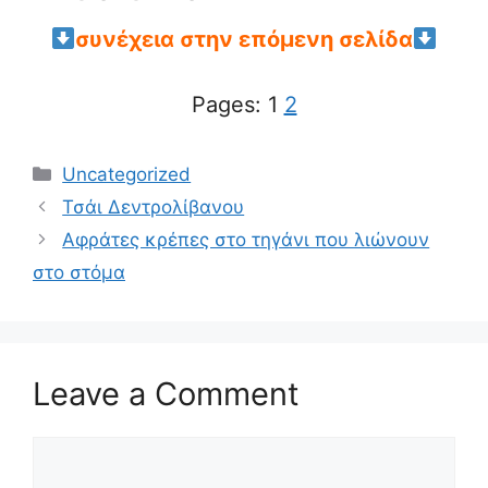
συνέχεια στην επόμενη σελίδα
Pages:
1
2
Categories
Uncategorized
Τσάι Δεντρολίβανου
Αφράτες κρέπες στο τηγάνι που λιώνουν
στο στόμα
Leave a Comment
Comment