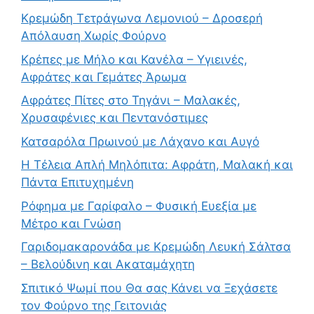
Κρεμώδη Τετράγωνα Λεμονιού – Δροσερή
Απόλαυση Χωρίς Φούρνο
Κρέπες με Μήλο και Κανέλα – Υγιεινές,
Αφράτες και Γεμάτες Άρωμα
Αφράτες Πίτες στο Τηγάνι – Μαλακές,
Χρυσαφένιες και Πεντανόστιμες
Κατσαρόλα Πρωινού με Λάχανο και Αυγό
Η Τέλεια Απλή Μηλόπιτα: Αφράτη, Μαλακή και
Πάντα Επιτυχημένη
Ρόφημα με Γαρίφαλο – Φυσική Ευεξία με
Μέτρο και Γνώση
Γαριδομακαρονάδα με Κρεμώδη Λευκή Σάλτσα
– Βελούδινη και Ακαταμάχητη
Σπιτικό Ψωμί που Θα σας Κάνει να Ξεχάσετε
τον Φούρνο της Γειτονιάς