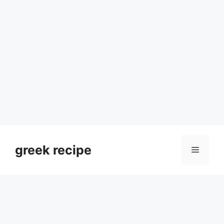
Skip
to
greek recipe
Menu
content