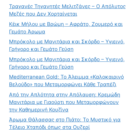
Τραγανές Τηγανητές Μελιτζάνες – Ο Απόλυτος
Μεζές που Δεν Χορταίνεται
Κέικ Μήλου με Βρώμη – Αφράτο, Ζουμερό και
Γεμάτο Άρωμα
Μπρόκολο με Μανιτάρια και Σκόρδο – Υγιεινό,
Γρήγορο και Γεμάτο Γεύση
Μπρόκολο με Μανιτάρια και Σκόρδο – Υγιεινό,
Γρήγορο και Γεμάτο Γεύση
Mediterranean Gold: Το Άλειμμα «Καλοκαιρινό
Βελούδο» που Μεταμορφώνει Κάθε Τραπέζι
Από την Απλότητα στην Απόλαυση: Κρεμώδη
Μανιτάρια με Γιαούρτι που Μεταμορφώνουν
την Καθημερινή Κουζίνα
Άρωμα Θάλασσας στο Πιάτο: Το Μυστικό για
Τέλειο Χταπόδι όπως στα Ουζερί