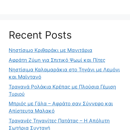
Recent Posts
Νηστίσιμο Κριθαράκι με Μανιτάρια
Αφράτη Ζύμη για Σπιτικό Ψωμί και Πίτες
Νηστίσιμα Καλαμαράκια στο Τηγάνι με Λεμόνι
και Μαϊντανό
Τραγανά Ρολάκια Κρέπας με Πλούσια Γέμιση
Τυριού
Μπριός με Γάλα – Αφράτο σαν Σύννεφο και
Απίστευτα Μαλακό
Τραγανές Τηγανίτες Πατάτας – Η Απόλυτη
Σωτήρια Συνταγή