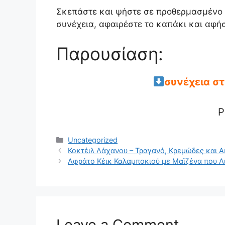
Σκεπάστε και ψήστε σε προθερμασμένο φ
συνέχεια, αφαιρέστε το καπάκι και αφήσ
Παρουσίαση:
συνέχεια σ
P
Categories
Uncategorized
Κοκτέιλ Λάχανου – Τραγανό, Κρεμώδες και 
Αφράτο Κέικ Καλαμποκιού με Μαϊζένα που Λ
Leave a Comment