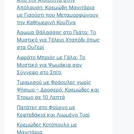
Απόλαυση: Κρεμώδη Μανιτάρια
με Γιαούρτι που Μεταμορφώνουν
την Καθημερινή Κουζίνα
Άρωμα Θάλασσας στο Πιάτο: Το
Μυστικό για Τέλειο Χταπόδι όπως
στα Ουζερί
Αφράτο Μπριός με Γάλα: Το
Μυστικό για Ψωμάκια σαν
Σύννεφο στο Σπίτι
Τιραμισού με Φράουλες χωρίς
Ψήσιμο – Δροσερό, Κρεμώδες και
Έτοιμο σε 10 Λεπτά
Πατάτες στο Φούρνο με
Κεφτεδάκια και Λιωμένο Τυρί
Κρεμώδες Κοτόπουλο με
Μανιτάρια