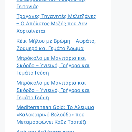
Γειτονιάς
Τραγανές Τηγανητές Μελιτζάνες
– Ο Απόλυτος Μεζές που Δεν
Χορταίνεται
Κέικ Μήλου με Βρώμη – Αφράτο,
Ζουμερό και Γεμάτο Άρωμα
Μπρόκολο με Μανιτάρια και
Σκόρδο – Υγιεινό, Γρήγορο και
Γεμάτο Γεύση
Μπρόκολο με Μανιτάρια και
Σκόρδο – Υγιεινό, Γρήγορο και
Γεμάτο Γεύση
Mediterranean Gold: Το Άλειμμα
«Καλοκαιρινό Βελούδο» που
Μεταμορφώνει Κάθε Τραπέζι
Από την Απλότητα στην