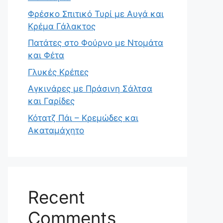
Φρέσκο Σπιτικό Τυρί με Αυγά και
Κρέμα Γάλακτος
Πατάτες στο Φούρνο με Ντομάτα
και Φέτα
Γλυκές Κρέπες
Αγκινάρες με Πράσινη Σάλτσα
και Γαρίδες
Κότατζ Πάι – Κρεμώδες και
Ακαταμάχητο
Recent
Comments