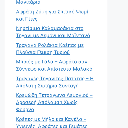
Μανιτάρια
Αφράτη Ζύμη για Σπιτικό Ψωμί
και Πίτες
Νηστίσιμα Καλαμαράκια στο
Τηγάνι με Λεμόνι και Μαϊντανό
Τραγανά Ρολάκια Κρέπας με
Πλούσια Γέμιση Τυριού
Μπριός με Γάλα – Αφράτο σαν
Σύννεφο και Απίστευτα Μαλακό
Τραγανές Τηγανίτες Πατάτας – Η
Απόλυτη Σωτήρια Συνταγή
Κρεμώδη Τετράγωνα Λεμονιού –
Δροσερή Απόλαυση Χωρίς
Φούρνο
Κρέπες με Μήλο και Κανέλα –
Υγιεινές, Αφράτες και Γεμάτες