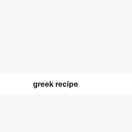
Skip
greek recipe
to
content