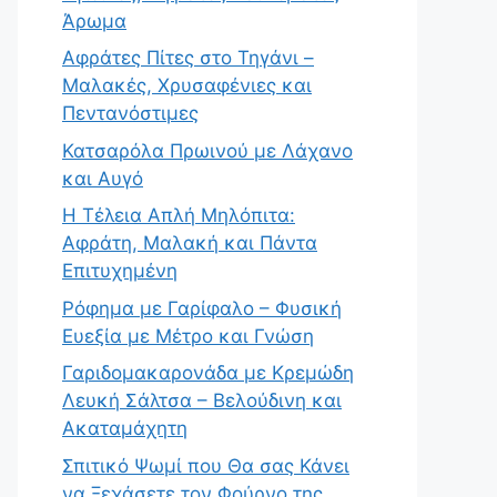
Άρωμα
Αφράτες Πίτες στο Τηγάνι –
Μαλακές, Χρυσαφένιες και
Πεντανόστιμες
Κατσαρόλα Πρωινού με Λάχανο
και Αυγό
Η Τέλεια Απλή Μηλόπιτα:
Αφράτη, Μαλακή και Πάντα
Επιτυχημένη
Ρόφημα με Γαρίφαλο – Φυσική
Ευεξία με Μέτρο και Γνώση
Γαριδομακαρονάδα με Κρεμώδη
Λευκή Σάλτσα – Βελούδινη και
Ακαταμάχητη
Σπιτικό Ψωμί που Θα σας Κάνει
να Ξεχάσετε τον Φούρνο της