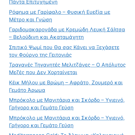
Πάντα Επιτυχημένη
Ρόφημα με Γαρίφαλο – Φυσική Ευεξία με
Μέτρο και Γνώση
Γαριδομακαρονάδα με Κρεμώδη Λευκή Σάλτσα
– Βελούδινη και Ακαταμάχητη
Σπιτικό Ψωμί που Θα σας Κάνει να Ξεχάσετε
τον Φούρνο της Γειτονιάς
Τραγανές Τηγανητές Μελιτζάνες – Ο Απόλυτος
Μεζές που Δεν Χορταίνεται
Κέικ Μήλου με Βρώμη – Αφράτο, Ζουμερό και
Γεμάτο Άρωμα
Μπρόκολο με Μανιτάρια και Σκόρδο – Υγιεινό,
Γρήγορο και Γεμάτο Γεύση
Μπρόκολο με Μανιτάρια και Σκόρδο – Υγιεινό,
Γρήγορο και Γεμάτο Γεύση