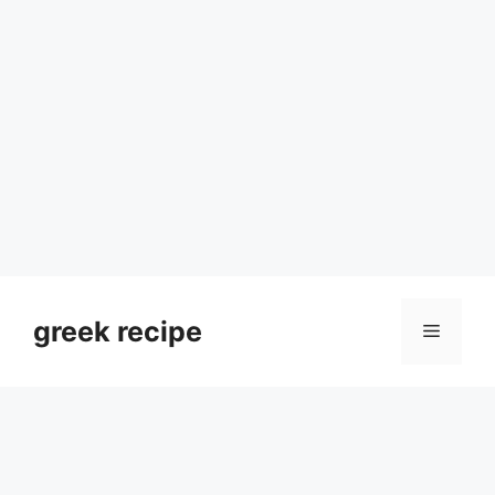
Skip
to
greek recipe
Menu
content