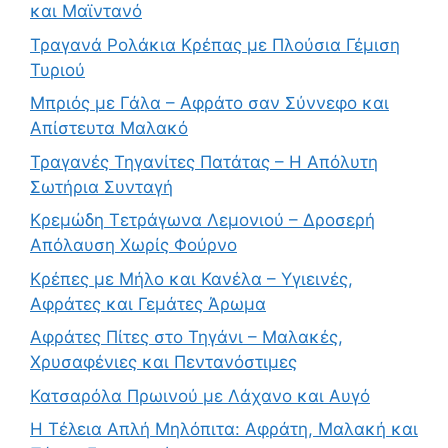
και Μαϊντανό
Τραγανά Ρολάκια Κρέπας με Πλούσια Γέμιση
Τυριού
Μπριός με Γάλα – Αφράτο σαν Σύννεφο και
Απίστευτα Μαλακό
Τραγανές Τηγανίτες Πατάτας – Η Απόλυτη
Σωτήρια Συνταγή
Κρεμώδη Τετράγωνα Λεμονιού – Δροσερή
Απόλαυση Χωρίς Φούρνο
Κρέπες με Μήλο και Κανέλα – Υγιεινές,
Αφράτες και Γεμάτες Άρωμα
Αφράτες Πίτες στο Τηγάνι – Μαλακές,
Χρυσαφένιες και Πεντανόστιμες
Κατσαρόλα Πρωινού με Λάχανο και Αυγό
Η Τέλεια Απλή Μηλόπιτα: Αφράτη, Μαλακή και