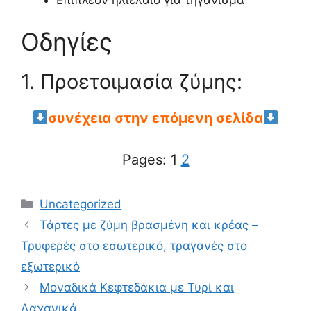
Επιπλέον ηλιέλαιο για τηγάνισμα
Οδηγίες
1. Προετοιμασία ζύμης:
συνέχεια στην επόμενη σελίδα
Pages:
1
2
Categories
Uncategorized
Τάρτες με ζύμη βρασμένη και κρέας –
Τρυφερές στο εσωτερικό, τραγανές στο
εξωτερικό
Μοναδικά Κεφτεδάκια με Τυρί και
Λαχανικά