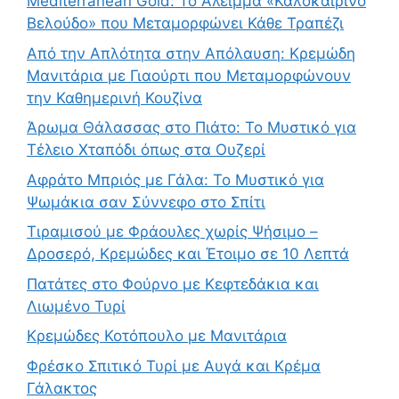
Mediterranean Gold: Το Άλειμμα «Καλοκαιρινό
Βελούδο» που Μεταμορφώνει Κάθε Τραπέζι
Από την Απλότητα στην Απόλαυση: Κρεμώδη
Μανιτάρια με Γιαούρτι που Μεταμορφώνουν
την Καθημερινή Κουζίνα
Άρωμα Θάλασσας στο Πιάτο: Το Μυστικό για
Τέλειο Χταπόδι όπως στα Ουζερί
Αφράτο Μπριός με Γάλα: Το Μυστικό για
Ψωμάκια σαν Σύννεφο στο Σπίτι
Τιραμισού με Φράουλες χωρίς Ψήσιμο –
Δροσερό, Κρεμώδες και Έτοιμο σε 10 Λεπτά
Πατάτες στο Φούρνο με Κεφτεδάκια και
Λιωμένο Τυρί
Κρεμώδες Κοτόπουλο με Μανιτάρια
Φρέσκο Σπιτικό Τυρί με Αυγά και Κρέμα
Γάλακτος