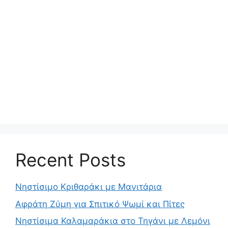
Recent Posts
Νηστίσιμο Κριθαράκι με Μανιτάρια
Αφράτη Ζύμη για Σπιτικό Ψωμί και Πίτες
Νηστίσιμα Καλαμαράκια στο Τηγάνι με Λεμόνι