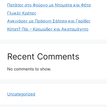
Πατάτες στο Φούρνο με Ντομάτα και Φέτα
Γλυκές Κρέπες
Αγκινάρες με Πράσινη Σάλτσα και Γαρίδες
Κότατζ Πάι – Κρεμώδες και Ακαταμάχητο
Recent Comments
No comments to show.
Uncategorized