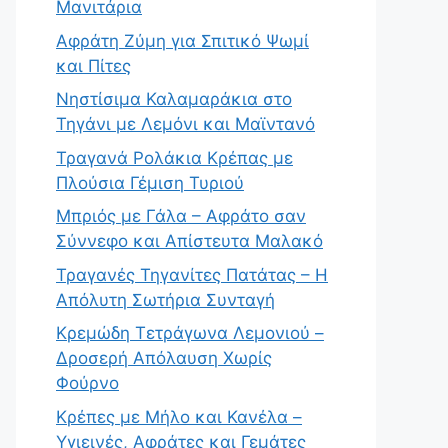
Μανιτάρια
Αφράτη Ζύμη για Σπιτικό Ψωμί
και Πίτες
Νηστίσιμα Καλαμαράκια στο
Τηγάνι με Λεμόνι και Μαϊντανό
Τραγανά Ρολάκια Κρέπας με
Πλούσια Γέμιση Τυριού
Μπριός με Γάλα – Αφράτο σαν
Σύννεφο και Απίστευτα Μαλακό
Τραγανές Τηγανίτες Πατάτας – Η
Απόλυτη Σωτήρια Συνταγή
Κρεμώδη Τετράγωνα Λεμονιού –
Δροσερή Απόλαυση Χωρίς
Φούρνο
Κρέπες με Μήλο και Κανέλα –
Υγιεινές, Αφράτες και Γεμάτες