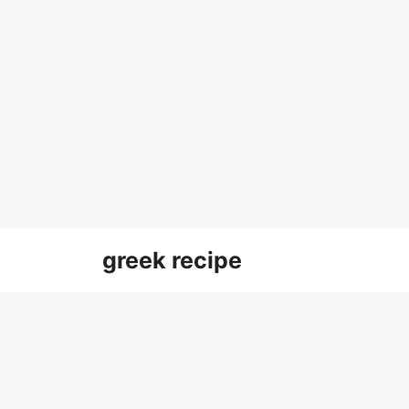
Skip
greek recipe
to
content