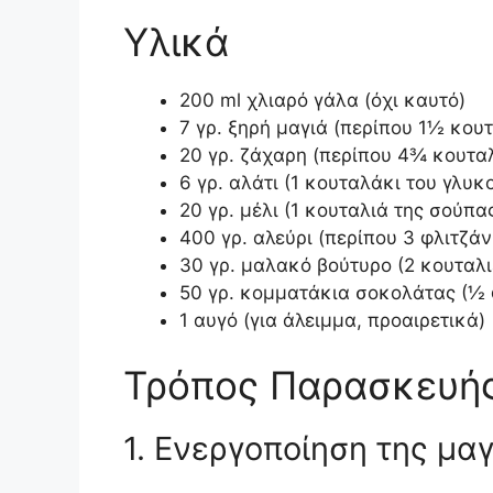
Υλικά
200 ml χλιαρό γάλα (όχι καυτό)
7 γρ. ξηρή μαγιά (περίπου 1½ κου
20 γρ. ζάχαρη (περίπου 4¾ κουτα
6 γρ. αλάτι (1 κουταλάκι του γλυκ
20 γρ. μέλι (1 κουταλιά της σούπα
400 γρ. αλεύρι (περίπου 3 φλιτζάν
30 γρ. μαλακό βούτυρο (2 κουταλ
50 γρ. κομματάκια σοκολάτας (½ 
1 αυγό (για άλειμμα, προαιρετικά)
Τρόπος Παρασκευή
1. Ενεργοποίηση της μα