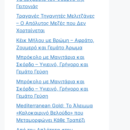
Γειτονιάς
Τραγανές Τηγανητές Μελιτζάνες
– Ο Απόλυτος Μεζές που Δεν
Χορταίνεται
Κέικ Μήλου με Βρώμη – Αφράτο,
Ζουμερό και Γεμάτο Άρωμα
Μπρόκολο με Μανιτάρια και
Σκόρδο – Υγιεινό, Γρήγορο και
Γεμάτο Γεύση
Μπρόκολο με Μανιτάρια και
Σκόρδο – Υγιεινό, Γρήγορο και
Γεμάτο Γεύση
Mediterranean Gold: Το Άλειμμα
«Καλοκαιρινό Βελούδο» που
Μεταμορφώνει Κάθε Τραπέζι
Από την Απλότητα στην