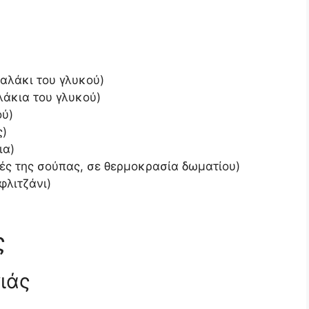
ταλάκι του γλυκού)
λάκια του γλυκού)
ού)
ς)
ια)
ιές της σούπας, σε θερμοκρασία δωματίου)
φλιτζάνι)
ς
γιάς