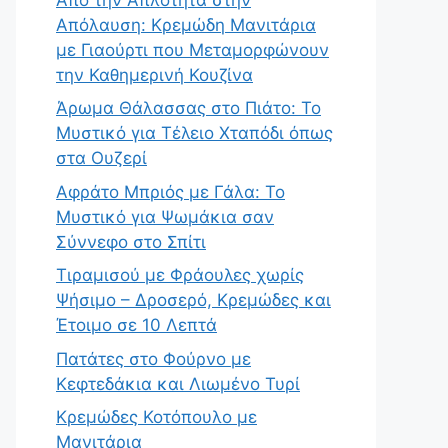
Απόλαυση: Κρεμώδη Μανιτάρια
με Γιαούρτι που Μεταμορφώνουν
την Καθημερινή Κουζίνα
Άρωμα Θάλασσας στο Πιάτο: Το
Μυστικό για Τέλειο Χταπόδι όπως
στα Ουζερί
Αφράτο Μπριός με Γάλα: Το
Μυστικό για Ψωμάκια σαν
Σύννεφο στο Σπίτι
Τιραμισού με Φράουλες χωρίς
Ψήσιμο – Δροσερό, Κρεμώδες και
Έτοιμο σε 10 Λεπτά
Πατάτες στο Φούρνο με
Κεφτεδάκια και Λιωμένο Τυρί
Κρεμώδες Κοτόπουλο με
Μανιτάρια