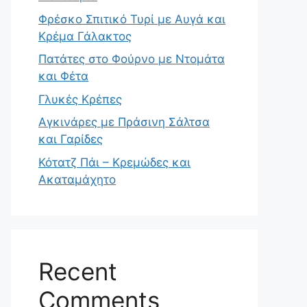
Φρέσκο Σπιτικό Τυρί με Αυγά και
Κρέμα Γάλακτος
Πατάτες στο Φούρνο με Ντομάτα
και Φέτα
Γλυκές Κρέπες
Αγκινάρες με Πράσινη Σάλτσα
και Γαρίδες
Κότατζ Πάι – Κρεμώδες και
Ακαταμάχητο
Recent
Comments