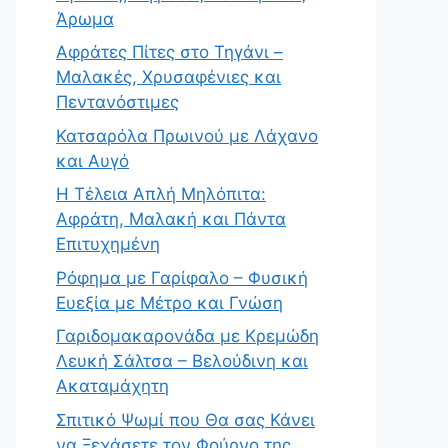
Άρωμα
Αφράτες Πίτες στο Τηγάνι –
Μαλακές, Χρυσαφένιες και
Πεντανόστιμες
Κατσαρόλα Πρωινού με Λάχανο
και Αυγό
Η Τέλεια Απλή Μηλόπιτα:
Αφράτη, Μαλακή και Πάντα
Επιτυχημένη
Ρόφημα με Γαρίφαλο – Φυσική
Ευεξία με Μέτρο και Γνώση
Γαριδομακαρονάδα με Κρεμώδη
Λευκή Σάλτσα – Βελούδινη και
Ακαταμάχητη
Σπιτικό Ψωμί που Θα σας Κάνει
να Ξεχάσετε τον Φούρνο της