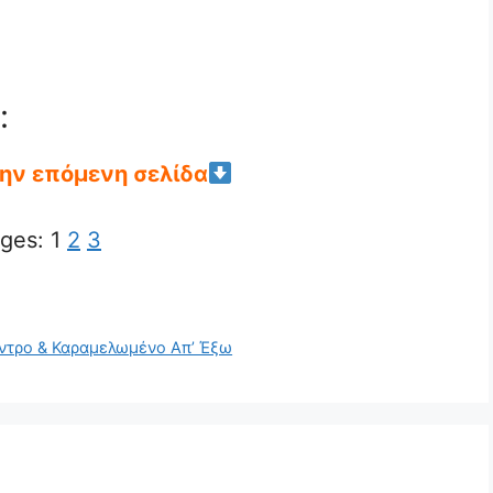
:
την επόμενη σελίδα
ges:
1
2
3
έντρο & Καραμελωμένο Απ’ Έξω