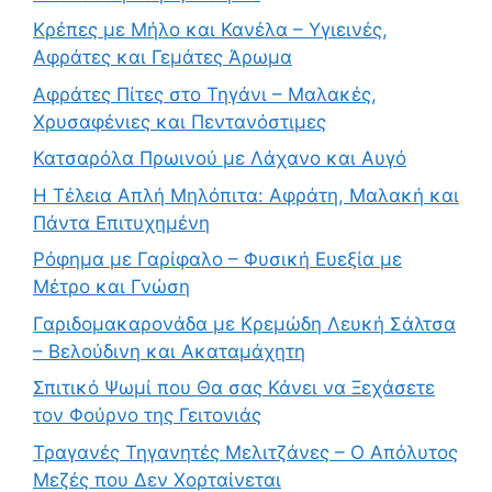
Κρέπες με Μήλο και Κανέλα – Υγιεινές,
Αφράτες και Γεμάτες Άρωμα
Αφράτες Πίτες στο Τηγάνι – Μαλακές,
Χρυσαφένιες και Πεντανόστιμες
Κατσαρόλα Πρωινού με Λάχανο και Αυγό
Η Τέλεια Απλή Μηλόπιτα: Αφράτη, Μαλακή και
Πάντα Επιτυχημένη
Ρόφημα με Γαρίφαλο – Φυσική Ευεξία με
Μέτρο και Γνώση
Γαριδομακαρονάδα με Κρεμώδη Λευκή Σάλτσα
– Βελούδινη και Ακαταμάχητη
Σπιτικό Ψωμί που Θα σας Κάνει να Ξεχάσετε
τον Φούρνο της Γειτονιάς
Τραγανές Τηγανητές Μελιτζάνες – Ο Απόλυτος
Μεζές που Δεν Χορταίνεται