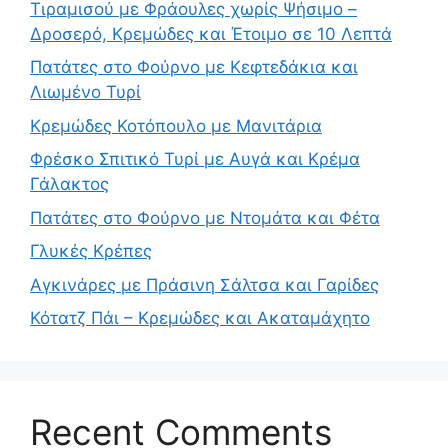
Τιραμισού με Φράουλες χωρίς Ψήσιμο –
Δροσερό, Κρεμώδες και Έτοιμο σε 10 Λεπτά
Πατάτες στο Φούρνο με Κεφτεδάκια και
Λιωμένο Τυρί
Κρεμώδες Κοτόπουλο με Μανιτάρια
Φρέσκο Σπιτικό Τυρί με Αυγά και Κρέμα
Γάλακτος
Πατάτες στο Φούρνο με Ντομάτα και Φέτα
Γλυκές Κρέπες
Αγκινάρες με Πράσινη Σάλτσα και Γαρίδες
Κότατζ Πάι – Κρεμώδες και Ακαταμάχητο
Recent Comments