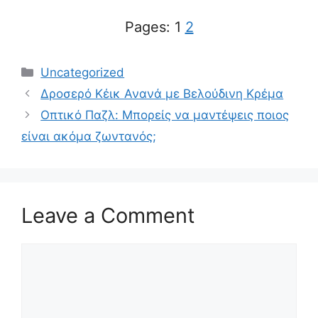
Pages:
1
2
Categories
Uncategorized
Δροσερό Κέικ Ανανά με Βελούδινη Κρέμα
Οπτικό Παζλ: Μπορείς να μαντέψεις ποιος
είναι ακόμα ζωντανός;
Leave a Comment
Comment