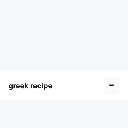
Skip
to
greek recipe
Menu
content