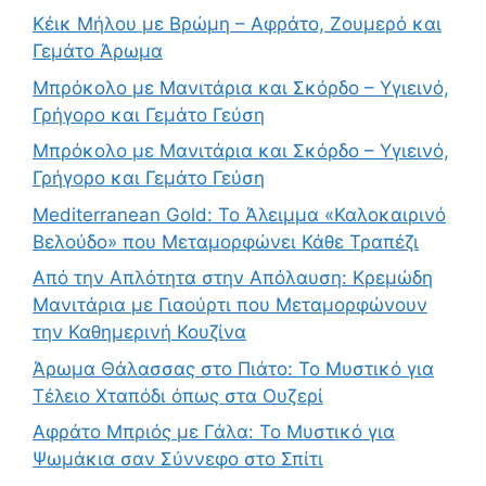
Κέικ Μήλου με Βρώμη – Αφράτο, Ζουμερό και
Γεμάτο Άρωμα
Μπρόκολο με Μανιτάρια και Σκόρδο – Υγιεινό,
Γρήγορο και Γεμάτο Γεύση
Μπρόκολο με Μανιτάρια και Σκόρδο – Υγιεινό,
Γρήγορο και Γεμάτο Γεύση
Mediterranean Gold: Το Άλειμμα «Καλοκαιρινό
Βελούδο» που Μεταμορφώνει Κάθε Τραπέζι
Από την Απλότητα στην Απόλαυση: Κρεμώδη
Μανιτάρια με Γιαούρτι που Μεταμορφώνουν
την Καθημερινή Κουζίνα
Άρωμα Θάλασσας στο Πιάτο: Το Μυστικό για
Τέλειο Χταπόδι όπως στα Ουζερί
Αφράτο Μπριός με Γάλα: Το Μυστικό για
Ψωμάκια σαν Σύννεφο στο Σπίτι