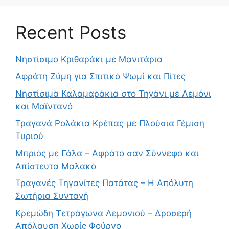
Recent Posts
Νηστίσιμο Κριθαράκι με Μανιτάρια
Αφράτη Ζύμη για Σπιτικό Ψωμί και Πίτες
Νηστίσιμα Καλαμαράκια στο Τηγάνι με Λεμόνι
και Μαϊντανό
Τραγανά Ρολάκια Κρέπας με Πλούσια Γέμιση
Τυριού
Μπριός με Γάλα – Αφράτο σαν Σύννεφο και
Απίστευτα Μαλακό
Τραγανές Τηγανίτες Πατάτας – Η Απόλυτη
Σωτήρια Συνταγή
Κρεμώδη Τετράγωνα Λεμονιού – Δροσερή
Απόλαυση Χωρίς Φούρνο