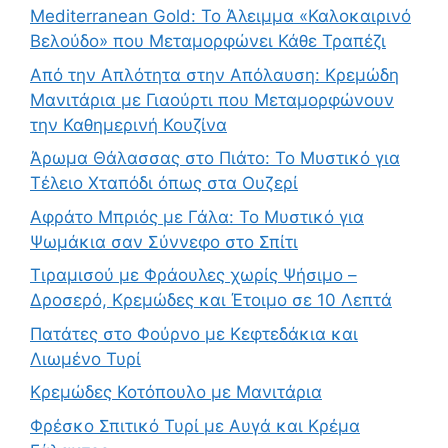
Mediterranean Gold: Το Άλειμμα «Καλοκαιρινό
Βελούδο» που Μεταμορφώνει Κάθε Τραπέζι
Από την Απλότητα στην Απόλαυση: Κρεμώδη
Μανιτάρια με Γιαούρτι που Μεταμορφώνουν
την Καθημερινή Κουζίνα
Άρωμα Θάλασσας στο Πιάτο: Το Μυστικό για
Τέλειο Χταπόδι όπως στα Ουζερί
Αφράτο Μπριός με Γάλα: Το Μυστικό για
Ψωμάκια σαν Σύννεφο στο Σπίτι
Τιραμισού με Φράουλες χωρίς Ψήσιμο –
Δροσερό, Κρεμώδες και Έτοιμο σε 10 Λεπτά
Πατάτες στο Φούρνο με Κεφτεδάκια και
Λιωμένο Τυρί
Κρεμώδες Κοτόπουλο με Μανιτάρια
Φρέσκο Σπιτικό Τυρί με Αυγά και Κρέμα