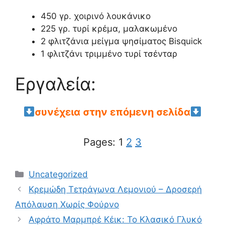
450 γρ. χοιρινό λουκάνικο
225 γρ. τυρί κρέμα, μαλακωμένο
2 φλιτζάνια μείγμα ψησίματος Bisquick
1 φλιτζάνι τριμμένο τυρί τσένταρ
Εργαλεία:
συνέχεια στην επόμενη σελίδα
Pages:
1
2
3
Categories
Uncategorized
Κρεμώδη Τετράγωνα Λεμονιού – Δροσερή
Απόλαυση Χωρίς Φούρνο
Αφράτο Μαρμπρέ Κέικ: Το Κλασικό Γλυκό