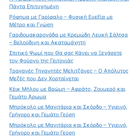
Πάντα Επιτυχημένη
Ρόφημα με Γαρίφαλο – Φυσική Ευεξία με
Μέτρο και Γνώση
Γαριδομακαρονάδα με Κρεμώδη Λευκή Σάλτσα
– Βελούδινη και Ακαταμάχητη
Σπιτικό Ψωμί που Θα σας Κάνει να Ξεχάσετε
τον Φούρνο της Γειτονιάς
Τραγανές Τηγανητές Μελιτζάνες – Ο Απόλυτος
Μεζές που Δεν Χορταίνεται
Κέικ Μήλου με Βρώμη – Αφράτο, Ζουμερό και
Γεμάτο Άρωμα
Μπρόκολο με Μανιτάρια και Σκόρδο – Υγιεινό,
Γρήγορο και Γεμάτο Γεύση
Μπρόκολο με Μανιτάρια και Σκόρδο – Υγιεινό,
Γρήγορο και Γεμάτο Γεύση