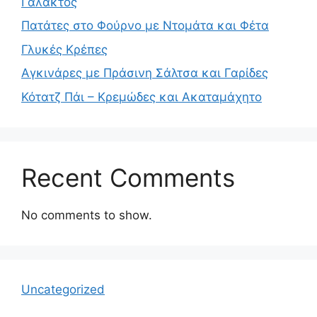
Γάλακτος
Πατάτες στο Φούρνο με Ντομάτα και Φέτα
Γλυκές Κρέπες
Αγκινάρες με Πράσινη Σάλτσα και Γαρίδες
Κότατζ Πάι – Κρεμώδες και Ακαταμάχητο
Recent Comments
No comments to show.
Uncategorized