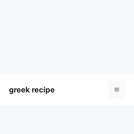
Skip
to
greek recipe
Menu
content