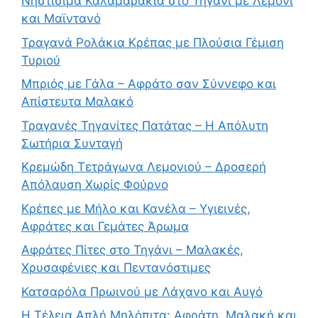
Νηστίσιμα Καλαμαράκια στο Τηγάνι με Λεμόνι
και Μαϊντανό
Τραγανά Ρολάκια Κρέπας με Πλούσια Γέμιση
Τυριού
Μπριός με Γάλα – Αφράτο σαν Σύννεφο και
Απίστευτα Μαλακό
Τραγανές Τηγανίτες Πατάτας – Η Απόλυτη
Σωτήρια Συνταγή
Κρεμώδη Τετράγωνα Λεμονιού – Δροσερή
Απόλαυση Χωρίς Φούρνο
Κρέπες με Μήλο και Κανέλα – Υγιεινές,
Αφράτες και Γεμάτες Άρωμα
Αφράτες Πίτες στο Τηγάνι – Μαλακές,
Χρυσαφένιες και Πεντανόστιμες
Κατσαρόλα Πρωινού με Λάχανο και Αυγό
Η Τέλεια Απλή Μηλόπιτα: Αφράτη, Μαλακή και