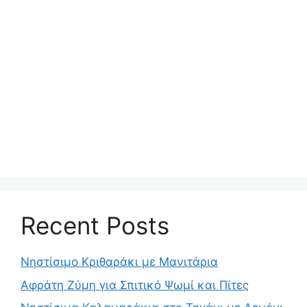
Recent Posts
Νηστίσιμο Κριθαράκι με Μανιτάρια
Αφράτη Ζύμη για Σπιτικό Ψωμί και Πίτες