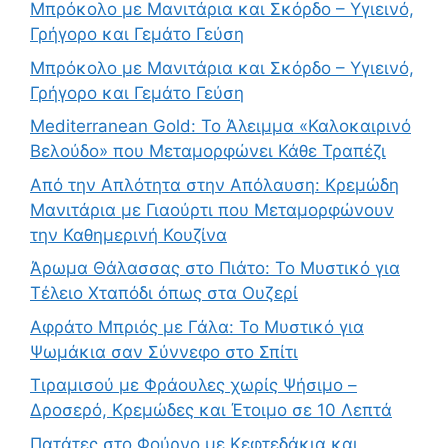
Μπρόκολο με Μανιτάρια και Σκόρδο – Υγιεινό,
Γρήγορο και Γεμάτο Γεύση
Μπρόκολο με Μανιτάρια και Σκόρδο – Υγιεινό,
Γρήγορο και Γεμάτο Γεύση
Mediterranean Gold: Το Άλειμμα «Καλοκαιρινό
Βελούδο» που Μεταμορφώνει Κάθε Τραπέζι
Από την Απλότητα στην Απόλαυση: Κρεμώδη
Μανιτάρια με Γιαούρτι που Μεταμορφώνουν
την Καθημερινή Κουζίνα
Άρωμα Θάλασσας στο Πιάτο: Το Μυστικό για
Τέλειο Χταπόδι όπως στα Ουζερί
Αφράτο Μπριός με Γάλα: Το Μυστικό για
Ψωμάκια σαν Σύννεφο στο Σπίτι
Τιραμισού με Φράουλες χωρίς Ψήσιμο –
Δροσερό, Κρεμώδες και Έτοιμο σε 10 Λεπτά
Πατάτες στο Φούρνο με Κεφτεδάκια και