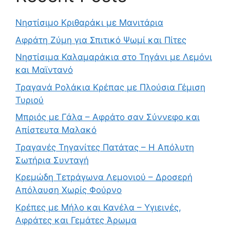
Νηστίσιμο Κριθαράκι με Μανιτάρια
Αφράτη Ζύμη για Σπιτικό Ψωμί και Πίτες
Νηστίσιμα Καλαμαράκια στο Τηγάνι με Λεμόνι
και Μαϊντανό
Τραγανά Ρολάκια Κρέπας με Πλούσια Γέμιση
Τυριού
Μπριός με Γάλα – Αφράτο σαν Σύννεφο και
Απίστευτα Μαλακό
Τραγανές Τηγανίτες Πατάτας – Η Απόλυτη
Σωτήρια Συνταγή
Κρεμώδη Τετράγωνα Λεμονιού – Δροσερή
Απόλαυση Χωρίς Φούρνο
Κρέπες με Μήλο και Κανέλα – Υγιεινές,
Αφράτες και Γεμάτες Άρωμα