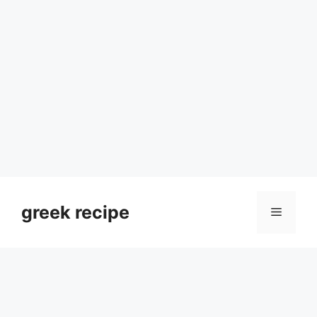
Skip
to
greek recipe
Menu
content