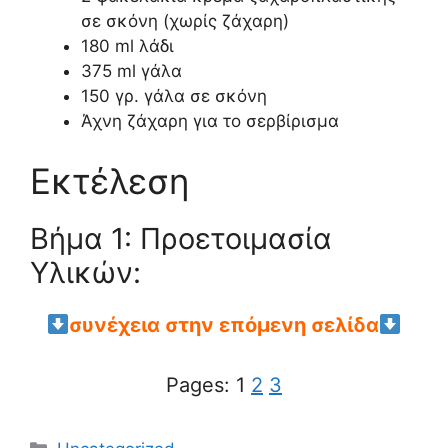
σε σκόνη (χωρίς ζάχαρη)
180 ml λάδι
375 ml γάλα
150 γρ. γάλα σε σκόνη
Άχνη ζάχαρη για το σερβίρισμα
Εκτέλεση
Βήμα 1: Προετοιμασία
Υλικών:
συνέχεια στην επόμενη σελίδα
Pages:
1
2
3
Categories