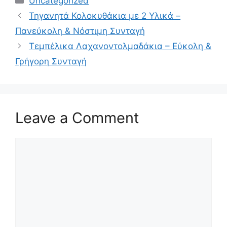
Uncategorized
Τηγανητά Κολοκυθάκια με 2 Υλικά –
Πανεύκολη & Νόστιμη Συνταγή
Τεμπέλικα Λαχανοντολμαδάκια – Εύκολη &
Γρήγορη Συνταγή
Leave a Comment
Comment