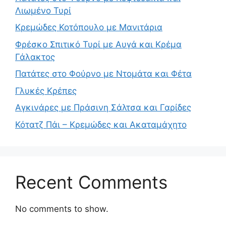
Λιωμένο Τυρί
Κρεμώδες Κοτόπουλο με Μανιτάρια
Φρέσκο Σπιτικό Τυρί με Αυγά και Κρέμα
Γάλακτος
Πατάτες στο Φούρνο με Ντομάτα και Φέτα
Γλυκές Κρέπες
Αγκινάρες με Πράσινη Σάλτσα και Γαρίδες
Κότατζ Πάι – Κρεμώδες και Ακαταμάχητο
Recent Comments
No comments to show.