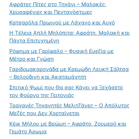
Αφράτες Πίτες στο Τηγάνι – Μαλακές,
Χρυσαφένιες και Πεντανόστιμες
Κατσαρόλα Πρωινού με Λάχανο και Αυγό
Η Τέλεια Απλή Μηλόπιτα: Αφράτη, Μαλακή και
Πάντα Επιτυχημένη
Ρόφημα με Γαρίφαλο – Φυσική Ευεξία με
Μέτρο και Γνώση
Γαριδομακαρονάδα με Κρεμώδη Λευκή Σάλτσα
– Βελούδινη και Ακαταμάχητη
Σπιτικό Ψωμί που Θα σας Κάνει να Ξεχάσετε
τον Φούρνο της Γειτονιάς
Τραγανές Τηγανητές Μελιτζάνες – Ο Απόλυτος
Μεζές που Δεν Χορταίνεται
Κέικ Μήλου με Βρώμη – Αφράτο, Ζουμερό και
Γεμάτο Άρωμα